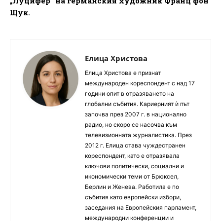
„Луцифер“ на германския художник Франц фон
Щук.
Елица Христова
Елица Христова е признат
международен кореспондент с над 17
години опит в отразяването на
глобални събития. Кариерният ѝ път
започва през 2007 г. в национално
радио, но скоро се насочва към
телевизионната журналистика. През
2012 г. Елица става чуждестранен
кореспондент, като е отразявала
ключови политически, социални и
икономически теми от Брюксел,
Берлин и Женева. Работила е по
събития като европейски избори,
заседания на Европейския парламент,
международни конференции и