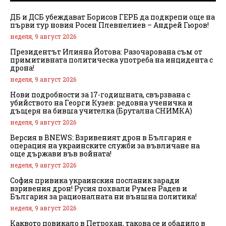
ДБ и ДСБ убеждават Борисов ГЕРБ да подкрепи още на
първи тур новия Росен Плевнелиев – Андрей Гюров!
неделя, 9 август 2026
Президентът Илияна Йотова: Разочарована съм от
примитивната политическа употреба на инцидента с
дрона!
неделя, 9 август 2026
Нови подробности за 17-годишната, свързвана с
убийството на Георги Кузев: редовна ученичка и
дъщеря на бивша учителка (Брутална СНИМКА)
неделя, 9 август 2026
Версия в BNEWS: Взривеният дрон в България е
операция на украинските служби за въвличане на
още държави във войната!
неделя, 9 август 2026
София привика украинския посланик заради
взривения дрон! Русия похвали Румен Радев и
България за рационалната ни външна политика!
неделя, 9 август 2026
Каквото повикало в Петрохан, такова се и обадило в