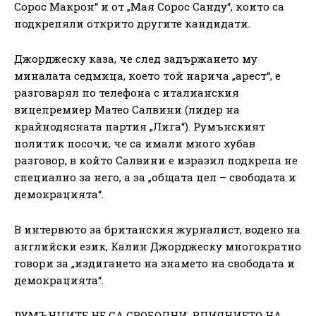
Сорос Макрон“ и от „Мая Сорос Санду“, които са
подкрепяли открито другите кандидати.
Джорджеску каза, че след задържането му
миналата седмица, което той нарича „арест“, е
разговарял по телефона с италианския
вицепремиер Матео Салвини (лидер на
крайнодясната партия „Лига“). Румънският
политик посочи, че са имали много хубав
разговор, в който Салвини е изразил подкрепа не
специално за него, а за „общата цел – свободата и
демокрацията“.
В интервюто за британския журналист, водено на
английски език, Калин Джорджеску многократно
говори за „издигането на знамето на свободата и
демокрацията“.
РУМЪНЦИТЕ НЕ СА СВОБОДНИ, ВЛИЯНИЕТО НА