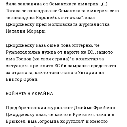
била завладяна от Османската империя. „(…)
Тогава те завладяваше Османската империя, сега
те завладява Европейският съюз“, каза
Джорджеску пред молдовската журналистка
Наталия Морари.
Джорджеску каза още в това интервю, че
Румъния няма нужда от парите на ЕС, „защото
има Господ (на своя страна)“ в коментар за
ситуация, при която ЕС би замразил средствата
за страната, както това стана с Унгария на
Виктор Орбан.
ВОЙНАТА В УКРАЙНА
Пред британския журналист Джеймс Фрийман
Джорджеску каза, че както в Румъния, така и в
Брюксел, има „огромна корупция“ и именно