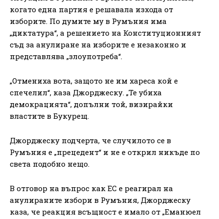
когато една партия е решавала изхода от
изборите. По думите му в Румъния има
„диктатура“, а решението на Конституционният
съд за анулиране на изборите е незаконно и
представлява „злоупотреба“.
„Отмениха вота, защото не им хареса кой е
спечелил“, каза Джорджеску. „Те убиха
демокрацията“, допълни той, визирайки
властите в Букурещ.
Джорджеску подчерта, че случилото се в
Румъния е „прецедент“ и не е открил никъде по
света подобно нещо.
В отговор на въпрос как ЕС е реагирал на
анулираните избори в Румъния, Джорджеску
каза, че реакция всъщност е имало от „Еманюел