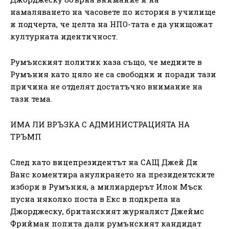
намаляването на часовете по история в училище
и подчерта, че целта на НПО-тата е да унищожат
културната идентичност.
Румънският политик каза също, че медиите в
Румъния като цяло не са свободни и поради тази
причина не отделят достатъчно внимание на
тази тема.
ИМА ЛИ ВРЪЗКА С АДМИНИСТРАЦИЯТА НА
ТРЪМП
След като вицепрезидентът на САЩ Джей Ди
Ванс коментира анулирането на президентските
избори в Румъния, а милиардерът Илон Мъск
пусна няколко поста в Екс в подкрепа на
Джорджеску, британският журналист Джеймс
Фрийман попита дали румънският кандидат