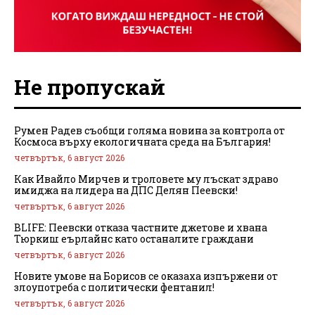
Не пропускай
Румен Радев съобщи голяма новина за контрола от
Космоса върху екологичната среда на България!
четвъртък, 6 август 2026
Как Ивайло Мирчев и троловете му лъскат здраво
имиджа на лидера на ДПС Делян Пеевски!
четвъртък, 6 август 2026
BLIFE: Пеевски отказа частните джетове и хвана
Тюркиш еърлайнс като останалите граждани
четвъртък, 6 август 2026
Новите умове на Борисов се оказаха изпържени от
злоупотреба с политически фентанил!
четвъртък, 6 август 2026