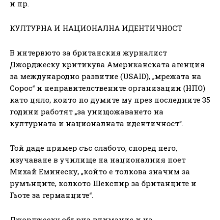
и пр.
КУЛТУРНА И НАЦИОНАЛНА ИДЕНТИЧНОСТ
В интервюто за британския журналист
Джорджеску критикува Американската агенция
за международно развитие (USAID), „мрежата на
Сорос“ и неправителствените организации (НПО)
като цяло, които по думите му през последните 35
години работят „за унищожаването на
културната и националната идентичност“.
Той даде пример със слабото, според него,
изучаване в училище на националния поет
Михай Еминеску, „който е толкова значим за
румънците, колкото Шекспир за британците и
Гьоте за германците“.
Джорджеску обърна внимание и на