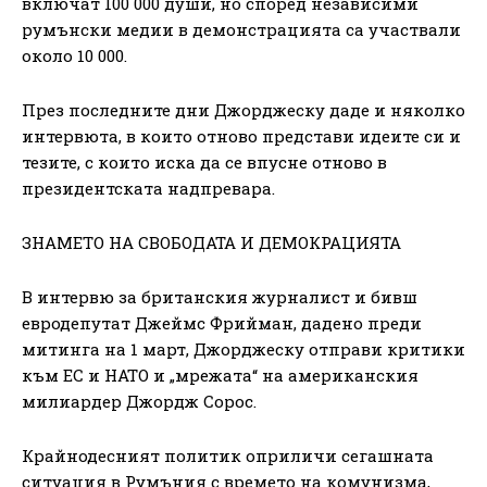
включат 100 000 души, но според независими
румънски медии в демонстрацията са участвали
около 10 000.
През последните дни Джорджеску даде и няколко
интервюта, в които отново представи идеите си и
тезите, с които иска да се впусне отново в
президентската надпревара.
ЗНАМЕТО НА СВОБОДАТА И ДЕМОКРАЦИЯТА
В интервю за британския журналист и бивш
евродепутат Джеймс Фрийман, дадено преди
митинга на 1 март, Джорджеску отправи критики
към ЕС и НАТО и „мрежата“ на американския
милиардер Джордж Сорос.
Крайнодесният политик оприличи сегашната
ситуация в Румъния с времето на комунизма,