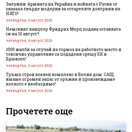
Залужни: Армията на Украйна и войната с Русия се
оказаха твърде модерни за остарелите доктрини на
НАТО!
четвъртък, 6 август 2026
Немският канцлер Фридрих Мерц подава оставката
си на 10 август?
четвъртък, 6 август 2026
1000 жалби за случай на тормоз на работното място и
токсично управление са подадени срещу ЕК в
Брюксел!
четвъртък, 6 август 2026
Тръмп строи военен комплекс в Белия дом: САЩ
имаме огромен запас от оръжия и произвеждаме
колкото е необходимо!
четвъртък, 6 август 2026
Прочетете още