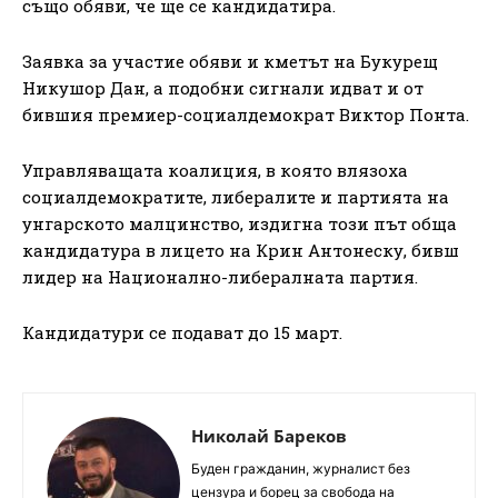
също обяви, че ще се кандидатира.
Заявка за участие обяви и кметът на Букурещ
Никушор Дан, а подобни сигнали идват и от
бившия премиер-социалдемократ Виктор Понта.
Управляващата коалиция, в която влязоха
социалдемократите, либералите и партията на
унгарското малцинство, издигна този път обща
кандидатура в лицето на Крин Антонеску, бивш
лидер на Национално-либералната партия.
Кандидатури се подават до 15 март.
Николай Бареков
Буден гражданин, журналист без
цензура и борец за свобода на