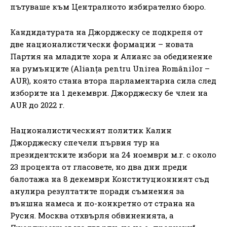
пътуваше към Централното избирателно бюро.
Кандидатурата на Джорджеску се подкрепя от
две националистически формации – новата
Партия на младите хора и Алианс за обединение
на румънците (Alianța pentru Unirea Românilor –
AUR), която стана втора парламентарна сила след
изборите на 1 декември. Джорджеску бе член на
AUR до 2022 г.
Националистическият политик Калин
Джорджеску спечели първия тур на
президентските избори на 24 ноември м.г. с около
23 процента от гласовете, но два дни преди
балотажа на 8 декември Конституционният съд
анулира резултатите поради съмнения за
външна намеса и по-конкретно от страна на
Русия. Москва отхвърля обвиненията, а