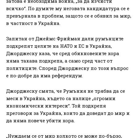
затова е необходима война, „за да изчисти
всичко“. По думите му неговата кандидатура се е
превърнала в проблем, защото се е обявил за мир,
в частност в Украйна.
Запитан от Джеймс Фрийман дали румънците
подкрепят целите на НАТО и ЕС в Украйна,
Джорджеску каза, че сред обикновените хора
няма такава подкрепа, а само сред част от
политиците. Според Джорджеску по този въпрос
е по-добре да има референдум.
Джорджеску смята, че Румъния не трябва да се
меси в Украйна, където са налице „огромни
икономически интереси“. Той подкрепя
преговори за Украйна, които да доведат до мир и
да няма повече убити хора.
„Нуждаем се от мир колкото се може по-бързо,