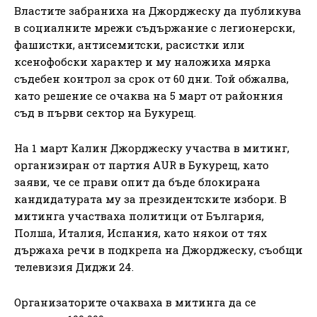
Властите забраниха на Джорджеску да публикува
в социалните мрежи съдържание с легионерски,
фашистки, антисемитски, расистки или
ксенофобски характер и му наложиха мярка
съдебен контрол за срок от 60 дни. Той обжалва,
като решение се очаква на 5 март от районния
съд в първи сектор на Букурещ.
На 1 март Калин Джорджеску участва в митинг,
организиран от партия AUR в Букурещ, като
заяви, че се прави опит да бъде блокирана
кандидатурата му за президентските избори. В
митинга участваха политици от България,
Полша, Италия, Испания, като някои от тях
държаха речи в подкрепа на Джорджеску, съобщи
телевизия Диджи 24.
Организаторите очакваха в митинга да се