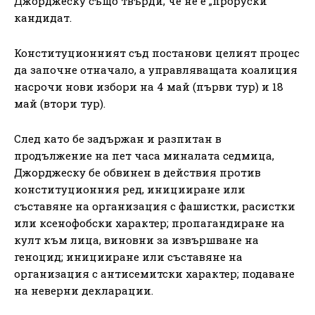
Джорджеску също твърди, че не е „проруски“
кандидат.
Конституционният съд постанови целият процес
да започне отначало, а управляващата коалиция
насрочи нови избори на 4 май (първи тур) и 18
май (втори тур).
След като бе задържан и разпитан в
продължение на пет часа миналата седмица,
Джорджеску бе обвинен в действия против
конституционния ред, иницииране или
съставяне на организация с фашистки, расистки
или ксенофобски характер; пропагандиране на
култ към лица, виновни за извършване на
геноцид; иницииране или съставяне на
организация с антисемитски характер; подаване
на неверни декларации.