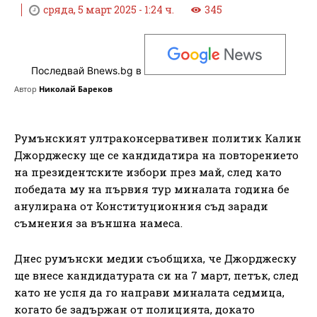
сряда, 5 март 2025 - 1:24 ч.
345
Последвай Bnews.bg в
Автор
Николай Бареков
Румънският ултраконсервативен политик Калин
Джорджеску ще се кандидатира на повторението
на президентските избори през май, след като
победата му на първия тур миналата година бе
анулирана от Конституционния съд заради
съмнения за външна намеса.
Днес румънски медии съобщиха, че Джорджеску
ще внесе кандидатурата си на 7 март, петък, след
като не успя да го направи миналата седмица,
когато бе задържан от полицията, докато