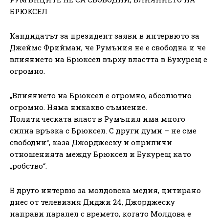
БРЮКСЕЛ
Кандидатът за президент заяви в интервюто за
Джеймс Фрийман, че Румъния не е свободна и че
влиянието на Брюксел върху властта в Букурещ е
огромно.
„Влиянието на Брюксел е огромно, абсолютно
огромно. Няма никакво съмнение.
Политическата власт в Румъния има много
силна връзка с Брюксел. С други думи – не сме
свободни“, каза Джорджеску и оприличи
отношенията между Брюксел и Букурещ като
„робство“.
В друго интервю за молдовска медия, цитирано
днес от телевизия Диджи 24, Джорджеску
направи паралел с времето, когато Молдова е