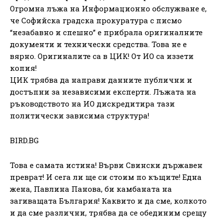
Огромна лъжа на Информационно обслужване е,
че Софийска градска прокуратура с писмо
“незабавно и спешно” е прибрала оригиналните
документи и технически средства. Това не е
вярно. Оригиналите са в ЦИК! От ИО са иззети
копия!
ЦИК трябва да направи данните публични и
достъпни за независими експерти. Лъжата на
ръководството на ИО дискредитира тази
политически зависима структура!
BIRD.BG
Това е самата истина! Върви Свински държавен
преврат! И сега ли ще си стоим по къщите! Една
жена, Павлина Панова, би камбаната на
загиващата България! Каквито и да сме, колкото
и да сме различни, трябва да се обединим срещу