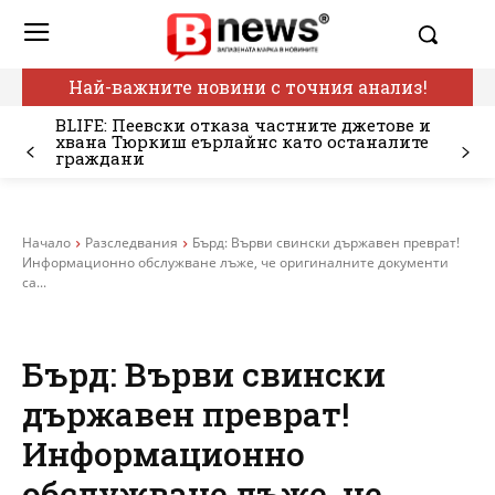
Най-важните новини с точния анализ!
BLIFE: Пеевски отказа частните джетове и
хвана Тюркиш еърлайнс като останалите
граждани
Начало
Разследвания
Бърд: Върви свински държавен преврат!
Информационно обслужване лъже, че оригиналните документи
са...
Бърд: Върви свински
държавен преврат!
Информационно
обслужване лъже, че