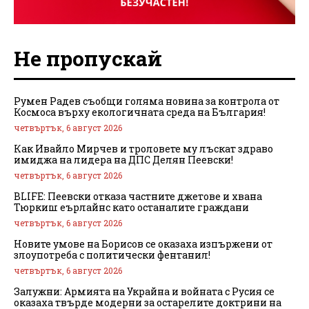
Не пропускай
Румен Радев съобщи голяма новина за контрола от
Космоса върху екологичната среда на България!
четвъртък, 6 август 2026
Как Ивайло Мирчев и троловете му лъскат здраво
имиджа на лидера на ДПС Делян Пеевски!
четвъртък, 6 август 2026
BLIFE: Пеевски отказа частните джетове и хвана
Тюркиш еърлайнс като останалите граждани
четвъртък, 6 август 2026
Новите умове на Борисов се оказаха изпържени от
злоупотреба с политически фентанил!
четвъртък, 6 август 2026
Залужни: Армията на Украйна и войната с Русия се
оказаха твърде модерни за остарелите доктрини на