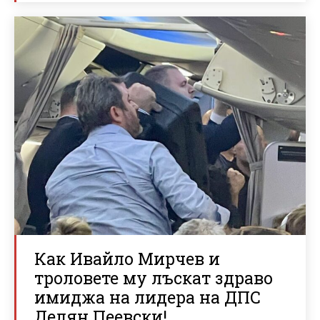
Как Ивайло Мирчев и
троловете му лъскат здраво
имиджа на лидера на ДПС
Делян Пеевски!