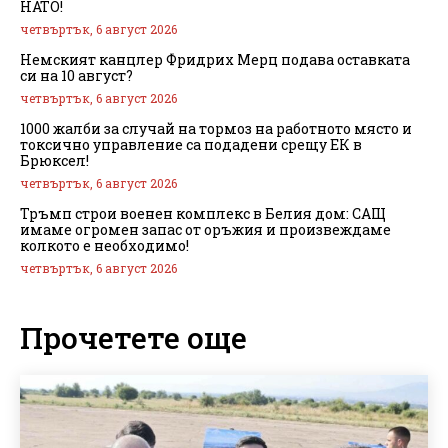
НАТО!
четвъртък, 6 август 2026
Немският канцлер Фридрих Мерц подава оставката
си на 10 август?
четвъртък, 6 август 2026
1000 жалби за случай на тормоз на работното място и
токсично управление са подадени срещу ЕК в
Брюксел!
четвъртък, 6 август 2026
Тръмп строи военен комплекс в Белия дом: САЩ
имаме огромен запас от оръжия и произвеждаме
колкото е необходимо!
четвъртък, 6 август 2026
Прочетете още