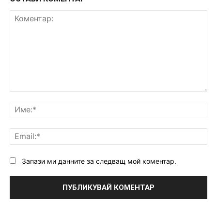
Коментар:
Им
Ema
Запази ми данните за следващ мой коментар.