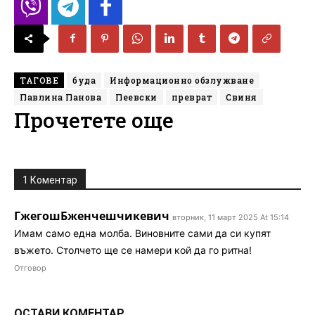
ТАГОВЕ
буда
Информационно обзлужване
Павлина Панова
Пеевски
преврат
Свиня
Прочетете още
1 Коментар
ГжегошБженчешчикевич
вторник, 11 март 2025 At 15:14
Имам само една молба. Виновните сами да си купят
въжето. Столчето ще се намери кой да го ритна!
Отговор
ОСТАВИ КОМЕНТАР