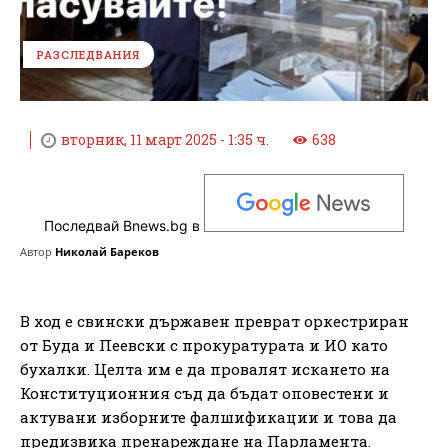
РАЗСЛЕДВАНИЯ
вторник, 11 март 2025 - 1:35 ч.
638
Последвай Bnews.bg в
Автор
Николай Бареков
В ход е свински държавен преврат оркестриран
от Буда и Пеевски с прокуратурата и ИО като
бухалки. Целта им е да провалят искането на
Конституционния съд да бъдат оповестени и
актувани изборните фалшификации и това да
предизвика пренареждане на Парламента.