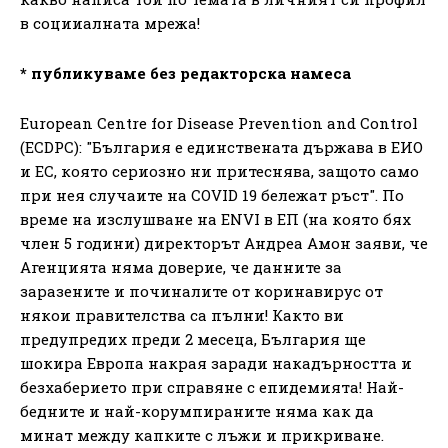
в социиалната мрежа!
* публикуваме без редакторска намеса
European Centre for Disease Prevention and Control
(ECDPC): "България е единствената държава в ЕИО
и ЕС, която сериозно ни притеснява, защото само
при нея случаите на COVID 19 бележат ръст". По
време на изслушване на ENVI в ЕП (на която бях
член 5 години) директорът Андреа Амон заяви, че
Агенцията няма доверие, че данните за
заразените и починалите от коринавирус от
някои правителства са пълни! Както ви
предупредих преди 2 месеца, България ще
шокира Европа накрая заради накадърността и
безхаберието при справяне с епидемията! Най-
бедните и най-корумпираните няма как да
минат между капките с лъжи и прикриване.