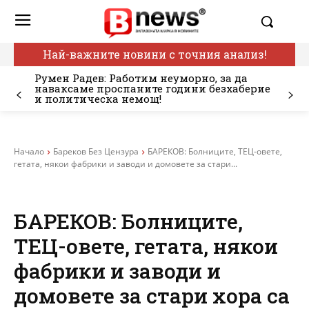
Най-важните новини с точния анализ!
Румен Радев: Работим неуморно, за да
наваксаме проспаните години безхаберие
и политическа немощ!
Начало
Бареков Без Цензура
БАРЕКОВ: Болниците, ТЕЦ-овете,
гетата, някои фабрики и заводи и домовете за стари...
БАРЕКОВ: Болниците,
ТЕЦ-овете, гетата, някои
фабрики и заводи и
домовете за стари хора са