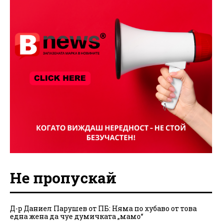
Не пропускай
Д-р Даниел Парушев от ПБ: Няма по хубаво от това
една жена да чуе думичката „мамо“