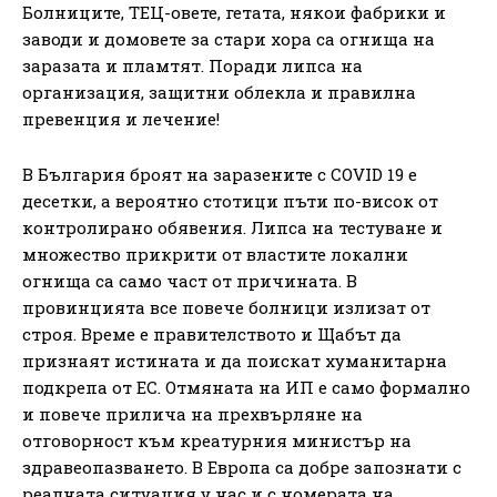
Болниците, ТЕЦ-овете, гетата, някои фабрики и
заводи и домовете за стари хора са огнища на
заразата и пламтят. Поради липса на
организация, защитни облекла и правилна
превенция и лечение!
В България броят на заразените с COVID 19 e
десетки, а вероятно стотици пъти по-висок от
контролирано обявения. Липса на тестуване и
множество прикрити от властите локални
огнища са само част от причината. В
провинцията все повече болници излизат от
строя. Време е правителството и Щабът да
признаят истината и да поискат хуманитарна
подкрепа от ЕС. Отмяната на ИП е само формално
и повече прилича на прехвърляне на
отговорност към креатурния министър на
здравеопазването. В Европа са добре запознати с
реалната ситуация у нас и с номерата на