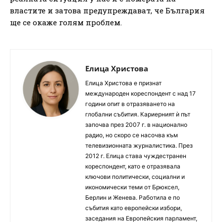
властите и затова предупреждават, че България
ще се окаже голям проблем.
Елица Христова
Елица Христова е признат
международен кореспондент с над 17
години опит в отразяването на
глобални събития. Кариерният ѝ път
започва през 2007 г. в национално
радио, но скоро се насочва към
телевизионната журналистика. През
2012 г. Елица става чуждестранен
кореспондент, като е отразявала
ключови политически, социални и
икономически теми от Брюксел,
Берлин и Женева. Работила е по
събития като европейски избори,
заседания на Европейския парламент,