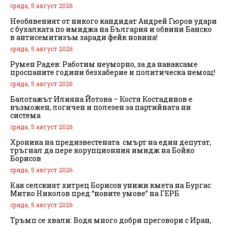
сряда, 5 август 2026
Необявеният от никого кандидат Андрей Гюров удари
с бухалката по имиджа на България и обвини Банско
в антисемитизъм заради фейк новина!
сряда, 5 август 2026
Румен Радев: Работим неуморно, за да наваксаме
проспаните години безхаберие и политическа немощ!
сряда, 5 август 2026
Балотажът Илияна Йотова – Костя Костадинов е
възможен, логичен и полезен за партийната ни
система
сряда, 5 август 2026
Хроника на предизвестената смърт на един депутат,
тръгнал да пере корупционния имидж на Бойко
Борисов
сряда, 5 август 2026
Как селският хитрец Борисов унижи кмета на Бургас
Митко Николов пред “новите умове” на ГЕРБ
сряда, 5 август 2026
Тръмп се хвали: Водя много добри преговори с Иран,