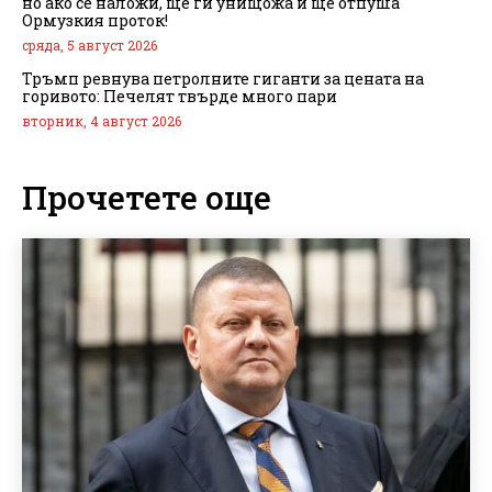
но ако се наложи, ще ги унищожа и ще отпуша
Ормузкия проток!
сряда, 5 август 2026
Тръмп ревнува петролните гиганти за цената на
горивото: Печелят твърде много пари
вторник, 4 август 2026
Прочетете още