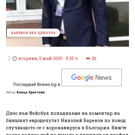
БАРЕКОВ БЕЗ ЦЕНЗУРА
вторник, 5 май 2020 - 9:35 ч.
26
Последвай Bnews.bg в
Автор
Елица Христова
Днес във Фейсбук попаднахме на коментар на
бившият евродепутат Николай Бареков по повод
случващото се с коронавируса в България. Вижте
какво написа той по темата в личният си профил