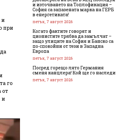
и източването на Топлофикация –
София са запазената марка на ГЕРБ
в енергетиката!
 и
петък, 7 август 2026
о при
Когато фактите говорят и
ционистите трябва да замълчат –
защо улиците на София и Банско са
по-спокойни от тези в Западна
Европа
 да
петък, 7 август 2026
Посред горещо лято Германия
сменя канцлера! Кой ще го наследи
и
петък, 7 август 2026
та го
 от
 и