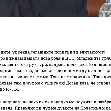
дите, упрекна сегашните политици в елитарност!
скоро виждам вашата нова роля в ДПС. Младежите тряб
ръководните структури, кадрова политика, бъдещия 
ем, ние само създаваме интриги помежду си кой къд
каква длъжност ще има. Това не е политика.“ Това ци
бяхме там и чухме с ушите си! Доган каза, че основ
 до НУЛА.
се надявам, че всички си извадихме поуките и разбр
неделя. Правилно ли чухме думите на Почетния и п