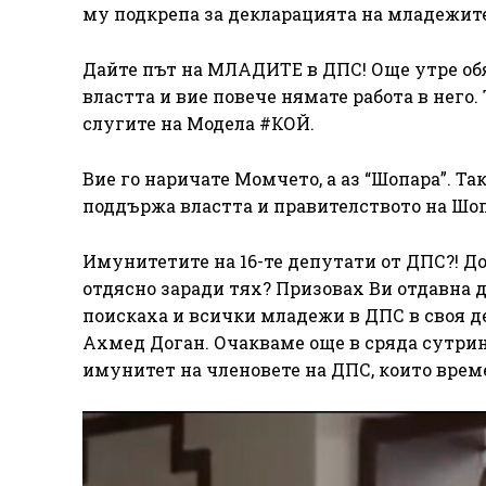
му подкрепа за декларацията на младежит
Дайте път на МЛАДИТЕ в ДПС! Още утре обя
властта и вие повече нямате работа в него.
слугите на Модела #КОЙ.
Вие го наричате Момчето, а аз “Шопара”. Та
поддържа властта и правителството на Шо
Имунитетите на 16-те депутати от ДПС?! Д
отдясно заради тях? Призовах Ви отдавна д
поискаха и всички младежи в ДПС в своя д
Ахмед Доган. Очакваме още в сряда сутрин
имунитет на членовете на ДПС, които врем