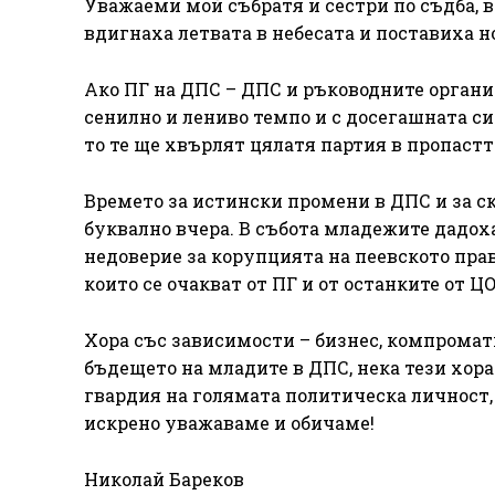
Уважаеми мой събратя и сестри по съдба, 
вдигнаха летвата в небесата и поставиха н
Ако ПГ на ДПС – ДПС и ръководните органи
сенилно и лениво темпо и с досегашната с
то те ще хвърлят цялатя партия в пропастт
Времето за истински промени в ДПС и за с
буквално вчера. В събота младежите дадоха
недоверие за корупцията на пеевското пра
които се очакват от ПГ и от останките от Ц
Хора със зависимости – бизнес, компроматн
бъдещето на младите в ДПС, нека тези хора
гвардия на голямата политическа личност,
искрено уважаваме и обичаме!
Николай Бареков