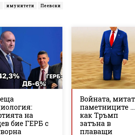
С
имунитети
Пеевски
реща
Войната, митат
циология:
паметниците 
ртията на
как Тръмп
ев бие ГЕРБ с
затъна в
творна
плаващи