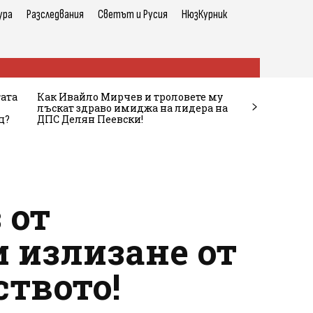
ура
Разследвания
Светът и Русия
НюзКурник
тата
Как Ивайло Мирчев и троловете му
лъскат здраво имиджа на лидера на
ц?
ДПС Делян Пеевски!
 от
 излизане от
ството!