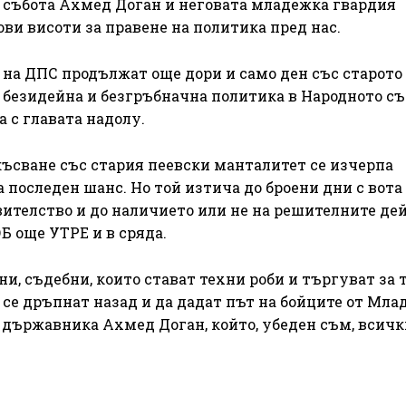
в събота Ахмед Доган и неговата младежка гвардия
ови висоти за правене на политика пред нас.
 на ДПС продължат още дори и само ден със старото
и безидейна и безгръбначна политика в Народното съ
а с главата надолу.
късване със стария пеевски манталитет се изчерпа
 последен шанс. Но той изтича до броени дни с вота
вителство и до наличието или не на решителните де
ОБ още УТРЕ и в сряда.
и, съдебни, които стават техни роби и търгуват за 
 се дръпнат назад и да дадат път на бойците от Мл
 държавника Ахмед Доган, който, убеден съм, всичк