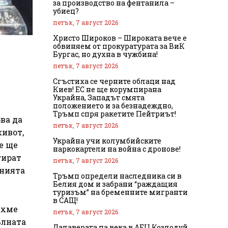
за производство на фентанила –
убиец?
петък, 7 август 2026
Христо Широков – Широката вече е
обвиняем от прокуратурата за ВиК
Бургас, но духна в чужбина!
петък, 7 август 2026
Сгъстиха се черните облаци над
Киев! ЕС не ще корумпирана
Украйна, Западът смята
положението и за безнадеждно,
Тръмп спря ракетите Пейтриът!
ва да
петък, 7 август 2026
живот,
Украйна учи колумбийските
е ще
наркокартели на война с дронове!
тират
петък, 7 август 2026
анията
Тръмп определи наследника си в
Белия дом и забрани “раждащия
туризъм” на бременните мигранти
в САЩ!
ахме
петък, 7 август 2026
ълната
Далаверата на века в АЕЦ Козлодуй