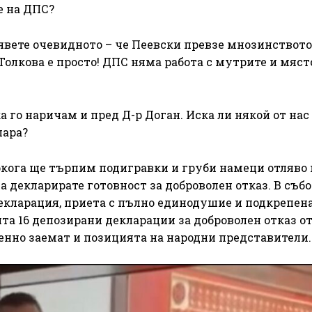
е на ДПС?
вете очевидното – че Пеевски превзе мнозинството
 Толкова е просто! ДПС няма работа с мутрите и мяст
ка го наричам и пред Д-р Доган. Иска ли някой от нас
пара?
окога ще търпим подигравки и груби намеци отляво 
а декларирате готовност за доброволен отказ. В събо
екларация, приета с пълно единодушие и подкрепена
та 16 депозирани декларации за доброволен отказ от
енно заемат и позицията на народни представители.