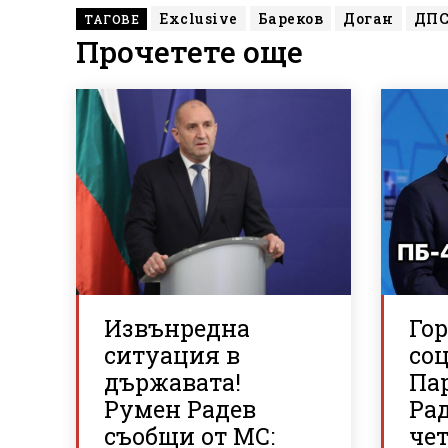
Exclusive
Бареков
Доган
ДП
ТАГОВЕ
Прочетете още
Извънредна
Го
ситуация в
со
държавата!
Па
Румен Радев
Рад
съобщи от МС:
че