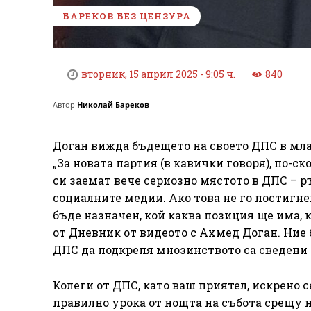
БАРЕКОВ БЕЗ ЦЕНЗУРА
вторник, 15 април 2025 - 9:05 ч.
840
Автор
Николай Бареков
Доган вижда бъдещето на своето ДПС в мла
„За новата партия (в кавички говоря), по-
си заемат вече сериозно мястото в ДПС – 
социалните медии. Ако това не го постигн
бъде назначен, кой каква позиция ще има, 
от Дневник от видеото с Ахмед Доган. Ние 
ДПС да подкрепя мнозинството са сведени
Колеги от ДПС, като ваш приятел, искрено 
правилно урока от нощта на събота срещу 