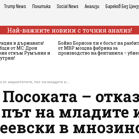
Trump News
Политика
Social News
Анализи
Бареков Без Ценз
Най-важните новини с точния анализ!
ация в държавата!
Бойко Борисов ли е босът на разби
бщи от МС: Дрон
от МВР мощна фабрика за
ария откъм Румъния и
производство на фентанила – убие
сутрин!
з от имунитетите, път на младите и...
 Посоката – отказ
път на младите и
еевски в мнозин