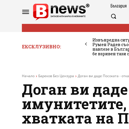
България
Извънредна ситу
Румен Радев съо
ЕКСКЛУЗИВНО:
навлезе в Бълг
бе взривен тази 
Начало
Бареков Без Цензура
Доган ви даде Посоката - отка
Доган ви даде
имунитетите, 
хватката на П