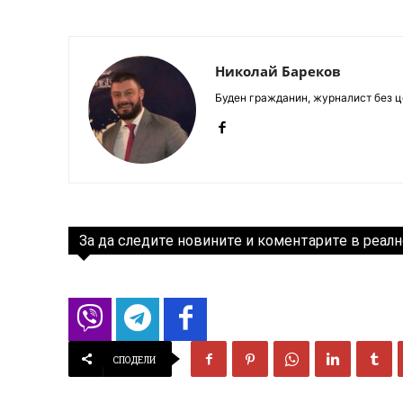
Николай Бареков
Буден гражданин, журналист без це
За да следите новините и коментарите в реалн
СПОДЕЛИ