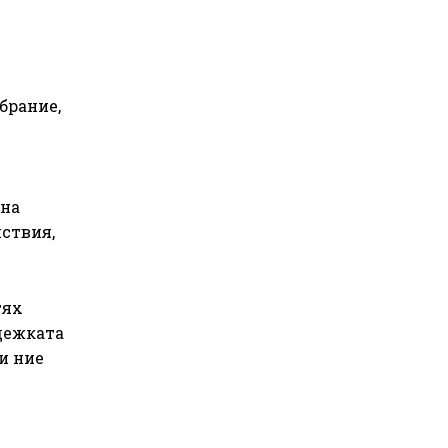
брание,
 на
йствия,
тях
адежката
и ние