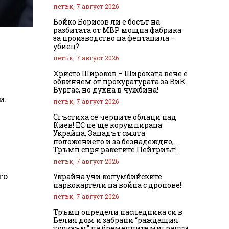
петък, 7 август 2026
Бойко Борисов ли е босът на
разбитата от МВР мощна фабрика
за производство на фентанила –
убиец?
петък, 7 август 2026
Христо Широков – Широката вече е
обвиняем от прокуратурата за ВиК
Бургас, но духна в чужбина!
и.
петък, 7 август 2026
Сгъстиха се черните облаци над
Киев! ЕС не ще корумпирана
Украйна, Западът смята
положението и за безнадеждно,
Тръмп спря ракетите Пейтриът!
петък, 7 август 2026
то
Украйна учи колумбийските
наркокартели на война с дронове!
петък, 7 август 2026
Тръмп определи наследника си в
Белия дом и забрани “раждащия
туризъм” на бременните мигранти