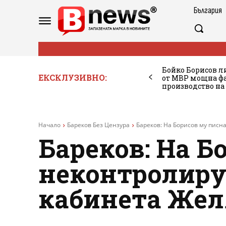
България
Бойко Борисов ли
ЕКСКЛУЗИВНО:
от МВР мощна фа
производство на
Начало
Бареков Без Цензура
Бареков: На Борисов му писн
Бареков: На Б
неконтролиру
кабинета Жел