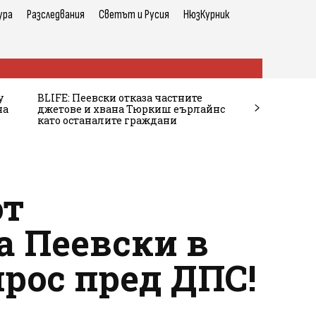
ура
Разследвания
Светът и Русия
НюзКурник
у
BLIFE: Пеевски отказа частните
на
джетове и хвана Тюркиш еърлайнс
като останалите граждани
от
а Пеевски в
рос пред ДПС!