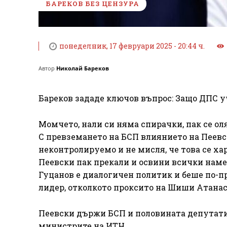
БАРЕКОВ БЕЗ ЦЕНЗУРА
понеделник, 17 февруари 2025 - 20:44 ч.
Автор
Николай Бареков
Бареков зададе ключов въпрос: Защо ДПС уч
Момчето, нали си няма спирачки, пак се оля
С превземането на БСП влиянието на Пеевс
неконтролируемо и не мисля, че това се ха
Пеевски пак прекали и освини всички наме
Гуцанов е диалогичен политик и беше по-п
лидер, отколкото проксито на Шиши Атанас
Пеевски държи БСП и половината депутати 
министрите на ИТН.