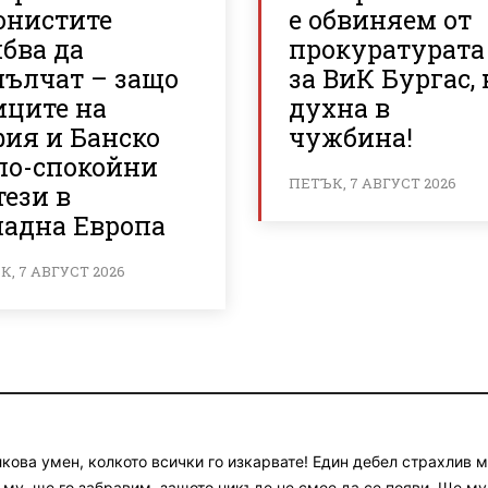
онистите
е обвиняем от
бва да
прокуратурата
мълчат – защо
за ВиК Бургас, 
иците на
духна в
фия и Банско
чужбина!
 по-спокойни
ПЕТЪК, 7 АВГУСТ 2026
тези в
падна Европа
, 7 АВГУСТ 2026
олкова умен, колкото всички го изкарвате! Един дебел страхлив 
 му, ще го забравим, защото никъде не смее да се появи. Ще му