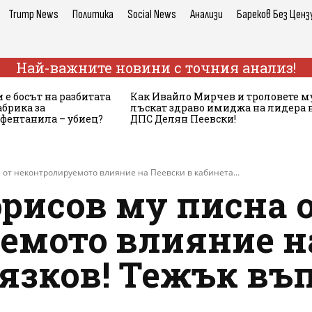
Trump News
Политика
Social News
Анализи
Бареков Без Ценз
Най-важните новини с точния анализ!
 е босът на разбитата
Как Ивайло Мирчев и троловете м
брика за
лъскат здраво имиджа на лидера 
 фентанила – убиец?
ДПС Делян Пеевски!
а от неконтролируемото влияние на Пеевски в кабинета...
орисов му писна 
емото влияние н
язков! Тежък въп