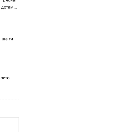
е дотам…
а ще ги
които