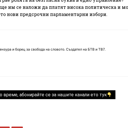
 ще им се наложи да платят висока политическа и м
ото нови предсрочни парламентарни избори.
нзура и борец за свобода на словото. Създател на БТВ и ТВ7.
о време, абонирайте се за нашите канали ето тук