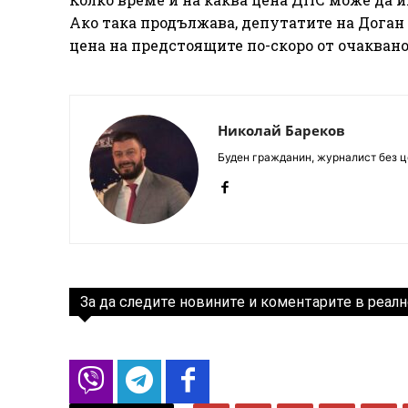
Ако така продължава, депутатите на Доган
цена на предстоящите по-скоро от очакван
Николай Бареков
Буден гражданин, журналист без це
За да следите новините и коментарите в реалн