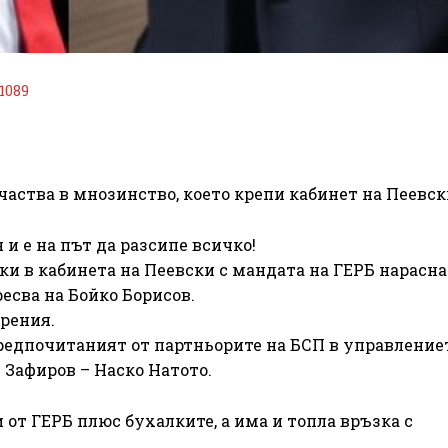
1089
аства в мнозинство, което крепи кабинет на Пеевск
 и е на път да разсипе всичко!
ки в кабинета на Пеевски с мандата на ГЕРБ нарасна
ресва на Бойко Борисов.
рения.
редпочитаният от партньорите на БСП в управление
 Зафиров – Наско Натото.
от ГЕРБ плюс бухалките, а има и топла връзка с