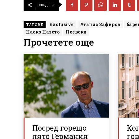
СПОДЕЛИ
Exclusive
Атанас Зафиров
баре
ТАГОВЕ
Наско Натото
Пеевски
Прочетете още
Посред горещо
Ког
лято Германия
гов