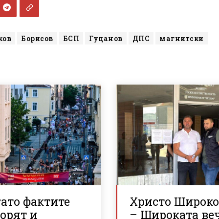
ков
Борисов
БСП
Гуцанов
ДПС
магнитски
ато фактите
Христо Широк
орят и
– Широката ве