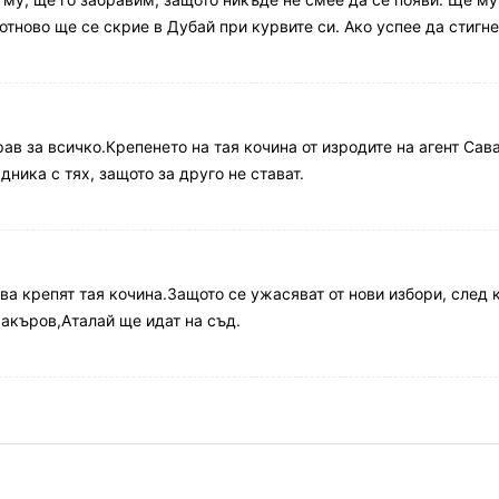
 отново ще се скрие в Дубай при курвите си. Ако успее да стигн
ав за всичко.Крепенето на тая кочина от изродите на агент Сав
дника с тях, защото за друго не стават.
ва крепят тая кочина.Защото се ужасяват от нови избори, след 
акъров,Аталай ще идат на съд.