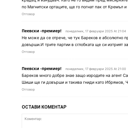
по Магнитски ортаците, ще го погнат пак от Кремъл и
Отговор
Пеевски -премиер!
понеделник, 17 февруари 2025 At 21:04
Не може да се отрече, че тук Бареков е абсолютно пр
довърши.И трите партии в сглобката ще си изтрият за
Отговор
Пеевски -премиер!
понеделник, 17 февруари 2025 At 21:00
Бареков много добре знае защо изродите на агент Са
Шиши ще ги довърши и такива гниди като Ибрямов, Ч
Отговор
ОСТАВИ КОМЕНТАР