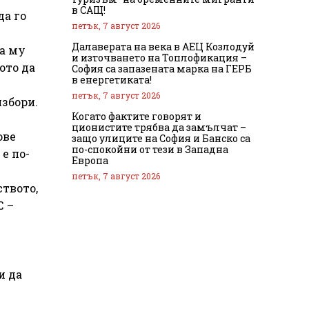
в САЩ!
да го
петък, 7 август 2026
Далаверата на века в АЕЦ Козлодуй
а му
и източването на Топлофикация –
ото да
София са запазената марка на ГЕРБ
в енергетиката!
петък, 7 август 2026
избори.
Когато фактите говорят и
ционистите трябва да замълчат –
ове
защо улиците на София и Банско са
по-спокойни от тези в Западна
е по-
Европа
петък, 7 август 2026
ството,
С –
и да