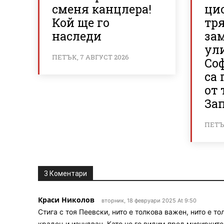
сменя канцлера!
ци
Кой ще го
тря
наследи
за
ул
ПЕТЪК, 7 АВГУСТ 2026
Со
са
от 
За
ПЕТЪК
3 Коментари
Краси Николов
вторник, 18 февруари 2025 At 9:50
Стига с тоя Пеевски, нито е толкова важен, нито е т
крадец и изнудвач. Като не го видим пред мисирките