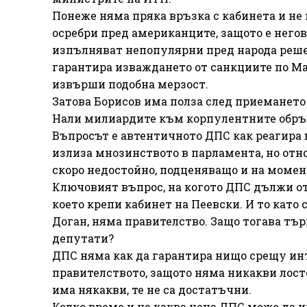
Понеже няма пряка връзка с кабинета и не 
осребри пред американците, защото е негов
изпълняват непопулярни пред народа реше
гарантира изваждането от санкциите по Ма
извърши подобна мерзост.
Затова Борисов има полза след приемането 
Нали милиардите към корпулентните обръч
Въпросът е автентичното ДПС как реагира в
излиза мнозинството в парламента, но отно
скоро недостойно, подценяващо и на момен
Ключовият въпрос, на когото ДПС дължи отг
което крепи кабинет на Пеевски. И то като
Доган, няма правителство. Защо тогава тъ
депутати?
ДПС няма как да гарантира нищо срещу инт
правителството, защото няма никакви лосто
има някакви, те не са достатъчни.
Колко време и на каква цена ДПС може да и