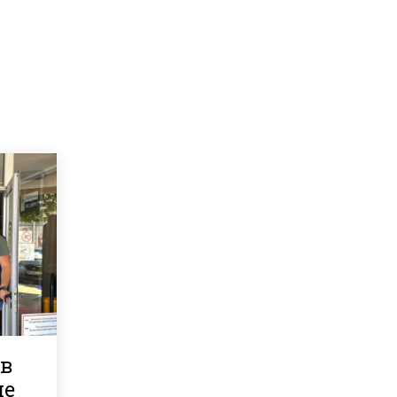
ов
че