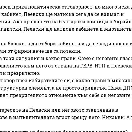
носи пряка политическа отговорност, но много иска 
 кабинет, Пеевски ще натиска сега да се взимат и
ния. Ако пращането на български войници в Украйн
гнитски, Пеевски ще натисне кабинета и мнозинств
на бюджета да събори кабинета и да се ходи пак на 
и от фирми вече ще са потекли.
 тази ситуация и какво прави. Само с неговите глас
шението към него от страна на ГЕРБ, ИТН и Пеевски 
ти презрително.
овор през избирателите си, е какво прави в мнозин
 структурен елемент, а не просто придатък. Няма ДП
рпят презрителното отношение към себе си неговите
ересите на Пеевски или неговото озаптяване в
ве в изпълнителната власт срещу него. Никакви. А 
грае ролята на безгласна буква в едно управление?