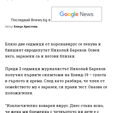
Последвай Bnews.bg в
Автор
Елица Христова
Близо две седмици от коронавирус се лекува и
бившият евродепутат Николай Бареков. Освен
него, заразени са и негови близки.
Преди 2 седмици журналистът Николай Бареков
получил първите сипмтоми на Ковид-19 – сухота
в гърлото и хрема. След като разбира, че член от
семейството му е заразен, си прави тест. Оказва се
положителен.
"Изключително коварен вирус. Днес стана ясно,
че жена ми бременна с четвъртото ни дете е с