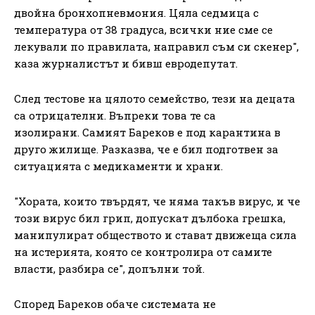
двойна бронхопневмония. Цяла седмица с
температура от 38 градуса, всички ние сме се
лекували по правилата, направил съм си скенер",
каза журналистът и бивш евродепутат.
След тестове на цялото семейство, тези на децата
са отрицателни. Въпреки това те са
изолирани. Самият Бареков е под карантина в
друго жилище. Разказва, че е бил подготвен за
ситуацията с медикаменти и храни.
"Хората, които твърдят, че няма такъв вирус, и че
този вирус бил грип, допускат дълбока грешка,
манипулират обществото и стават движеща сила
на истерията, която се контролира от самите
власти, разбира се", допълни той.
Според Бареков обаче системата не