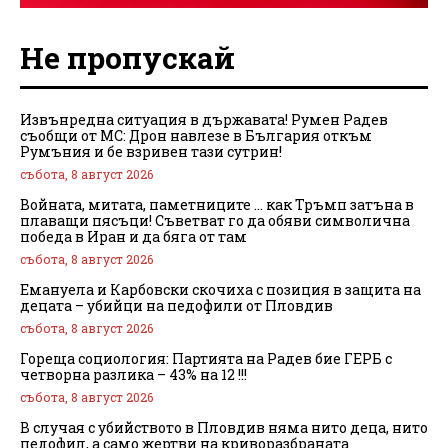
Не пропускай
Извънредна ситуация в държавата! Румен Радев
съобщи от МС: Дрон навлезе в България откъм
Румъния и бе взривен тази сутрин!
събота, 8 август 2026
Войната, митата, паметниците … как Тръмп затъна в
плаващи пясъци! Съветват го да обяви символична
победа в Иран и да бяга от там
събота, 8 август 2026
Емануела и Карбовски скочиха с позиция в защита на
децата – убийци на педофили от Пловдив
събота, 8 август 2026
Гореща социология: Партията на Радев бие ГЕРБ с
четворна разлика – 43% на 12 !!!
събота, 8 август 2026
В случая с убийството в Пловдив няма нито деца, нито
педофил, а само жертви на криворазбраната