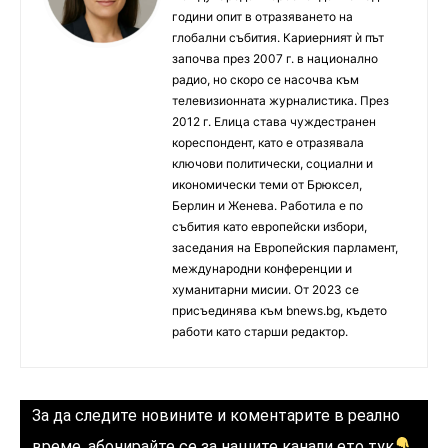
години опит в отразяването на
глобални събития. Кариерният ѝ път
започва през 2007 г. в национално
радио, но скоро се насочва към
телевизионната журналистика. През
2012 г. Елица става чуждестранен
кореспондент, като е отразявала
ключови политически, социални и
икономически теми от Брюксел,
Берлин и Женева. Работила е по
събития като европейски избори,
заседания на Европейския парламент,
международни конференции и
хуманитарни мисии. От 2023 се
присъединява към bnews.bg, където
работи като старши редактор.
За да следите новините и коментарите в реално
време, абонирайте се за нашите канали ето тук