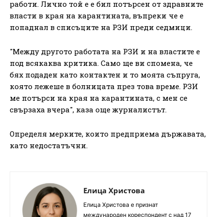
работи. Лично той е е бил потърсен от здравните
власти в края на карантината, въпреки че е
попаднал в списъците на РЗИ преди седмици.
"Между другото работата на РЗИ и на властите е
под всякаква критика. Само ще ви спомена, че
бях подаден като контактен и то моята съпруга,
която лежеше в болницата през това време. РЗИ
ме потърси на края на карантината, с мен се
свързаха вчера", каза още журналистът.
Определя мерките, които предприема държавата,
като недостатъчни.
Елица Христова
Елица Христова е признат
международен кореспондент с над 17