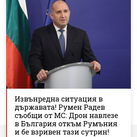
Извънредна ситуация в
държавата! Румен Радев
съобщи от МС: Дрон навлезе
в България откъм Румъния
и бе взривен тази сутрин!