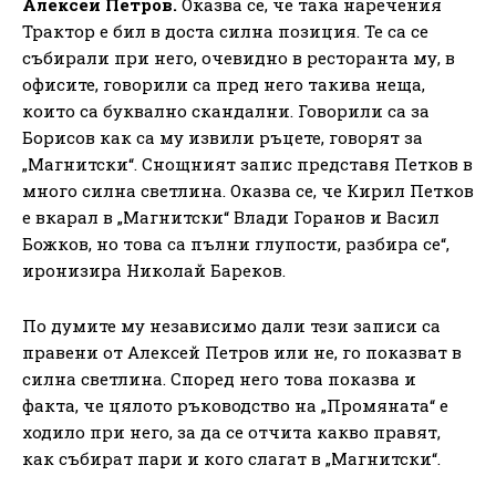
Алексей Петров.
Оказва се, че така наречения
Трактор е бил в доста силна позиция. Те са се
събирали при него, очевидно в ресторанта му, в
офисите, говорили са пред него такива неща,
които са буквално скандални. Говорили са за
Борисов как са му извили ръцете, говорят за
„Магнитски“. Снощният запис представя Петков в
много силна светлина. Оказва се, че Кирил Петков
е вкарал в „Магнитски“ Влади Горанов и Васил
Божков, но това са пълни глупости, разбира се“,
иронизира Николай Бареков.
По думите му независимо дали тези записи са
правени от Алексей Петров или не, го показват в
силна светлина. Според него това показва и
факта, че цялото ръководство на „Промяната“ е
ходило при него, за да се отчита какво правят,
как събират пари и кого слагат в „Магнитски“.