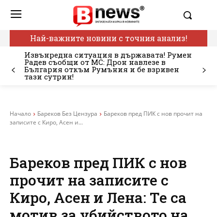
Най-важните новини с точния анализ!
Извънредна ситуация в държавата! Румен
Радев съобщи от МС: Дрон навлезе в
България откъм Румъния и бе взривен
тази сутрин!
Начало
Бареков Без Цензура
Бареков пред ПИК с нов прочит на
записите с Киро, Асен и...
Бареков пред ПИК с нов
прочит на записите с
Киро, Асен и Лена: Те са
мотив за убийството на