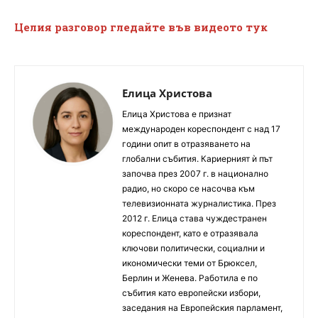
Целия разговор гледайте във видеото
тук
Елица Христова
Елица Христова е признат
международен кореспондент с над 17
години опит в отразяването на
глобални събития. Кариерният ѝ път
започва през 2007 г. в национално
радио, но скоро се насочва към
телевизионната журналистика. През
2012 г. Елица става чуждестранен
кореспондент, като е отразявала
ключови политически, социални и
икономически теми от Брюксел,
Берлин и Женева. Работила е по
събития като европейски избори,
заседания на Европейския парламент,