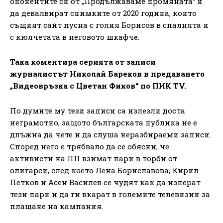
опонентите си от „Продължаваме промяната“ и
да девалвират снимките от 2020 година, които
същият сайт пусна с голия Борисов в спалнята и
с кюлчетата в неговото шкафче.
Така коментира серията от записи
журналистът Николай Бареков в предаването
„Видеовръзка с Цветан Фиков“ по ПИК TV.
По думите му тези записи са излезли доста
неграмотно, защото българската публика не е
длъжна да чете и да слуша неразбираеми записи.
Според него е трябвало да се обясни, че
активисти на ПП взимат пари в торби от
олигарси, след което Лена Бориславова, Кирил
Петков и Асен Василев се чудят как да изперат
тези пари и да ги вкарат в големите телевизии за
плащане на кампания.