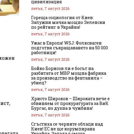
цивилизация
петък, 7 август 2026
Гореща социология от Киев:
Залужни мачка мощно Зеленски
по рейтинг в Украйна!
петък, 7 август 2026
Ужас в Европа! WSJ: Фолксваген
подготвя съкращаването на 50 000
работници!
зможен
петък, 7 август 2026
Бойко Борисов ли е босът на
разбитата от МВР мощна фабрика
за производство на фентанила –
убиец?
петък, 7 август 2026
Христо Широков – Широката вече е
ист,
обвиняем от прокуратурата за ВиК
Бургас, но духна в чужбина!
петък, 7 август 2026
Сгъстиха се черните облаци над
Киев! ЕС не ще корумпирана
олегата
Украйна, Западът смята