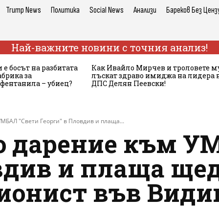
Trump News
Политика
Social News
Анализи
Бареков Без Ценз
Най-важните новини с точния анализ!
 е босът на разбитата
Как Ивайло Мирчев и троловете м
брика за
лъскат здраво имиджа на лидера 
 фентанила – убиец?
ДПС Делян Пеевски!
МБАЛ "Свети Георги" в Пловдив и плаща...
во дарение към У
вдив и плаща щед
ионист във Види