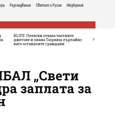
ура
Разследвания
Светът и Русия
НюзКурник
у
BLIFE: Пеевски отказа частните
на
джетове и хвана Тюркиш еърлайнс
като останалите граждани
МБАЛ „Свети
ра заплата за
н