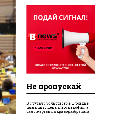
Не пропускай
В случая с убийството в Пловдив
няма нито деца, нито педофил, а
само жертви на криворазбраната