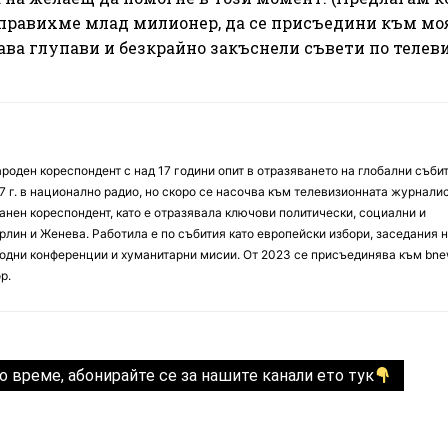
аправихме млад милионер, да се присъедини към мо
ава глупави и безкрайно закъснели съвети по телеви
оден кореспондент с над 17 години опит в отразяването на глобални събит
7 г. в национално радио, но скоро се насочва към телевизионната журналис
анен кореспондент, като е отразявала ключови политически, социални и
лин и Женева. Работила е по събития като европейски избори, заседания 
дни конференции и хуманитарни мисии. От 2023 се присъединява към bne
р.
о време, абонирайте се за нашите канали ето тук