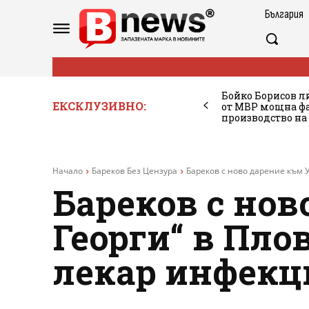
България
Бойко Борисов ли
ЕКСКЛУЗИВНО:
от МВР мощна фа
производство на
Начало
Бареков Без Цензура
Бареков с ново дарение към У
Бареков с но
Георги“ в Пло
лекар инфекц