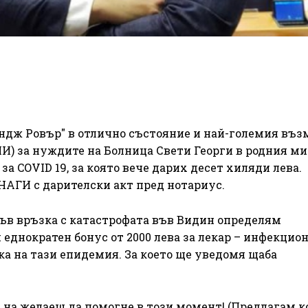
ндж Ровър" в отлично състояние и най-големия въ
) за нуждите на Болница Свети Георги в родния ми
а COVID 19, за която вече дарих десет хиляди лева.
ГИ с дарителски акт пред нотариус.
 Във връзка с катастрофата във Видин определям
 еднократен бонус от 2000 лева за лекар – инфекцион
ока на тази епидемия. За което ще уведомя щаба
а на желаещ да помогне в този момент! (Предлагам к