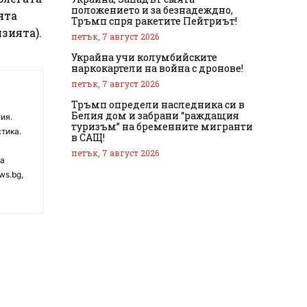
положението и за безнадеждно,
ята
Тръмп спря ракетите Пейтриът!
зията).
петък, 7 август 2026
Украйна учи колумбийските
наркокартели на война с дронове!
петък, 7 август 2026
Тръмп определи наследника си в
Белия дом и забрани “раждащия
ия.
туризъм” на бременните мигранти
тика.
в САЩ!
петък, 7 август 2026
на
ws.bg,