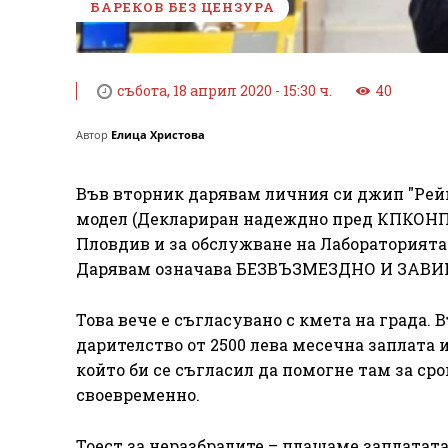
БАРЕКОВ БЕЗ ЦЕНЗУРА
събота, 18 април 2020 - 15:30 ч.
40
Автор
Елица Христова
Във вторник дарявам личния си джип "Рей
модел (Деклариран надеждно пред КПКОНПИ
Пловдив и за обслужване на Лабораторията з
Дарявам означава БЕЗВЪЗМЕЗДНО И ЗАВИНА
Това вече е съгласувано с кмета на града.
дарителство от 2500 лева месечна заплата и
който би се съгласил да помогне там за ср
своевременно.
Тоест за неразбралите – плащаме заплатат