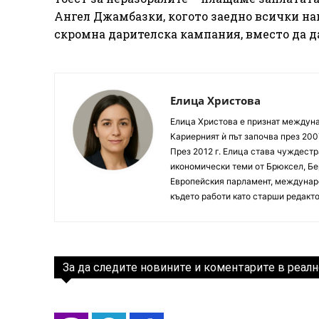
Ангел Джамбазки, когото заедно всички н
скромна дарителска кампания, вместо да д
Елица Христова
Елица Христова е признат междунар
Кариерният ѝ път започва през 200
През 2012 г. Елица става чуждестр
икономически теми от Брюксел, Бер
Европейския парламент, междунаро
където работи като старши редакто
За да следите новините и коментарите в реалн