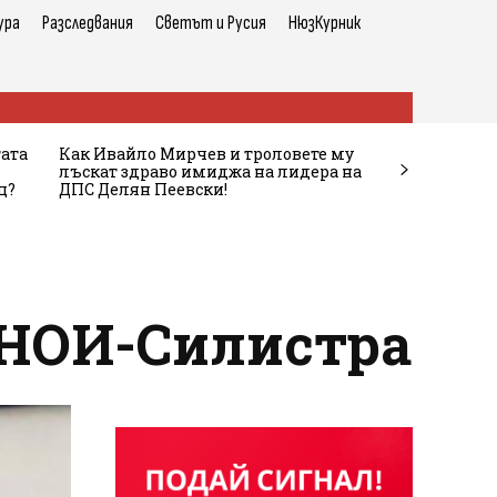
ура
Разследвания
Светът и Русия
НюзКурник
тата
Как Ивайло Мирчев и троловете му
лъскат здраво имиджа на лидера на
ц?
ДПС Делян Пеевски!
 НОИ-Силистра