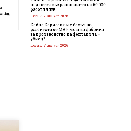
подготвя съкращаването на 50 000
на
работници!
ws.bg,
петък, 7 август 2026
Бойко Борисов ли е босът на
разбитата от МВР мощна фабрика
за производство на фентанила –
убиец?
петък, 7 август 2026