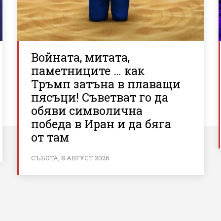
Войната, митата,
паметниците … как
Тръмп затъна в плаващи
пясъци! Съветват го да
обяви символична
победа в Иран и да бяга
от там
СЪБОТА, 8 АВГУСТ 2026