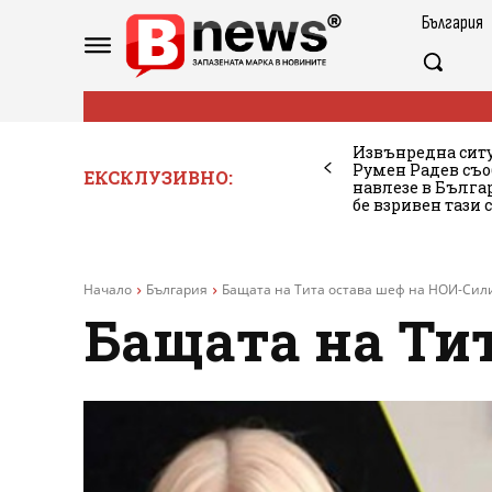
България
Извънредна ситу
Румен Радев съо
ЕКСКЛУЗИВНО:
навлезе в Бълг
бе взривен тази 
Начало
България
Бащата на Тита остава шеф на НОИ-Сил
Бащата на Ти