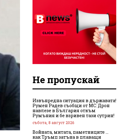
Не пропускай
Извънредна ситуация в държавата!
Румен Радев съобщи от МС: Дрон
навлезе в България откъм
Румъния и бе взривен тази сутрин!
събота, 8 август 2026
Войната, митата, паметниците …
как Тръмп затъна в плаващи