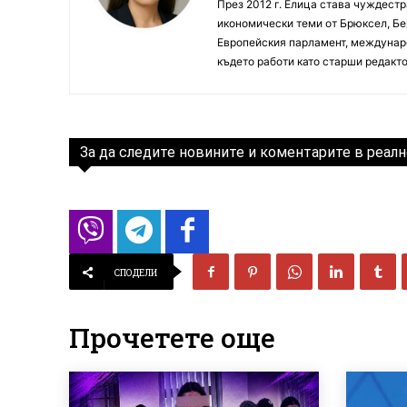
През 2012 г. Елица става чуждестр
икономически теми от Брюксел, Бер
Европейския парламент, междунаро
където работи като старши редакто
За да следите новините и коментарите в реалн
СПОДЕЛИ
Прочетете още