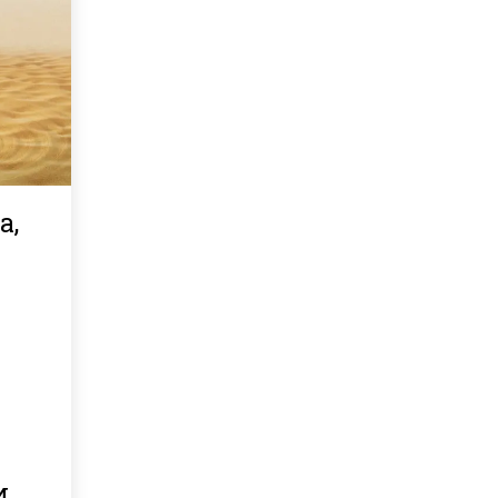
а,
…
и