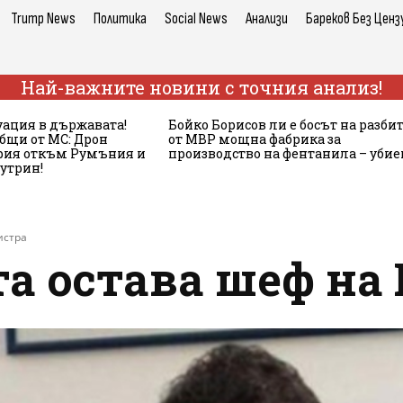
Trump News
Политика
Social News
Анализи
Бареков Без Ценз
Най-важните новини с точния анализ!
ация в държавата!
Бойко Борисов ли е босът на разби
бщи от МС: Дрон
от МВР мощна фабрика за
ария откъм Румъния и
производство на фентанила – убие
сутрин!
истра
та остава шеф на