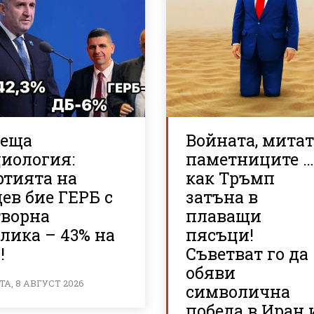
реща
Войната, митат
циология:
паметниците 
ртията на
как Тръмп
ев бие ГЕРБ с
затъна в
творна
плаващи
лика – 43% на
пясъци!
!
Съветват го да
обяви
А, 8 АВГУСТ 2026
символична
победа в Иран 