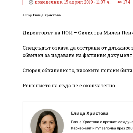
понеделник, 15 април 2019 - 11:07 ч.
174
Автор
Елица Христова
Директорът на НОИ – Силистра Милен Пенч
Спецсъдът отказа да отстрани от длъжност
обвинен за издаване на фалшиви документи
Според обвинението, високите пенсии били 
Решението на съда не е окончателно.
Елица Христова
Елица Христова е признат междунар
Кариерният ѝ път започва през 200