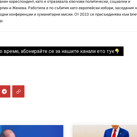
анен кореспондент, като е отразявала ключови политически, социални и
лин и Женева. Работила е по събития като европейски избори, заседания 
дни конференции и хуманитарни мисии. От 2023 се присъединява към bne
р.
о време, абонирайте се за нашите канали ето тук