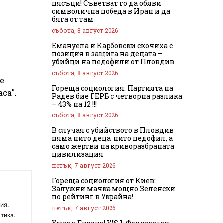
пясъци! Съветват го да обяви
символична победа в Иран и да
бяга от там
събота, 8 август 2026
Емануела и Карбовски скочиха с
позиция в защита на децата –
убийци на педофили от Пловдив
събота, 8 август 2026
е
Гореща социология: Партията на
са".
Радев бие ГЕРБ с четворна разлика
– 43% на 12 !!!
събота, 8 август 2026
В случая с убийството в Пловдив
няма нито деца, нито педофил, а
само жертви на криворазбраната
цивилизация
петък, 7 август 2026
Гореща социология от Киев:
Залужни мачка мощно Зеленски
по рейтинг в Украйна!
ия.
петък, 7 август 2026
тика.
Ужас в Европа! WSJ: Фолксваген