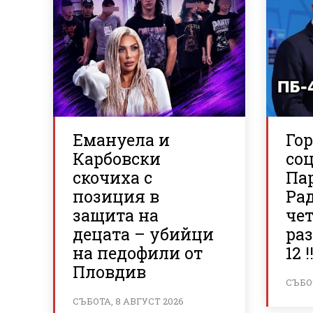
Емануела и
Го
Карбовски
со
скочиха с
Па
позиция в
Рад
защита на
че
децата – убийци
раз
на педофили от
12 !!
Пловдив
СЪБОТ
СЪБОТА, 8 АВГУСТ 2026