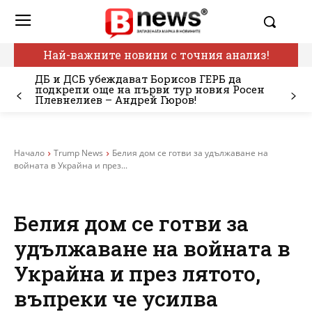
Най-важните новини с точния анализ!
ДБ и ДСБ убеждават Борисов ГЕРБ да
подкрепи още на първи тур новия Росен
Плевнелиев – Андрей Гюров!
Начало
Trump News
Белия дом се готви за удължаване на
войната в Украйна и през...
Белия дом се готви за
удължаване на войната в
Украйна и през лятото,
въпреки че усилва