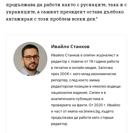
продължава да работи както с руснаците, така и с
украинците, а самият президент остава дълбоко
ангажиран с този проблем всеки ден.“
Ивайло Станков
Ивайло Станков е опитен журналист и
редактор с повече от 18 години работа
в печатни и онлайн медии. Започва
през 2006 г. като млад икономически
репортер, след което заема
редакторски позиции в няколко водещи
национални издания. Силен е в
аналитичната публицистика и
проверката на факти. От 2020 г. Ивайло
е част от екипа на bnews.bg, където
продължава да работи като старши
редактор.