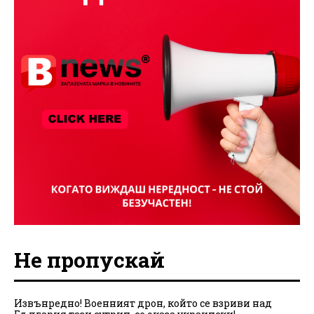
Не пропускай
Извънредно! Военният дрон, който се взриви над