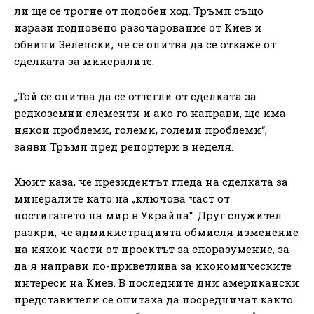
ли ще се трогне от подобен ход. Тръмп също
изрази подновено разочарование от Киев и
обвини Зеленски, че се опитва да се откаже от
сделката за минералите.
„Той се опитва да се оттегли от сделката за
редкоземни елементи и ако го направи, ще има
някои проблеми, големи, големи проблеми“,
заяви Тръмп пред репортери в неделя.
Хюит каза, че президентът гледа на сделката за
минералите като на „ключова част от
постигането на мир в Украйна“. Друг служител
разкри, че администрацията обмисля изменение
на някои части от проектът за споразумение, за
да я направи по-приветлива за икономическите
интереси на Киев. В последните дни американски
представители се опитаха да посредничат както