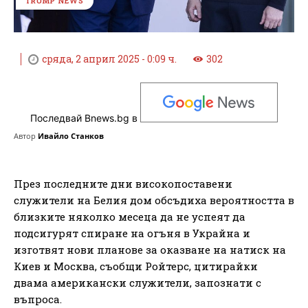
TRUMP NEWS
сряда, 2 април 2025 - 0:09 ч.
302
Последвай Bnews.bg в
Автор
Ивайло Станков
През последните дни високопоставени
служители на Белия дом обсъдиха вероятността в
близките няколко месеца да не успеят да
подсигурят спиране на огъня в Украйна и
изготвят нови планове за оказване на натиск на
Киев и Москва, съобщи Ройтерс, цитирайки
двама американски служители, запознати с
въпроса.