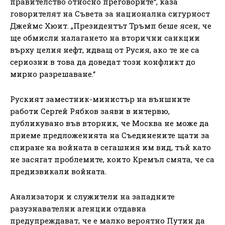
правителство относно преговорите“, каза
говорителят на Съвета за национална сигурност
Джеймс Хюит. „Президентът Тръмп беше ясен, че
ще обмисли налагането на вторични санкции
върху целия нефт, идващ от Русия, ако те не са
сериозни в това да доведат този конфликт до
мирно разрешаване.“
Руският заместник-министър на външните
работи Сергей Рябков заяви в интервю,
публикувано във вторник, че Москва не може да
приеме предложенията на Съединените щати за
спиране на войната в сегашния им вид, тъй като
не засягат проблемите, които Кремъл смята, че са
предизвикали войната.
Анализатори и служители на западните
разузнавателни агенции отдавна
предупреждават, че е малко вероятно Путин да