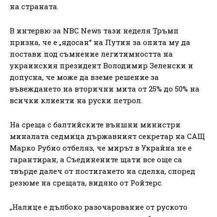
на страната.
В интервю за NBC News тази неделя Тръмп
призна, че е „ядосан“ на Путин за опита му да
постави под съмнение легитимността на
украинския президент Володимир Зеленски и
допусна, че може да вземе решение за
въвеждането на вторични мита от 25% до 50% на
всички клиенти на руски петрол.
На среща с балтийските външни министри
миналата седмица държавният секретар на САЩ
Марко Рубио отбеляз, че мирът в Украйна не е
гарантиран, а Съединените щати все още са
твърде далеч от постигането на сделка, според
резюме на срещата, видяно от Ройтерс.
„Налице е дълбоко разочарование от руското