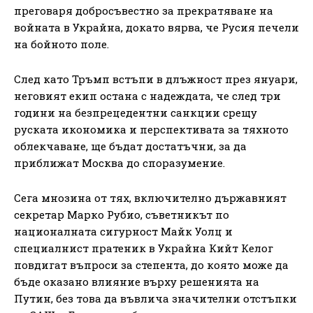
преговаря добросъвестно за прекратяване на
войната в Украйна, докато вярва, че Русия печели
на бойното поле.
След като Тръмп встъпи в длъжност през януари,
неговият екип остана с надеждата, че след три
години на безпрецедентни санкции срещу
руската икономика и перспективата за тяхното
облекчаване, ще бъдат достатъчни, за да
приближат Москва до споразумение.
Сега мнозина от тях, включително държавният
секретар Марко Рубио, съветникът по
националната сигурност Майк Уолц и
специалнист пратеник в Украйна Кийт Келог
повдигат въпроси за степента, до която може да
бъде оказано влияние върху решенията на
Путин, без това да въвлича значителни отстъпки