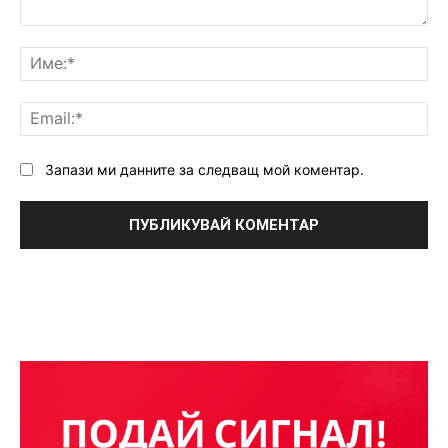
Коментар:
Им
Ema
Запази ми данните за следващ мой коментар.