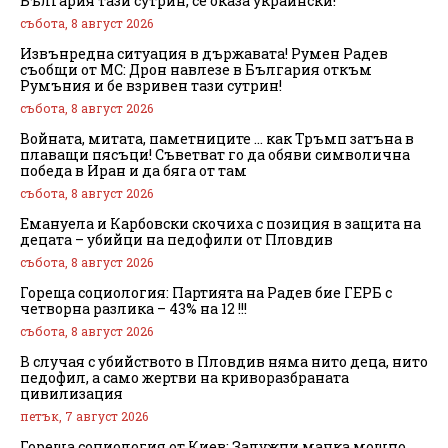
България тази сутрин, се оказа украински!
събота, 8 август 2026
Извънредна ситуация в държавата! Румен Радев
съобщи от МС: Дрон навлезе в България откъм
Румъния и бе взривен тази сутрин!
събота, 8 август 2026
Войната, митата, паметниците … как Тръмп затъна в
плаващи пясъци! Съветват го да обяви символична
победа в Иран и да бяга от там
събота, 8 август 2026
Емануела и Карбовски скочиха с позиция в защита на
децата – убийци на педофили от Пловдив
събота, 8 август 2026
Гореща социология: Партията на Радев бие ГЕРБ с
четворна разлика – 43% на 12 !!!
събота, 8 август 2026
В случая с убийството в Пловдив няма нито деца, нито
педофил, а само жертви на криворазбраната
цивилизация
петък, 7 август 2026
Гореща социология от Киев: Залужни мачка мощно