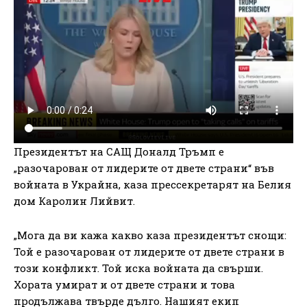
Президентът на САЩ Доналд Тръмп е
„разочарован от лидерите от двете страни“ във
войната в Украйна, каза прессекретарят на Белия
дом Каролин Лийвит.
„Мога да ви кажа какво каза президентът снощи:
Той е разочарован от лидерите от двете страни в
този конфликт. Той иска войната да свърши.
Хората умират и от двете страни и това
продължава твърде дълго. Нашият екип