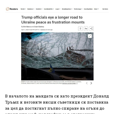
В началото на мандата си като президент Доналд
Тръмп и неговите висши съветници си поставиха
за цел да постигнат пълно спиране на огъня до