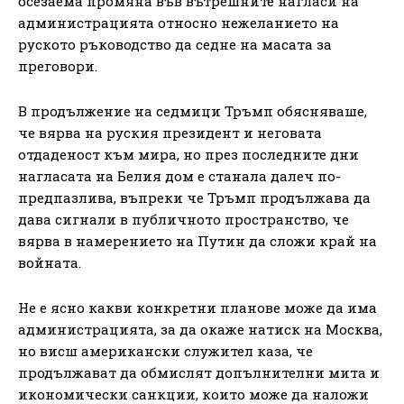
осезаема промяна във вътрешните нагласи на
администрацията относно нежеланието на
руското ръководство да седне на масата за
преговори.
В продължение на седмици Тръмп обясняваше,
че вярва на руския президент и неговата
отдаденост към мира, но през последните дни
нагласата на Белия дом е станала далеч по-
предпазлива, въпреки че Тръмп продължава да
дава сигнали в публичното пространство, че
вярва в намерението на Путин да сложи край на
войната.
Не е ясно какви конкретни планове може да има
администрацията, за да окаже натиск на Москва,
но висш американски служител каза, че
продължават да обмислят допълнителни мита и
икономически санкции, които може да наложи