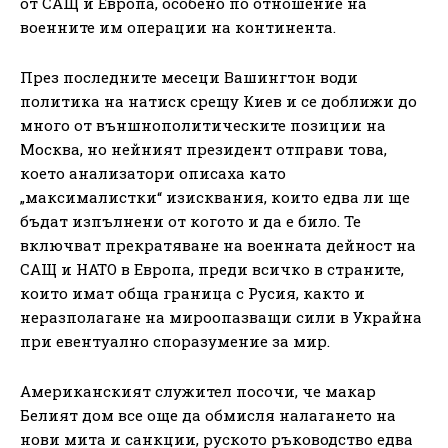
от САЩ и Европа, особено по отношение на
военните им операции на континента.
През последните месеци Вашингтон води
политика на натиск срещу Киев и се доближи до
много от външнополитическите позиции на
Москва, но нейният президент отправи това,
което анализатори описаха като
„максималистки“ изисквания, които едва ли ще
бъдат изпълнени от когото и да е било. Те
включват прекратяване на военната дейност на
САЩ и НАТО в Европа, преди всичко в страните,
които имат обща граница с Русия, както и
неразполагане на мироопазващи сили в Украйна
при евентуално споразумение за мир.
Американският служител посочи, че макар
Белият дом все още да обмисля налагането на
нови мита и санкции, руското ръководство едва