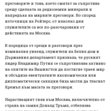
преговорите и това, което смятат за съпротива
срещу сделката за редкоземни минерали и
напредъка на мирните преговори. Но според
източници на Ройтерс, от няколко дни
служителите са все по-разочаровани от
действията на Москва.
В поредица от срещи и разговори през
изминалия уикенд, служители на Белия дом и
Държавния департамент признаха, че руският
лидер Владимир Путин се съпротивлява активно
на опитите на Вашингтон да постигне траен мир
и обсъдиха евентуалните икономически или
дипломатически санкции биха могли да тласнат
Кремъл към масата за преговори.
Нарастващият гняв към Москва, включително от
страна на самия Доналд Тръмп, отбелязва