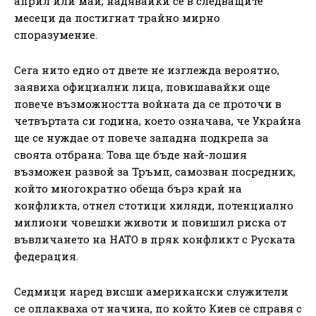
април или май, надявайки се в следващите
месеци да постигнат трайно мирно
споразумение.
Сега нито едно от двете не изглежда вероятно,
заявиха официални лица, повишавайки още
повече възможността войната да се проточи в
четвъртата си година, което означава, че Украйна
ще се нуждае от повече западна подкрепа за
своята отбрана. Това ще бъде най-лошия
възможен развой за Тръмп, самозван посредник,
който многократно обеща бърз край на
конфликта, отнел стотици хиляди, потенциално
милиони човешки животи и повишил риска от
въвличането на НАТО в пряк конфликт с Руската
федерация.
Седмици наред висши американски служители
се оплакваха от начина, по който Киев се справя с