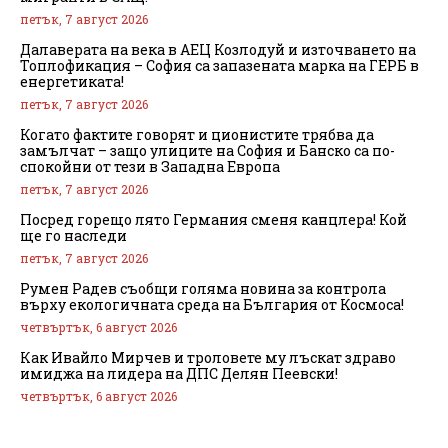
петък, 7 август 2026
Далаверата на века в АЕЦ Козлодуй и източването на
Топлофикация – София са запазената марка на ГЕРБ в
енергетиката!
петък, 7 август 2026
Когато фактите говорят и ционистите трябва да
замълчат – защо улиците на София и Банско са по-
спокойни от тези в Западна Европа
петък, 7 август 2026
Посред горещо лято Германия сменя канцлера! Кой
ще го наследи
петък, 7 август 2026
Румен Радев съобщи голяма новина за контрола
върху екологичната среда на България от Космоса!
четвъртък, 6 август 2026
Как Ивайло Мирчев и троловете му лъскат здраво
имиджа на лидера на ДПС Делян Пеевски!
четвъртък, 6 август 2026