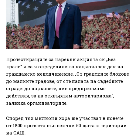
Протестиращите са нарекли акцията си „Без
крале“ и са я определили за национален ден на
гражданско неподчинение. „От градските блокове
до малките градове, от стъпалата на съдебните
сгради до парковете, ние предприемаме
действия, за да отхвърлим авторитаризма“,
заявиха организаторите.
Според тях милиони хора ще участват в повече
от 1800 протеста във всички 50 щата и територии
на САЩ.