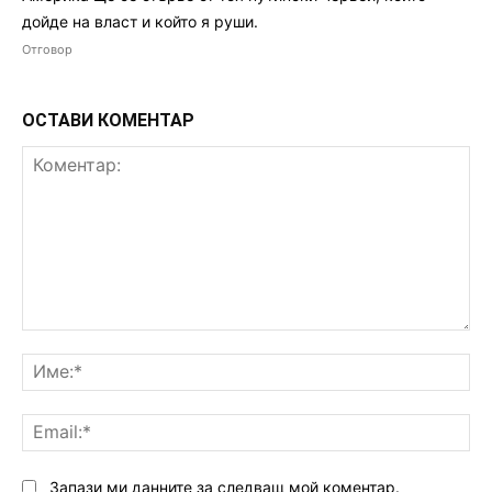
дойде на власт и който я руши.
Отговор
ОСТАВИ КОМЕНТАР
Коментар:
Им
Ema
Запази ми данните за следващ мой коментар.