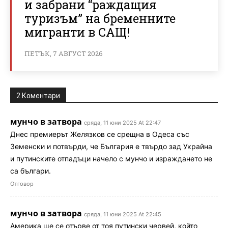
и забрани “раждащия
туризъм” на бременните
мигранти в САЩ!
ПЕТЪК, 7 АВГУСТ 2026
2 Коментари
мунчо в затвора
сряда, 11 юни 2025 At 22:47
Днес премиерът Желязков се срещна в Одеса със
Земенски и потвърди, че България е твърдо зад Украйна
и путинските отпадъци начело с мунчо и израждането не
са българи.
Отговор
мунчо в затвора
сряда, 11 юни 2025 At 22:45
Америка ще се отърве от тоя путински червей, който