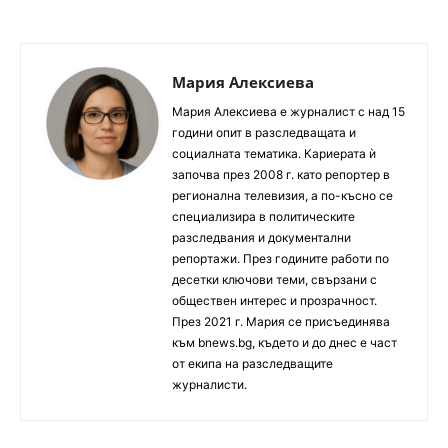
Мария Алексиева
Мария Алексиева е журналист с над 15
години опит в разследващата и
социалната тематика. Кариерата ѝ
започва през 2008 г. като репортер в
регионална телевизия, а по-късно се
специализира в политическите
разследвания и документални
репортажи. През годините работи по
десетки ключови теми, свързани с
обществен интерес и прозрачност.
През 2021 г. Мария се присъединява
към bnews.bg, където и до днес е част
от екипа на разследващите
журналисти.