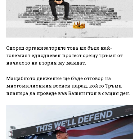
Според организаторите това ще бъде най-
големият еднодневен протест срещу Тръмп от
началото на втория му мандат.
Мащабното движение ще бъде отговор на
многомилионния военен парад, който Тръмп
планира да проведе във Вашингтон в същия ден.