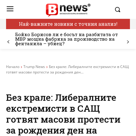
Най-важните новини с точния анализ!
Бойко Борисов ли е босът на разбитата от
МВР мощна фабрика за производство на
фентанила – убиец?
Начало
Trump News
Без крале: Либералните екстремисти в САЩ
готвят масови протести за рождения ден...
Без крале: Либералните
екстремисти в САЩ
готвят масови протести
за рождения ден на