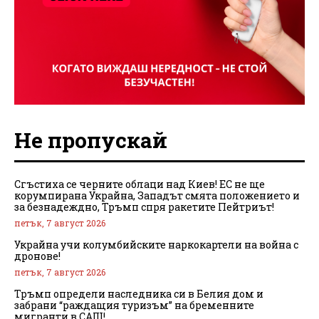
Не пропускай
Сгъстиха се черните облаци над Киев! ЕС не ще
корумпирана Украйна, Западът смята положението и
за безнадеждно, Тръмп спря ракетите Пейтриът!
петък, 7 август 2026
Украйна учи колумбийските наркокартели на война с
дронове!
петък, 7 август 2026
Тръмп определи наследника си в Белия дом и
забрани “раждащия туризъм” на бременните
мигранти в САЩ!