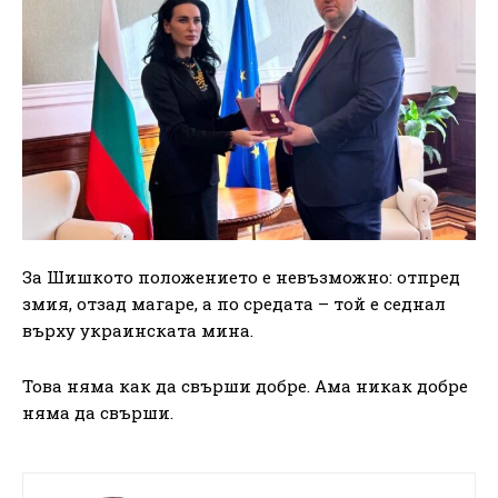
За Шишкото положението е невъзможно: отпред
змия, отзад магаре, а по средата – той е седнал
върху украинската мина.
Това няма как да свърши добре. Ама никак добре
няма да свърши.