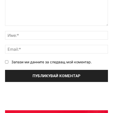
Коментар:
Им
Ema
Запази ми данните за следващ мой коментар.