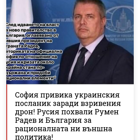
София привика украинския
посланик заради взривения
дрон! Русия похвали Румен
Радев и България за
рационалната ни външна
политика!