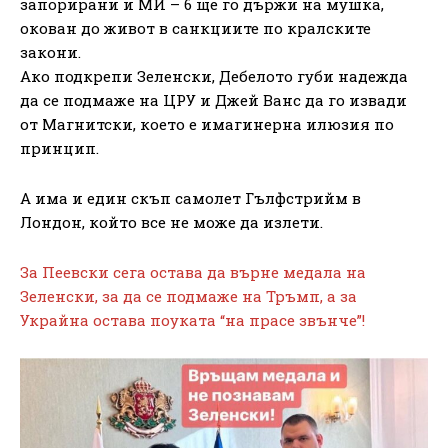
запорирани и МИ – 6 ще го държи на мушка,
окован до живот в санкциите по кралските
закони.
Ако подкрепи Зеленски, Дебелото губи надежда
да се подмаже на ЦРУ и Джей Ванс да го извади
от Магнитски, което е имагинерна илюзия по
принцип.
А има и един скъп самолет Гълфстрийм в
Лондон, който все не може да излети.
За Пеевски сега остава да върне медала на
Зеленски, за да се подмаже на Тръмп, а за
Украйна остава поуката “на прасе звънче”!