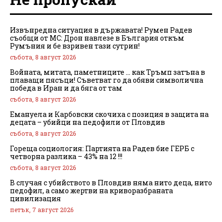
Извънредна ситуация в държавата! Румен Радев
съобщи от МС: Дрон навлезе в България откъм
Румъния и бе взривен тази сутрин!
събота, 8 август 2026
Войната, митата, паметниците … как Тръмп затъна в
плаващи пясъци! Съветват го да обяви символична
победа в Иран и да бяга от там
събота, 8 август 2026
Емануела и Карбовски скочиха с позиция в защита на
децата – убийци на педофили от Пловдив
събота, 8 август 2026
Гореща социология: Партията на Радев бие ГЕРБ с
четворна разлика – 43% на 12 !!!
събота, 8 август 2026
В случая с убийството в Пловдив няма нито деца, нито
педофил, а само жертви на криворазбраната
цивилизация
петък, 7 август 2026