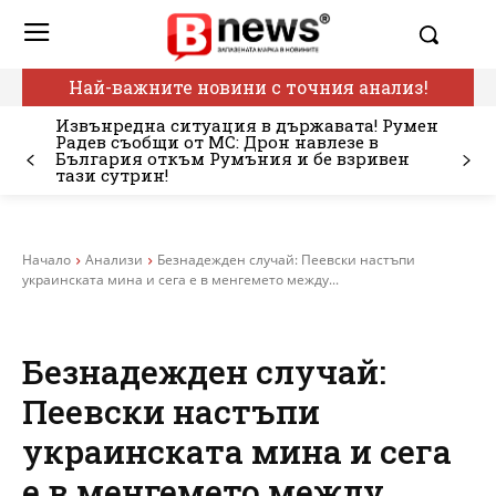
Най-важните новини с точния анализ!
Извънредна ситуация в държавата! Румен
Радев съобщи от МС: Дрон навлезе в
България откъм Румъния и бе взривен
тази сутрин!
Начало
Анализи
Безнадежден случай: Пеевски настъпи
украинската мина и сега е в менгемето между...
Безнадежден случай:
Пеевски настъпи
украинската мина и сега
е в менгемето между