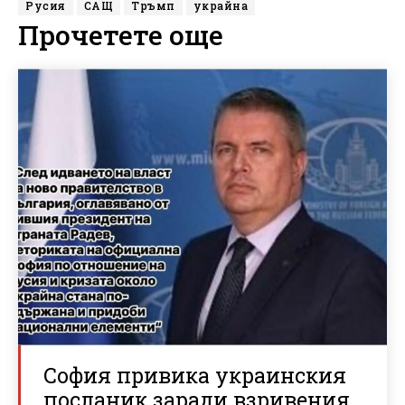
Русия
САЩ
Тръмп
украйна
Прочетете още
София привика украинския
посланик заради взривения