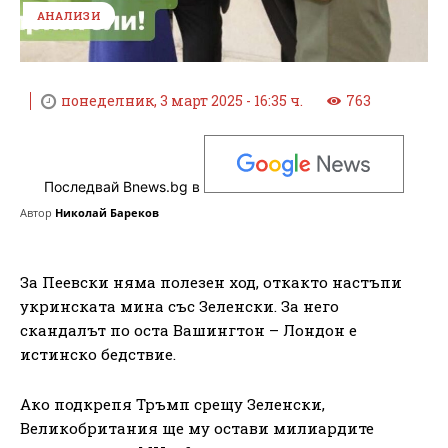
АНАЛИЗИ
понеделник, 3 март 2025 - 16:35 ч.
763
Последвай Bnews.bg в
Автор
Николай Бареков
За Пеевски няма полезен ход, откакто настъпи
укринската мина със Зеленски. За него
скандалът по оста Вашингтон – Лондон е
истинско бедствие.
Ако подкрепя Тръмп срещу Зеленски,
Великобритания ще му остави милиардите