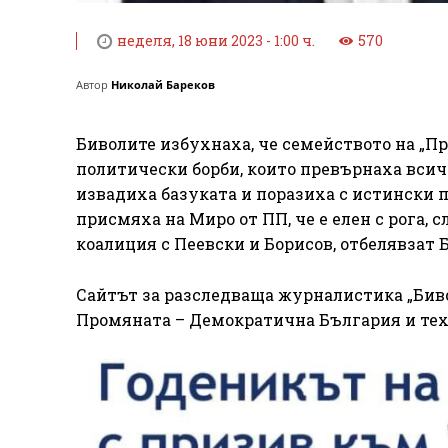
неделя, 18 юни 2023 - 1:00 ч.
570
Автор
Николай Бареков
Биволите избухнаха, че семейството на „П
политически борби, които превърнаха всич
извадиха базуката и поразиха с истински п
присмяха на Миро от ПП, че е елен с рога, 
коалиция с Пеевски и Борисов, отбелявзат 
Сайтът за разследваща журналистика „Бив
Промяната – Демократична България и тех