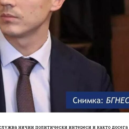
бслужва ничии политически интереси и както досега