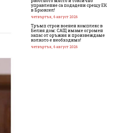
работното място и токсично
управление са подадени срещу ЕК
в Брюксел!
четвъртък, 6 август 2026
Тръмп строи военен комплекс в
Белия дом: САЩ имаме огромен
запас от оръжия и произвеждаме
колкото е необходимо!
четвъртък, 6 август 2026