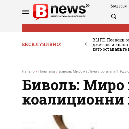
България
BLIFE: Пеевски о
ЕКСКЛУЗИВНО:
джетове и хван
като останалите
Начало
Политика
Биволь: Миро на Лена с рогата и ПП-ДБ 
Биволь: Миро 
коалиционни 