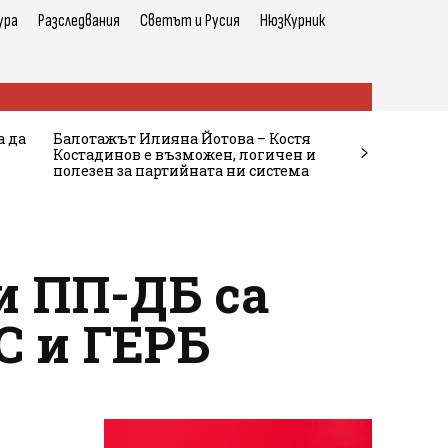
ура
Разследвания
Светът и Русия
НюзКурник
а да
Балотажът Илияна Йотова – Костя
Костадинов е възможен, логичен и
полезен за партийната ни система
и ПП-ДБ са
С и ГЕРБ