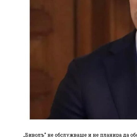
„Биволъ” не обслужваше и не планира да о