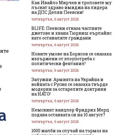
Как Ивайло Мирчев и троловете му
лъскат здраво имиджа на лидера
на ДПС Делян Пеевски!
четвъртък, 6 август 2026
BLIFE: Пеевски отказа частните
джетове и хвана Тюркиш еърлайнс
като останалите граждани
четвъртък, 6 август 2026
лите
Новите умове на Борисов се оказаха
изпържени от злоупотреба с
политически фентанил!
в
четвъртък, 6 август 2026
Залужни: Армията на Украйна и
войната с Русия се оказаха твърде
е
модерни за остарелите доктрини
на НАТО!
четвъртък, 6 август 2026
Немският канцлер Фридрих Мерц
подава оставката си на 10 август?
четвъртък, 6 август 2026
1000 жалби за случай на тормоз на