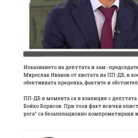
Изказването на депутата и зам.-председат
Мирослав Иванов от квотата на ПП-ДБ, в ко
обективната преценка, фактите и обстоятел
ПП-ДБ в момента са в коалиция с депутата
Бойко Борисов. При този факт всички епис
рога“ са безапелационно компрометирани и