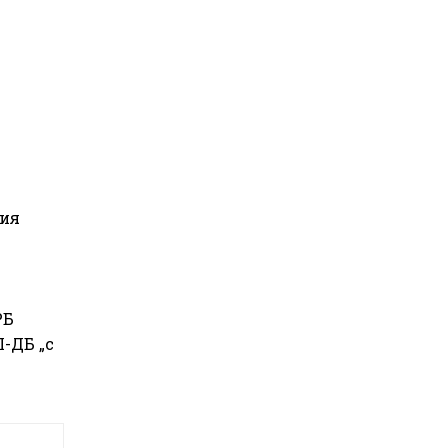
рия
РБ
-ДБ „с