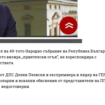
ел на 49-тото Народно събрание на Република Бълга
ето визира „приятелски огън”, не кореспондира с
ствата.
 от ДПС Делян Пеевски и експремиера и лидер на ГЕ
толарни и вокални обяснения от представители на ПП
 недостоверни.