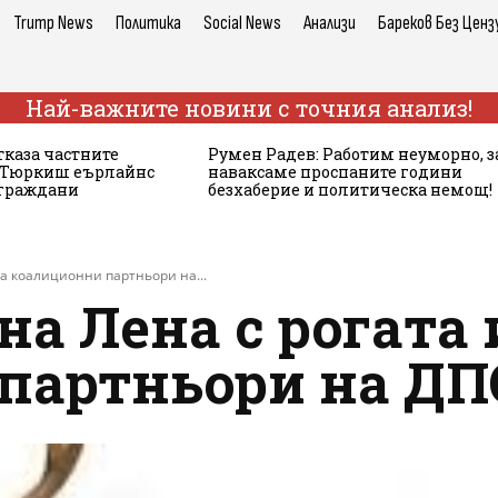
Trump News
Политика
Social News
Анализи
Бареков Без Ценз
Най-важните новини с точния анализ!
тказа частните
Румен Радев: Работим неуморно, з
а Тюркиш еърлайнс
наваксаме проспаните години
 граждани
безхаберие и политическа немощ!
са коалиционни партньори на...
на Лена с рогата 
партньори на ДП