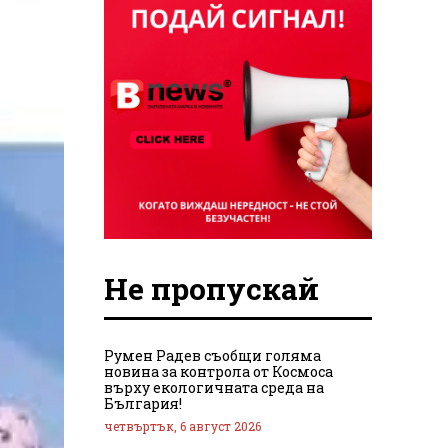
Не пропускай
Румен Радев съобщи голяма
новина за контрола от Космоса
върху екологичната среда на
България!
четвъртък, 6 август 2026