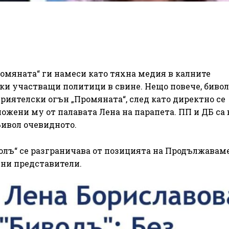
ромяната“ ги намеси като тяхна медия в калните
ки участващи политици в свине. Нещо повече, биво
риятелски огън „Промяната“, след като директно се
сложени му от палавата Лена на парапета. ПП и ДБ са 
Бивол очевидното.
олъ“ се разграничава от позицията на Продължавам
ни представители.