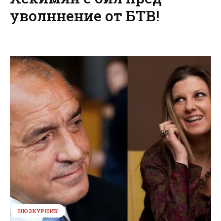
уволннение от БТВ!
НЮЗКУРНИК