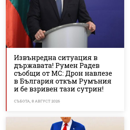
Извънредна ситуация в
държавата! Румен Радев
съобщи от МС: Дрон навлезе
в България откъм Румъния
и бе взривен тази сутрин!
СЪБОТА, 8 АВГУСТ 2026