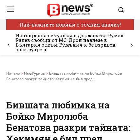
Най-важните новини с точния анализ!
Извънредна ситуация в държавата! Румен
Радев съобщи от МС: Дрон навлезе в
България откъм Румъния и бе взривен
тази сутрин!
Начало
НюзКурник
Бившата любимка на Бойко Миролюба
Бенатова разкри тайната: Хекимян е бил пред...
Бившата любимка на
Бойко Миролюба
Бенатова разкри тайната:
Хекимян е бил пред