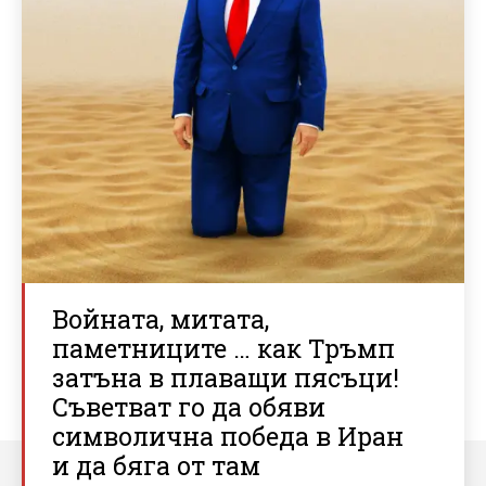
Войната, митата,
паметниците … как Тръмп
затъна в плаващи пясъци!
Съветват го да обяви
символична победа в Иран
и да бяга от там