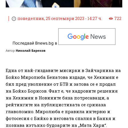
понеделник, 25 септември 2023 - 14:27 ч.
722
Последвай Bnews.bg в
Автор
Николай Бареков
Една от най-гиздавите мисирки в Зайчарника на
Бойко Миролюба Бенатова издаде, че Хекимян е
бил пред уволнение от БТВ и затова се е продал
на Бойко Борисов. Факт е, че кадровите решения
на Хекимян в Новините бяха потресаващи, а
рейтингите на публицистиката се сринаха
главоломно. Миролюба е правила интервю и
фотосесия с Бийко в неговата спалня в Банкя и
познава изтънко будоарите на „Мата Хари“.