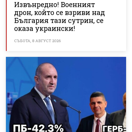
Извънредно! Военният
дрон, който се взриви над
България тази сутрин, се
оказа украински!
СЪБОТА, 8 АВГУСТ 2026