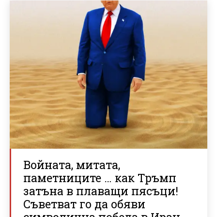
Войната, митата,
паметниците … как Тръмп
затъна в плаващи пясъци!
Съветват го да обяви
символична победа в Иран