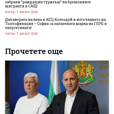
забрани “раждащия туризъм” на бременните
мигранти в САЩ!
петък, 7 август 2026
Далаверата на века в АЕЦ Козлодуй и източването на
Топлофикация – София са запазената марка на ГЕРБ в
енергетиката!
петък, 7 август 2026
Прочетете още