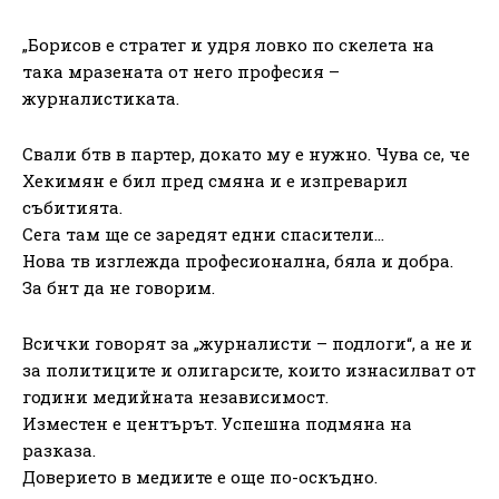
„Борисов е стратег и удря ловко по скелета на
така мразената от него професия –
журналистиката.
Свали бтв в партер, докато му е нужно. Чува се, че
Хекимян е бил пред смяна и е изпреварил
събитията.
Сега там ще се заредят едни спасители…
Нова тв изглежда професионална, бяла и добра.
За бнт да не говорим.
Всички говорят за „журналисти – подлоги“, а не и
за политиците и олигарсите, които изнасилват от
години медийната независимост.
Изместен е центърът. Успешна подмяна на
разказа.
Доверието в медиите е още по-оскъдно.