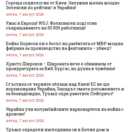
Гореща социология от Киев: Залужни мачка мощно
Зеленски по рейтинг в Украйна!
петък, 7 август 2026
Ужас в Европа! WSJ: Фолксваген подготвя
съкращаването на 50 000 работници!
петък, 7 август 2026
Бойко Борисов ли е босът на разбитата от МВР мощна
фабрика за производство на фентанила – убиец?
петък, 7 август 2026
Христо Широков – Широката вече е обвиняем от
прокуратурата за ВиК Бургас, но духна в чужбина!
петък, 7 август 2026
Сгъстиха се черните облаци над Киев! ЕС не ще
корумпирана Украйна, Западът смята положението и
за безнадеждно, Тръмп спря ракетите Пейтриът!
петък, 7 август 2026
Украйна учи колумбийските наркокартели на война с
дронове!
петък, 7 август 2026
Тръмп определи наследника си в Белия дом и