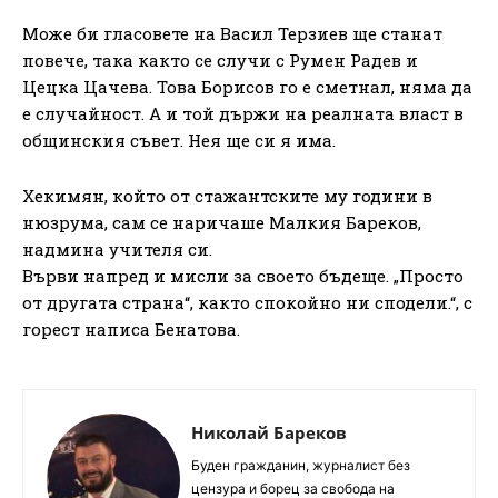
Може би гласовете на Васил Терзиев ще станат
повече, така както се случи с Румен Радев и
Цецка Цачева. Това Борисов го е сметнал, няма да
е случайност. А и той държи на реалната власт в
общинския съвет. Нея ще си я има.
Хекимян, който от стажантските му години в
нюзрума, сам се наричаше Малкия Бареков,
надмина учителя си.
Върви напред и мисли за своето бъдеще. „Просто
от другата страна“, както спокойно ни сподели.“, с
горест написа Бенатова.
Николай Бареков
Буден гражданин, журналист без
цензура и борец за свобода на