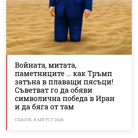
Войната, митата,
паметниците … как Тръмп
затъна в плаващи пясъци!
Съветват го да обяви
символична победа в Иран
и да бяга от там
СЪБОТА, 8 АВГУСТ 2026