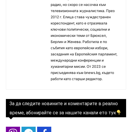
радио, но скоро се насочва към
телевизионната журналистика. През
2012 г. Елица става чуждестранен
кореспондент, като е отразявала
ключови политически, социални и
икономически теми от Брюксел,
Берлин и Женева. Работила е по
събития като европейски избори,
заседания на Европейския парламент,
международни конференции и
хуманитарни мисии. От 2023 се
присъединява към bnews.bg, където
работи като старши редактор.
За да следите новините и коментарите в реално
време, абонирайте се за нашите канали ето тук