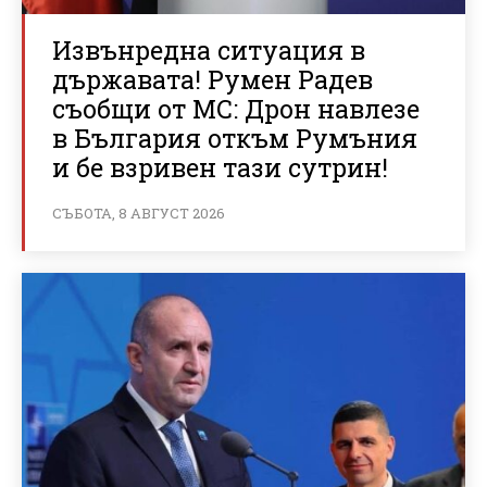
Извънредна ситуация в
държавата! Румен Радев
съобщи от МС: Дрон навлезе
в България откъм Румъния
и бе взривен тази сутрин!
СЪБОТА, 8 АВГУСТ 2026