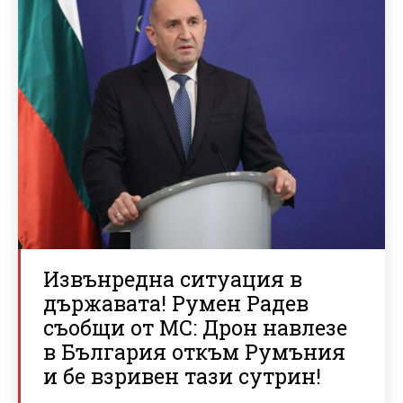
Извънредна ситуация в
държавата! Румен Радев
съобщи от МС: Дрон навлезе
в България откъм Румъния
и бе взривен тази сутрин!