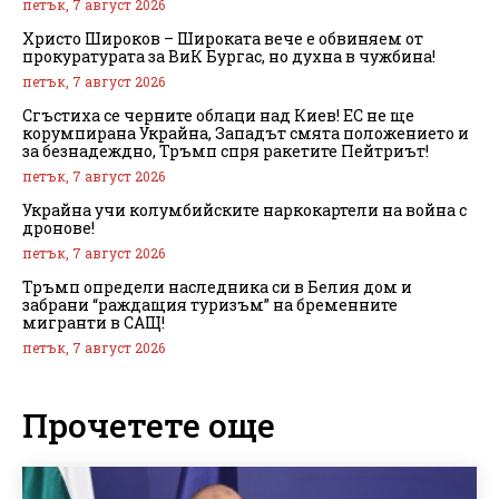
петък, 7 август 2026
Христо Широков – Широката вече е обвиняем от
прокуратурата за ВиК Бургас, но духна в чужбина!
петък, 7 август 2026
Сгъстиха се черните облаци над Киев! ЕС не ще
корумпирана Украйна, Западът смята положението и
за безнадеждно, Тръмп спря ракетите Пейтриът!
петък, 7 август 2026
Украйна учи колумбийските наркокартели на война с
дронове!
петък, 7 август 2026
Тръмп определи наследника си в Белия дом и
забрани “раждащия туризъм” на бременните
мигранти в САЩ!
петък, 7 август 2026
Прочетете още