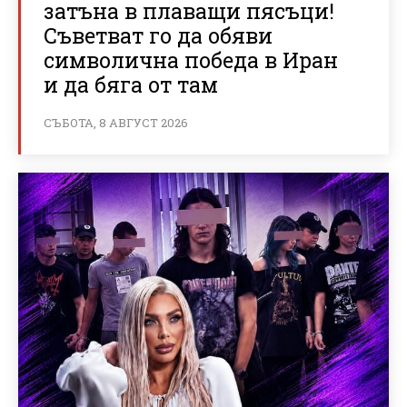
затъна в плаващи пясъци!
Съветват го да обяви
символична победа в Иран
и да бяга от там
СЪБОТА, 8 АВГУСТ 2026