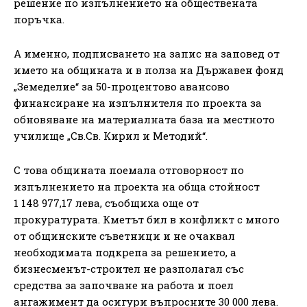
решение по изпълнението на обществената
поръчка.
А именно, подписването на запис на заповед от
името на общината и в полза на Държавен фонд
„Земеделие“ за 50-процентово авансово
финансиране на изпълнителя по проекта за
обновяване на материалната база на местното
училище „Св.Св. Кирил и Методий“.
С това общината поемала отговорност по
изпълнението на проекта на обща стойност
1 148 977,17 лева, съобщиха още от
прокуратурата. Кметът бил в конфликт с много
от общинските съветници и не очаквал
необходимата подкрепа за решението, а
бизнесменът-строител не разполагал със
средства за започване на работа и поел
ангажимент да осигури въпросните 30 000 лева.