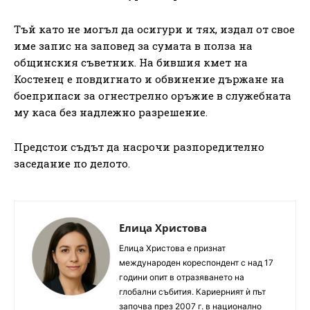
Тъй като не могъл да осигури и тях, издал от свое
име запис на заповед за сумата в полза на
общинския съветник. На бившия кмет на
Костенец е повдигнато и обвинение държане на
боеприпаси за огнестрелно оръжие в служебната
му каса без надлежно разрешение.
Предстои съдът да насрочи разпоредително
заседание по делото.
Елица Христова
Елица Христова е признат
международен кореспондент с над 17
години опит в отразяването на
глобални събития. Кариерният ѝ път
започва през 2007 г. в национално