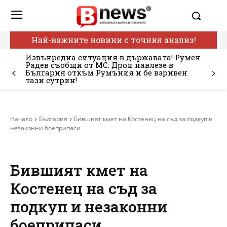
Най-важните новини с точния анализ!
Извънредна ситуация в държавата! Румен
Радев съобщи от МС: Дрон навлезе в
България откъм Румъния и бе взривен
тази сутрин!
Начало
България
Бившият кмет на Костенец на съд за подкуп и
незаконни боеприпаси
Бившият кмет на
Костенец на съд за
подкуп и незаконни
боеприпаси