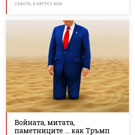
СЪБОТА, 8 АВГУСТ 2026
Войната, митата,
паметниците … как Тръмп