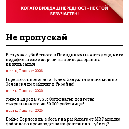
Не пропускай
В случая с убийството в Пловдив няма нито деца, нито
педофил, а само жертви на криворазбраната
цивилизация
петък, 7 август 2026
Гореща социология от Киев: Залужни мачка мощно
Зеленски по рейтинг в Украйна!
петък, 7 август 2026
Ужас в Европа! WSJ: Фолксваген подготвя
съкращаването на 50 000 работници!
петък, 7 август 2026
Бойко Борисов ли е босът на разбитата от МВР мощна
фабрика за производство на фентанила – убиец?