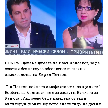
В BNEWS даваме думата на Иван Хрисанов, за да
осветли без цензура абсолютните лъжи и
самохвалства на Кирил Петков.
„Г-н Петков, войната с мафията не е „за кредити“.
Борбата за България не е за заслуги. Битката за
Капитан Андреево беше изведена от екип
антикорупционни юристи, аналитици на данни