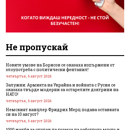
Не пропускай
Новите умове на Борисов се оказаха изпържени от
злоупотреба с политически фентанил!
четвъртък, 6 август 2026
Залужни: Армията на Украйна и войната с Русия се
оказаха твърде модерни за остарелите доктрини на
НАТО!
четвъртък, 6 август 2026
Немският канцлер Фридрих Мерц подава оставката
си на 10 август?
четвъртък, 6 август 2026
1000 жалби за случаи на тормоз на работното място и