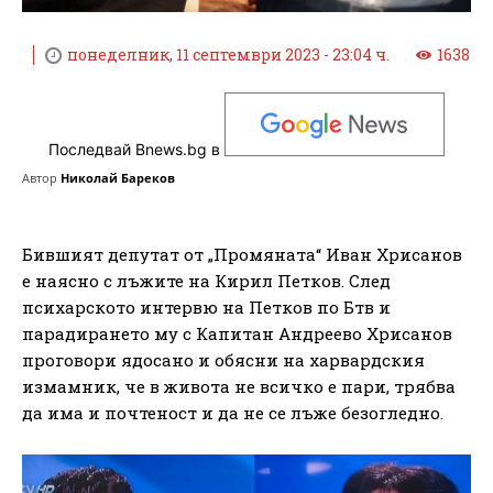
понеделник, 11 септември 2023 - 23:04 ч.
1638
Последвай Bnews.bg в
Автор
Николай Бареков
Бившият депутат от „Промяната“ Иван Хрисанов
е наясно с лъжите на Кирил Петков. След
психарското интервю на Петков по Бтв и
парадирането му с Капитан Андреево Хрисанов
проговори ядосано и обясни на харвардския
измамник, че в живота не всичко е пари, трябва
да има и почтеност и да не се лъже безогледно.