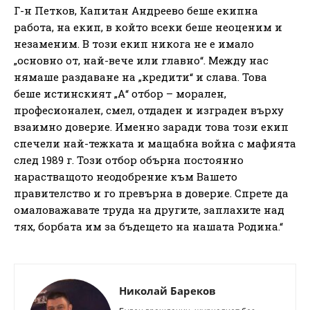
Г-н Петков, Капитан Андреево беше екипна
работа, на екип, в който всеки беше неоценим и
незаменим. В този екип никога не е имало
„основно от, най-вече или главно“. Между нас
нямаше раздаване на „кредити“ и слава. Това
беше истинският „А“ отбор – морален,
професионален, смел, отдаден и изграден върху
взаимно доверие. Именно заради това този екип
спечели най-тежката и мащабна война с мафията
след 1989 г. Този отбор обърна постоянно
нарастващото неодобрение към Вашето
правителство и го превърна в доверие. Спрете да
омаловажавате труда на другите, заплахите над
тях, борбата им за бъдещето на нашата Родина.“
Николай Бареков