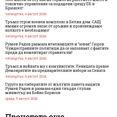
токсично управление са подадени срещу ЕК в
Брюксел!
четвъртък, 6 август 2026
Тръмп строи военен комплекс в Белия дом: САЩ
имаме огромен запас от оръжия и произвеждаме
колкото е необходимо!
четвъртък, 6 август 2026
Румен Радев размаза италианците и “юнак” Гюров:
Чуждестранните политици да се запознаят с фактите
преди да коментират страната ни!
четвъртък, 6 август 2026
Тръмп и войната му с комунистите: Левицата превзе
Демократите на предварителните избори за Сената
четвъртък, 6 август 2026
Гуруто на либералите от жълтите павета защити
Румен Радев и размаза един твърде глупав
министър на Бойко Борисов
сряда, 5 август 2026
Прочетете още