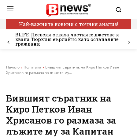
Най-важните новини с точния анализ!
BLIFE: Пеевски отказа частните джетове и
хвана Тюркиш еърлайнс като останалите
граждани
Начало
Политика
Бившият съратник на Киро Петков Иван
Хрисанов го размаза за лъжите му...
Бившият съратник на
Киро Петков Иван
Хрисанов го размаза за
лъжите му за Капитан