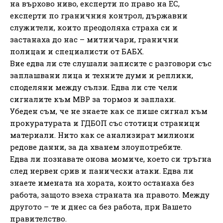
на върхово ниво, експерти по право на ЕС,
експерти по граничния контрол, държавни
служители, които преодоляха страха си и
застанаха до нас – митничари, гранични
полицаи и специалисти от БАБХ.
Вие едва ли сте слушали записите с разговори със
заплашвани лица и техните думи и реплики,
споделяни между сълзи. Едва ли сте чели
сигналите към МВР за тормоз и заплахи.
Убеден съм, че не знаете как се пише сигнал към
прокуратурата и ГДБОП със стотици страници
материали. Нито как се анализират милиони
редове данни, за да хванем злоупотребите.
Едва ли познавате онова момиче, което си тръгна
след нервен срив и панически атаки. Едва ли
знаете имената на хората, които останаха без
работа, защото взеха страната на правото. Между
другото – те и днес са без работа, при Вашето
правителство.