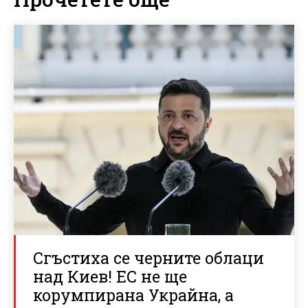
Сгъстиха се черните облаци
над Киев! ЕС не ще
корумпирана Украйна, а