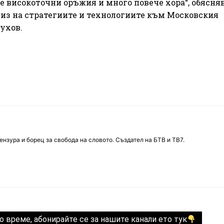
 високоточни оръжия и много повече хора“, обясняв
лиз на стратегиите и технологиите към Московския
ухов.
нзура и борец за свобода на словото. Създател на БТВ и ТВ7.
о време, абонирайте се за нашите канали ето тук