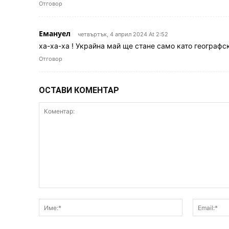
Отговор
Емануел
четвъртък, 4 април 2024 At 2:52
ха-ха-ха ! Украйна май ще стане само като географс
Отговор
ОСТАВИ КОМЕНТАР
Коментар:
Име:*