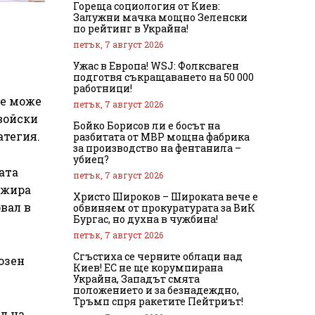
Гореща социология от Киев:
Залужни мачка мощно Зеленски
по рейтинг в Украйна!
петък, 7 август 2026
Ужас в Европа! WSJ: Фолксваген
подготвя съкращаването на 50 000
работници!
че може
петък, 7 август 2026
войски
Бойко Борисов ли е босът на
атегия.
разбитата от МВР мощна фабрика
за производство на фентанила –
убиец?
ата
петък, 7 август 2026
ажира
Христо Широков – Широката вече е
вал в
обвиняем от прокуратурата за ВиК
Бургас, но духна в чужбина!
петък, 7 август 2026
Сгъстиха се черните облаци над
озен
Киев! ЕС не ще корумпирана
Украйна, Западът смята
положението и за безнадеждно,
Тръмп спря ракетите Пейтриът!
л на