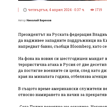
четвъртък, 4 април 2024 - 0:37 ч.
1719
Автор
Николай Бареков
Президентът на Руската федерация Владими
да надживее западните поддръжници на Кие
напредват бавно, съобщи Bloomberg, като с
На фона на новия си шестгодишен мандат н
терористична атака в Русия от две десетил
да постигне военните си цели, след като 
края на миналата година, отбелязва агенци
В същото време американски служители не 
относно намирането на начин за прекратява
„Сега Путин вероятно ще ескалира. Неговат