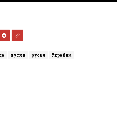
да
путин
русия
Украйна