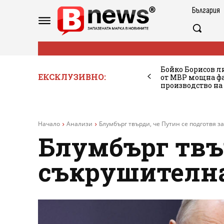
България
Бойко Борисов ли
ЕКСКЛУЗИВНО:
от МВР мощна фа
производство на
Начало
Анализи
Блумбърг твърди, че Путин се подготвя 
Блумбърг твър
съкрушителна