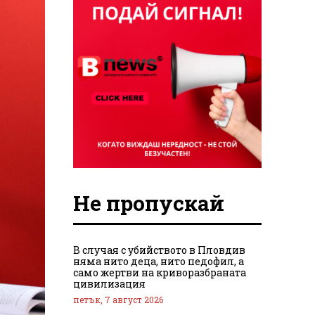
Не пропускай
В случая с убийството в Пловдив
няма нито деца, нито педофил, а
само жертви на криворазбраната
цивилизация
петък, 7 август 2026