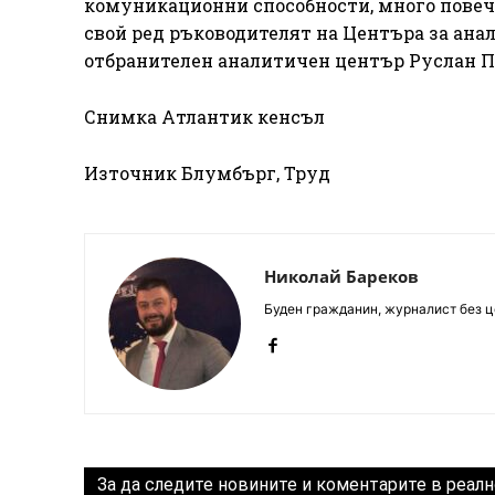
комуникационни способности, много повече
свой ред ръководителят на Центъра за ана
отбранителен аналитичен център Руслан П
Снимка Атлантик кенсъл
Източник Блумбърг, Труд
Николай Бареков
Буден гражданин, журналист без це
За да следите новините и коментарите в реалн