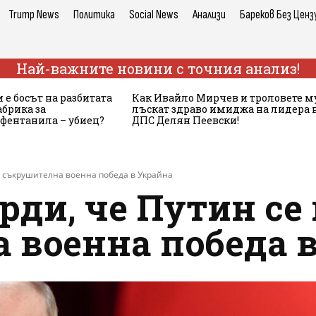
Trump News
Политика
Social News
Анализи
Бареков Без Ценз
Най-важните новини с точния анализ!
 е босът на разбитата
Как Ивайло Мирчев и троловете м
брика за
лъскат здраво имиджа на лидера 
 фентанила – убиец?
ДПС Делян Пеевски!
за съкрушителна военна победа в Украйна
ди, че Путин се 
 военна победа 