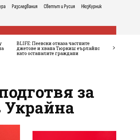
ура
Разследвания
Светът и Русия
НюзКурник
у
BLIFE: Пеевски отказа частните
на
джетове и хвана Тюркиш еърлайнс
като останалите граждани
подготвя за
в Украйна