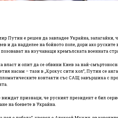
р Путин е решен да завладее Украйна, залагайки, 
в и да надделее на бойното поле, дори ако руските 
е позовават на изучаващи кремълската военната стр
а власт и опит да се обвини Киев за най-смъртоносн
етия насам – тази в „Крокус сити хол“, Путин се анг
дипломатическите контакти със САЩ завършиха с про
ята.
виждат признаци, че руският президент е бил сери
не на боевете в Украйна.
а цел е победа“, уверен е Алексей Мухин, ръководите