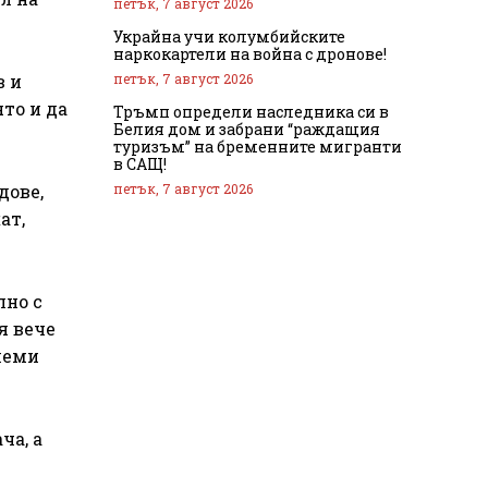
петък, 7 август 2026
Украйна учи колумбийските
наркокартели на война с дронове!
петък, 7 август 2026
в и
то и да
Тръмп определи наследника си в
Белия дом и забрани “раждащия
туризъм” на бременните мигранти
в САЩ!
петък, 7 август 2026
дове,
ат,
лно с
я вече
олеми
ча, а