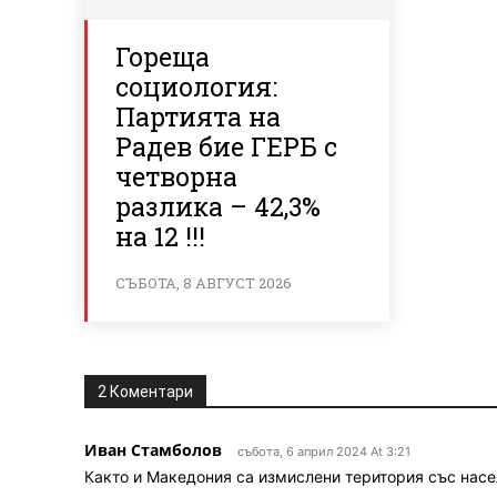
Гореща
социология:
Партията на
Радев бие ГЕРБ с
четворна
разлика – 42,3%
на 12 !!!
СЪБОТА, 8 АВГУСТ 2026
2 Коментари
Иван Стамболов
събота, 6 април 2024 At 3:21
Както и Македония са измислени територия със нас