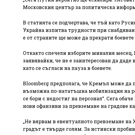
Московския център за политическа инфор
В статията се подчертава, че тъй като Рус
Украйна изпитва трудности при снабдяванет
е от страните ще може да прекрати боевете 
Откакто спечели изборите миналия месец, 
заявявайки, че не е заинтересован да даде
като се съгласи на пауза в боевете.
Bloomberg предполага, че Кремъл може да п
възможна по-нататъшна мобилизация на ре
се бори с недостиг на персонал“. Сега оба
нови офанзиви за превземане на градове ка
„Не вярвам в евентуалното превземане на Х
градът е твърде голям. За истински пробив