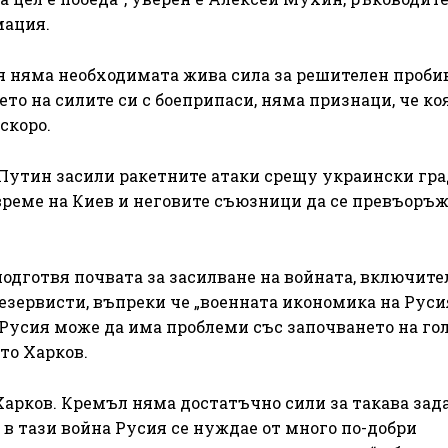
мация.
ия няма необходимата жива сила за решителен проби
о на силите си с боеприпаси, няма признаци, че коя
скоро.
Путин засили ракетните атаки срещу украински гра
 време на Киев и неговите съюзници да се превъоръж
одготвя почвата за засилване на войната, включите
зервисти, въпреки че „военната икономика на Руси
че Русия може да има проблеми със започването на г
то Харков.
арков. Кремъл няма достатъчно сили за такава зада
 в тази война Русия се нуждае от много по-добри