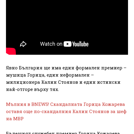
Явно България ще има един формален премиер –
мушица Горица, един неформален –
милиционера Калин Стоянов и един истински
най-отгоре върху тях.
Мълния в BNEWS! Скандалната Горица Кожарева
оставя още по-скандалния Калин Стоянов за шеф
на МВР
Бъдещият служебен премиер Горица Кожарева