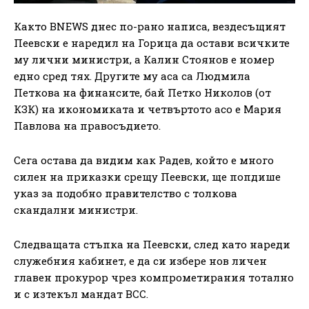
Както BNEWS днес по-рано написа, вездесъщият
Пеевски е наредил на Горица да остави всичките
му лични министри, а Калин Стоянов е номер
едно сред тях. Другите му аса са Людмила
Петкова на финансите, бай Петко Николов (от
КЗК) на икономиката и четвъртото асо е Мария
Павлова на правосъдието.
Сега остава да видим как Радев, който е много
силен на приказки срещу Пеевски, ще попдише
указ за подобно правителство с толкова
скандални министри.
Следващата стъпка на Пеевски, след като нареди
служебния кабинет, е да си избере нов личен
главен прокурор чрез компрометирания тотално
и с изтекъл мандат ВСС.