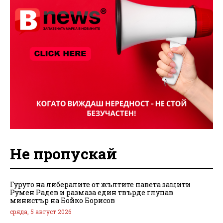
Не пропускай
Гуруто на либералите от жълтите павета защити
Румен Радев и размаза един твърде глупав
министър на Бойко Борисов
сряда, 5 август 2026