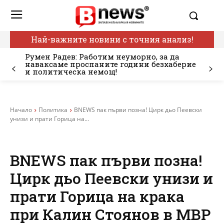
Най-важните новини с точния анализ!
Румен Радев: Работим неуморно, за да
наваксаме проспаните години безхаберие
и политическа немощ!
Начало
Политика
BNEWS пак първи позна! Цирк дьо Пеевски
унизи и прати Горица на...
BNEWS пак първи позна!
Цирк дьо Пеевски унизи и
прати Горица на крака
при Калин Стоянов в МВР