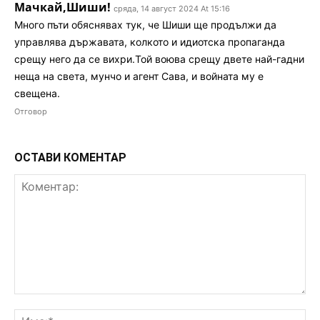
Мачкай,Шиши!
сряда, 14 август 2024 At 15:16
Много пъти обяснявах тук, че Шиши ще продължи да
управлява държавата, колкото и идиотска пропаганда
срещу него да се вихри.Той воюва срещу двете най-гадни
неща на света, мунчо и агент Сава, и войната му е
свещена.
Отговор
ОСТАВИ КОМЕНТАР
Коментар:
Им