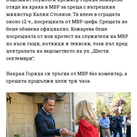
отиде на крака в МВР за среща с вътрешния
министър Калин Стоянов. Тя влезе в сградата
около 12 ч., посрещната от МВР-шефа. Срещата не
беше обявена официално. Кожарева беше
посрещната от нов протест на служители на МВР
по къси гащи, потници и тениски, този път пред
централата на ведомството на ул. „Шести
септември“.
Накрая Горица си тръгна от МВР без коментар, а
срещата продължи цели три часа.