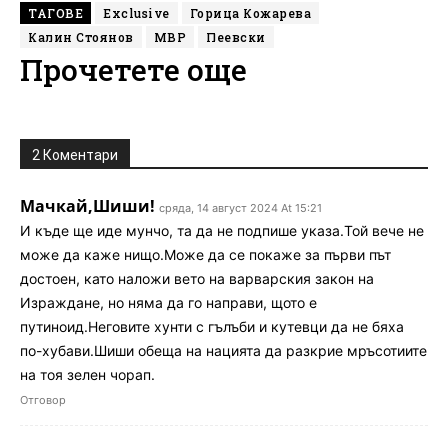
ТАГОВЕ
Exclusive
Горица Кожарева
Калин Стоянов
МВР
Пеевски
Прочетете още
2 Коментари
Мачкай,Шиши!
сряда, 14 август 2024 At 15:21
И къде ще иде мунчо, та да не подпише указа.Той вече не
може да каже нищо.Може да се покаже за първи път
достоен, като наложи вето на варварския закон на
Израждане, но няма да го направи, щото е
путиноид.Неговите хунти с гълъби и кутевци да не бяха
по-хубави.Шиши обеща на нацията да разкрие мръсотиите
на тоя зелен чорап.
Отговор