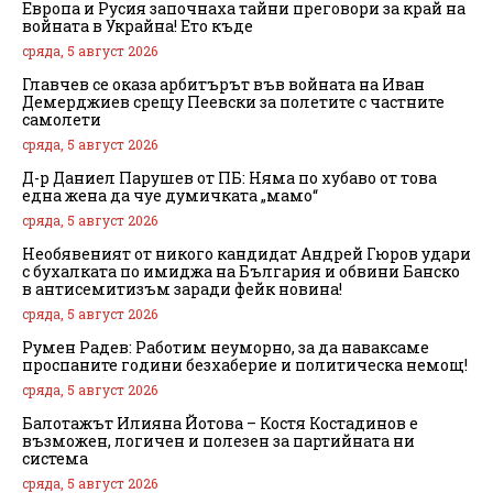
Европа и Русия започнаха тайни преговори за край на
войната в Украйна! Ето къде
сряда, 5 август 2026
Главчев се оказа арбитърът във войната на Иван
Демерджиев срещу Пеевски за полетите с частните
самолети
сряда, 5 август 2026
Д-р Даниел Парушев от ПБ: Няма по хубаво от това
една жена да чуе думичката „мамо“
сряда, 5 август 2026
Необявеният от никого кандидат Андрей Гюров удари
с бухалката по имиджа на България и обвини Банско
в антисемитизъм заради фейк новина!
сряда, 5 август 2026
Румен Радев: Работим неуморно, за да наваксаме
проспаните години безхаберие и политическа немощ!
сряда, 5 август 2026
Балотажът Илияна Йотова – Костя Костадинов е
възможен, логичен и полезен за партийната ни
система
сряда, 5 август 2026