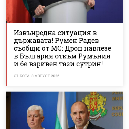
Извънредна ситуация в
държавата! Румен Радев
съобщи от МС: Дрон навлезе
в България откъм Румъния
и бе взривен тази сутрин!
СЪБОТА, 8 АВГУСТ 2026