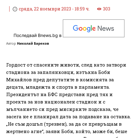
сряда, 22 ноември 2023 - 18:59 ч.
303
Последвай Bnews.bg в
Автор
Николай Бареков
Гордост от спасените животи, след като затвори
стадиона за запалянковци, изтъкна Боби
Михайлов пред депутатите в комисията за
децата, младежта и спорта в парламента.
Президентът на БФС представи пред тях и
проекта за нов национален стадион и с
мълчанието си пред мисирките подсказа, че
засега не е планирал дата за подаване на оставка.
„Не съм дошъл (трезвен), за да се превръщам в
жертвено агне“, заяви Боби, който, може би, беше