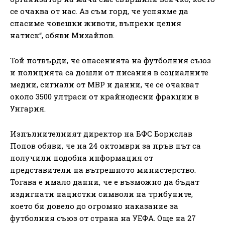
се очаква от нас. Аз съм горд, че успяхме да
спасиме човешки животи, въпреки целия
натиск“, обяви Михайлов.
Той потвърди, че опасенията на футболния съюз
и полицията са дошли от писания в социалните
медии, сигнали от МВР и данни, че се очакват
около 3500 ултраси от крайнодесни фракции в
Унгария.
Изпълнителният директор на БФС Борислав
Попов обяви, че на 24 октомври за пръв път са
получили подобна информация от
представители на вътрешното министерство.
Тогава е имало данни, че е възможно да бъдат
издигнати нацистки символи на трибуните,
което би довело до огромно наказание за
футболния съюз от страна на УЕФА. Още на 27