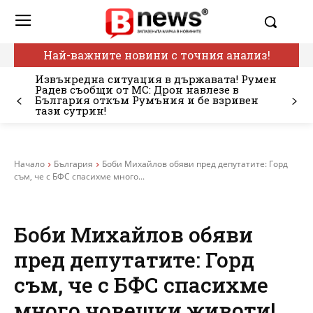
Най-важните новини с точния анализ!
Извънредна ситуация в държавата! Румен
Радев съобщи от МС: Дрон навлезе в
България откъм Румъния и бе взривен
тази сутрин!
Начало
България
Боби Михайлов обяви пред депутатите: Горд
съм, че с БФС спасихме много...
Боби Михайлов обяви
пред депутатите: Горд
съм, че с БФС спасихме
много човешки животи!