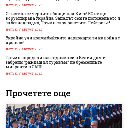
петък, 7 август 2026
Сгъстиха се черните облаци над Киев! ЕС не ще
корумпирана Украйна, Западът смята положението и
за безнадеждно, Тръмп спря ракетите Пейтриът!
петък, 7 август 2026
Украйна учи колумбийските наркокартели на война с
дронове!
петък, 7 август 2026
Тръмп определи наследника си в Белия дом и
забрани “раждащия туризъм” на бременните
мигранти в САЩ!
петък, 7 август 2026
Прочетете още