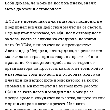
Боби доказа, че може да носи на пиене, значи
може да носи и отговорност.
„БФС не е премествал или затварял стадиони, а е
предприел всички действия мачът да се състои.
Още веднъж посочвам, че БФС носи отговорност
за това, което се случва на стадиона, не извън
него. От УЕФА, включително и президентът
Александър Чеферин, потвърдиха, че решението
мачът да се играе при затворени врати, е било
правилно. Отговорност трябва да се търси от
организатора на протеста, както и от този, който
е разрешил този протест, а и от хората, които са
платили на въпросните провокатори, за които
спомена и министърът на вътрешните работи.
БФС и аз като негов президент не може да се
превръщаме в изкупителна жертва, защото някой
е организирал платен протест. Ние като
организатор на мача сме свършили всичко, което