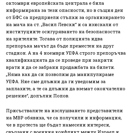
октомври европейската централа е била
информирана за тези опасности, но в същия ден
от БФС са предприели стъпки за организирането
на мача на ст. „Васил Левски“ и са изискали от
институциите осигуряването на безопасността
на зрителите. Тогава от полицията идва
препоръка мачът да бъде преместен на друг
стадион. А на 4 ноември УЕФА строго препоръчва
квалификацията да се проведе при закрити
врати и да се забрани продажбата на билети.
„Няма как да си позволим да манипулираме
УЕФА. Ние сме длъжни да ги уведомим за
заплахите, а те са длъжни да вземат окончателно
решение“, допълни Попов.
Присъствалите на изслушването представители
на МВР обявиха, че са получили и информация,
че в протеста ще бъдат намесени интереси,
свързани с военния конфликт между Израел и