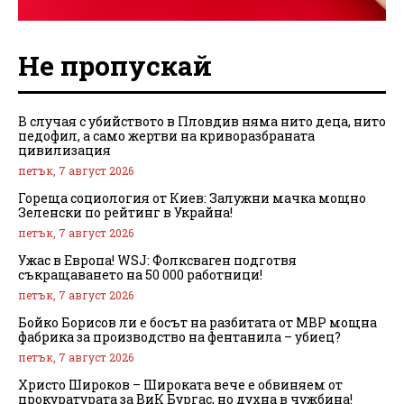
Не пропускай
В случая с убийството в Пловдив няма нито деца, нито
педофил, а само жертви на криворазбраната
цивилизация
петък, 7 август 2026
Гореща социология от Киев: Залужни мачка мощно
Зеленски по рейтинг в Украйна!
петък, 7 август 2026
Ужас в Европа! WSJ: Фолксваген подготвя
съкращаването на 50 000 работници!
петък, 7 август 2026
Бойко Борисов ли е босът на разбитата от МВР мощна
фабрика за производство на фентанила – убиец?
петък, 7 август 2026
Христо Широков – Широката вече е обвиняем от
прокуратурата за ВиК Бургас, но духна в чужбина!