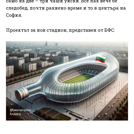
само на две – три чаши уиски. Все пак вече бе
следобед, почти ракиено време и то в центъра на
София.
Проектът за нов стадион, представен от БФС: