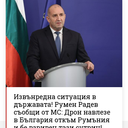
Извънредна ситуация в
държавата! Румен Радев
съобщи от МС: Дрон навлезе
в България откъм Румъния
и бе взривен тази сутрин!