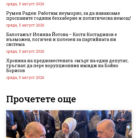
сряда, 5 август 2026
Румен Радев: Работим неуморно, за да наваксаме
проспаните години безхаберие и политическа немощ!
сряда, 5 август 2026
Балотажът Илияна Йотова – Костя Костадинов е
възможен, логичен и полезен за партийната ни
система
сряда, 5 август 2026
Хроника на предизвестената смърт на един депутат,
тръгнал да пере корупционния имидж на Бойко
Борисов
сряда, 5 август 2026
Прочетете още