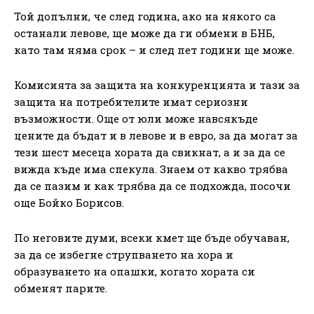
Той допълни, че след година, ако на някого са
останали левове, ще може да ги обмени в БНБ,
като там няма срок – и след пет години ще може.
Комисията за защита на конкуренцията и тази за
защита на потребителите имат сериозни
възможности. Още от юли може навсякъде
цените да бъдат и в левове и в евро, за да могат за
тези шест месеца хората да свикнат, а и за да се
вижда къде има спекула. Знаем от какво трябва
да се пазим и как трябва да се подхожда, посочи
още Бойко Борисов.
По неговите думи, всеки кмет ще бъде обучаван,
за да се избегне струпването на хора и
образуването на опашки, когато хората си
обменят парите.