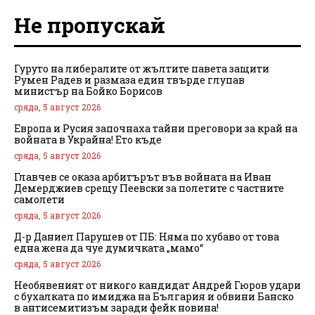
Не пропускай
Гуруто на либералите от жълтите павета защити
Румен Радев и размаза един твърде глупав
министър на Бойко Борисов
сряда, 5 август 2026
Европа и Русия започнаха тайни преговори за край на
войната в Украйна! Ето къде
сряда, 5 август 2026
Главчев се оказа арбитърът във войната на Иван
Демерджиев срещу Пеевски за полетите с частните
самолети
сряда, 5 август 2026
Д-р Даниел Парушев от ПБ: Няма по хубаво от това
една жена да чуе думичката „мамо“
сряда, 5 август 2026
Необявеният от никого кандидат Андрей Гюров удари
с бухалката по имиджа на България и обвини Банско
в антисемитизъм заради фейк новина!