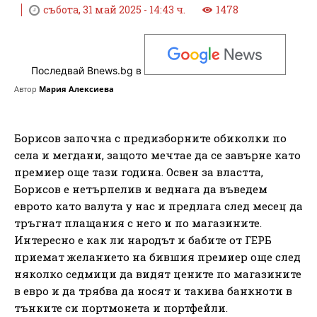
събота, 31 май 2025 - 14:43 ч.
1478
Последвай Bnews.bg в
Автор
Мария Алексиева
Борисов започна с предизборните обиколки по
села и мегдани, защото мечтае да се завърне като
премиер още тази година. Освен за властта,
Борисов е нетърпелив и веднага да въведем
еврото като валута у нас и предлага след месец да
тръгнат плащания с него и по магазините.
Интересно е как ли народът и бабите от ГЕРБ
приемат желанието на бившия премиер още след
няколко седмици да видят цените по магазините
в евро и да трябва да носят и такива банкноти в
тънките си портмонета и портфейли.