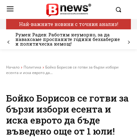
Най-важните новини с точния анализ!
Румен Радев: Работим неуморно, за да
наваксаме проспаните години безхаберие
и политическа немощ!
Начало
Политика
Бойко Борисов се готви за бързи избори
есента и иска еврото да...
Бойко Борисов се готви за
бързи избори есента и
иска еврото да бъде
въведено още от 1 юли!