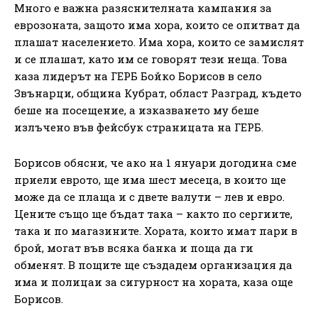
Много е важна разяснителната кампания за
еврозоната, защото има хора, които се опитват да
плашат населението. Има хора, които се замислят
и се плашат, като им се говорят тези неща. Това
каза лидерът на ГЕРБ Бойко Борисов в село
Звънарци, община Кубрат, област Разград, където
беше на посещение, а изказването му беше
излъчено във фейсбук страницата на ГЕРБ.
Борисов обясни, че ако на 1 януари догодина сме
приели еврото, ще има шест месеца, в които ще
може да се плаща и с двете валути – лев и евро.
Цените също ще бъдат така – както по сергиите,
така и по магазините. Хората, които имат пари в
брой, могат във всяка банка и поща да ги
обменят. В пощите ще създадем организация да
има и полицаи за сигурност на хората, каза още
Борисов.