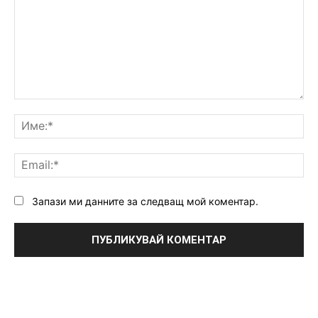
Коментар:
Им
Ema
Запази ми данните за следващ мой коментар.