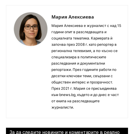
Мария Алексиева
Мария Алексиева е журналист с над 15
години опит в разследващата и
социалната тематика. Кариерата ѝ
започва през 2008 г. като репортер в
регионална телевизия, а по-късно се
специализира в политическите
разследвания и документални
репортажи. През годините работи по
десетки ключови теми, свързани с
обществен интерес и прозрачност.
През 2021 г. Мария се присъединява
към bnews.bg, където и до днес е част
от екипа на разследващите
журналисти.
За да следите новините и коментарите в реално