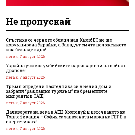
Не пропускай
Сгъстиха се черните облаци над Киев! ЕС не ще
корумпирана Украйна, а Западът смята положението
и за безнадеждно!
петък, 7 август 2026
Украйна учи колумбийските наркокартели на война с
дронове!
петък, 7 август 2026
Тръмп определи наследника си в Белия дом и
забрани “раждащия туризъм” на бременните
мигранти в САЩ!
петък, 7 август 2026
Далаверата на века в АЕЦ Козлодуй и източването на
Топлофикация – София са запазената марка на ГЕРБ в
енергетиката!
петък, 7 август 2026