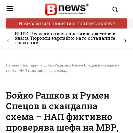
Най-важните новини с точния анализ!
BLIFE: Пеевски отказа частните джетове и
хвана Тюркиш еърлайнс като останалите
граждани
Начало
България
Бойко Рашков и Румен Спецов в скандална
схема - НАП фиктивно проверява...
Бойко Рашков и Румен
Спецов в скандална
схема – НАП фиктивно
проверява шефа на МВР,