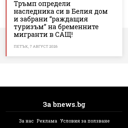
Тръмп определи
наследника си в Белия дом
и забрани “раждащия
туризъм” на бременните
мигранти в САЩ!
ПЕТЪК, 7 АВГУСТ 2026
За bnews.bg
За нас
Реклама
Условия за ползване