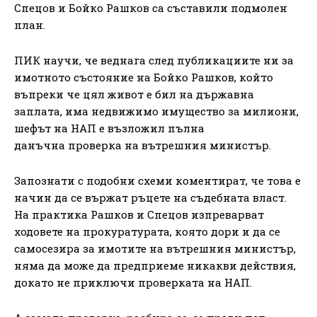
Спецов и Бойко Рашков са съставили подмолен
план.
ПИК научи, че веднага след публикациите ни за
имотното състояние на Бойко Рашков, който
въпреки че цял живот е бил на държавна
заплата, има недвижимо имущество за милиони,
шефът на НАП е възложил пълна
данъчна проверка на вътрешния министър.
Запознати с подобни схеми коментират, че това е
начин да се вържат ръцете на съдебната власт.
На практика Рашков и Спецов изпреварват
ходовете на прокуратурата, която дори и да се
самосезира за имотите на вътрешния министър,
няма да може да предприеме никакви действия,
докато не приключи проверката на НАП.