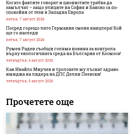
Когато фактите говорят и ционистите трябва да
замълчат – защо улиците на София и Банско са по-
спокойни от тези в Западна Европа
петък, 7 август 2026
Посред горещо лято Германия сменя канцлера! Кой
ще го наследи
петък, 7 август 2026
Румен Радев съобщи голяма новина за контрола
върху екологичната среда на България от Космоса!
четвъртък, 6 август 2026
Как Ивайло Мирчев и троловете му лъскат здраво
имиджа на лидера на ДПС Делян Пеевски!
четвъртък, 6 август 2026
Прочетете още