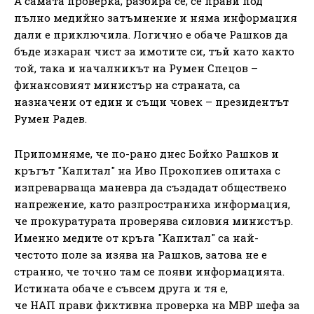
А самата проверка, разбира се, се прави под
пълно медийно затъмнение и няма информация
дали е приключила. Логично е обаче Рашков да
бъде изкаран чист за имотите си, тъй като както
той, така и началникът на Румен Спецов –
финансовият министър на страната, са
назначени от един и същи човек – президентът
Румен Радев.
Припомняме, че по-рано днес Бойко Рашков и
кръгът "Капитал" на Иво Прокопиев опитаха с
изпреварваща маневра да създадат обществено
напрежение, като разпространиха информация,
че прокуратурата проверява силовия министър.
Именно медите от кръга "Капитал" са най-
честото поле за изява на Рашков, затова не е
странно, че точно там се появи информацията.
Истината обаче е съвсем друга и тя е,
че НАП прави фиктивна проверка на МВР шефа за