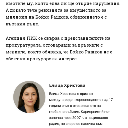
имотите му, която едва ли ще открие нарушения.
А докато тече ревизията за имуществото за
милиони на Бойко Рашков, обвинението е с
вързани ръце.
Агенция ПИК се свърза с представителите на
прокуратурата, отговарящи за връзките с
медиите, които обявиха, че Бойко Рашков не е
обект на прокурорски интерес.
Елица Христова
Елица Христова е признат
международен кореспондент с над 17
години опит в отразяването на
глобални събития. Кариерният ѝ път
започва през 2007 г. в национално
радио, но скоро се насочва към