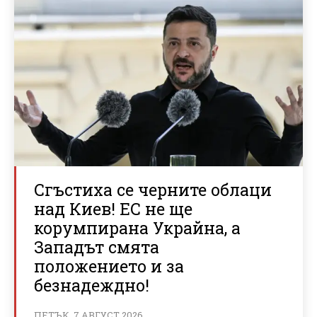
Сгъстиха се черните облаци
над Киев! ЕС не ще
корумпирана Украйна, а
Западът смята
положението и за
безнадеждно!
ПЕТЪК, 7 АВГУСТ 2026