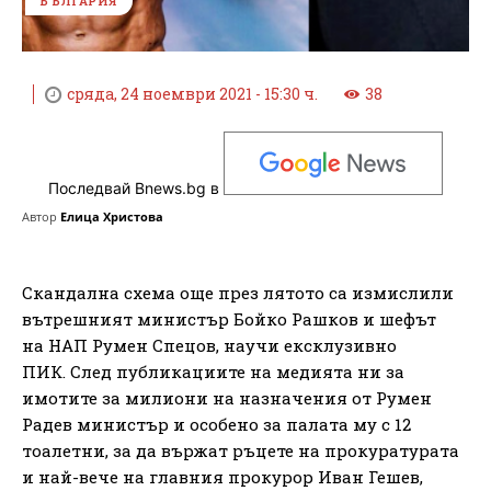
БЪЛГАРИЯ
сряда, 24 ноември 2021 - 15:30 ч.
38
Последвай Bnews.bg в
Автор
Елица Христова
Скандална схема още през лятото са измислили
вътрешният министър Бойко Рашков и шефът
на НАП Румен Спецов, научи ексклузивно
ПИК. След публикациите на медията ни за
имотите за милиони на назначения от Румен
Радев министър и особено за палата му с 12
тоалетни, за да вържат ръцете на прокуратурата
и най-вече на главния прокурор Иван Гешев,