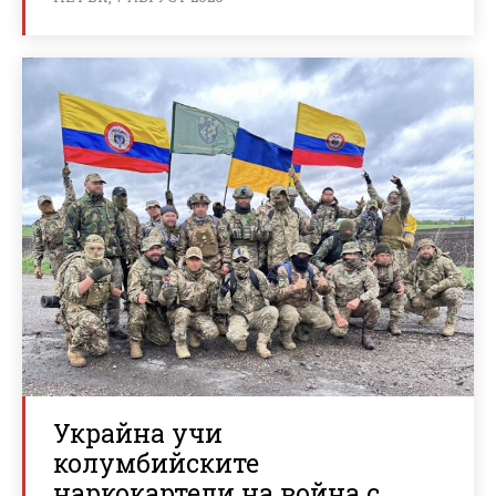
Украйна учи
колумбийските
наркокартели на война с