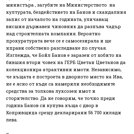
министъра , загубите на Министерството на
културата, бездействието на Банов и скандалния
запис от началото на годината, уличаващ
висшия държавен чиновник да разпъва чадър
над строителната компания. Вероятно
прокуратурата вече се е самосезирала и ще
нправи собствено разследване по случая.
Изглежда, че Бойл Банов е заразен от хобито на
бившия втори човек на ГЕРБ Цветан Цветанов да
колекционира атрактивни имоти. Независимо,
че къщата е построета в дворното място на Ива,
не е ясно от къде са намерили необходимите
средства за толкова луксозен имот и
сторителство. Да не говорим, че точно преди
година Банов си купува къща с двор в
Копривщица срещу декларирани 56 700 хиляди
лева.