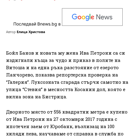
Последвай Bnews.bg в
Автор
Елица Христова
Бойл Банов и новата му жена Ива Петрони са си
издигнали къща за чудо и приказ в полите на
Витоша и на една ръка разстояние от езерото
Панчорево, показва репортерска проверка на
“Галерия”. Луксозната сгарада стърчи самотно на
улица “Стевия” в месността Косанин дол, която е
вилна зона на Бистрица.
Дворното място от 556 квадратни метра е купено
от Ива Петрони на 27 октомври 2017 година с
ипотечен заем от Юробанк, възлизащ на 100
хиляди лева, научаваме от справка в служба по