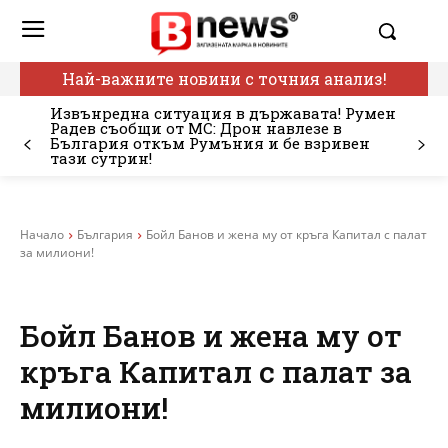
Най-важните новини с точния анализ!
Извънредна ситуация в държавата! Румен
Радев съобщи от МС: Дрон навлезе в
България откъм Румъния и бе взривен
тази сутрин!
Начало
България
Бойл Банов и жена му от кръга Капитал с палат
за милиони!
Бойл Банов и жена му от
кръга Капитал с палат за
милиони!