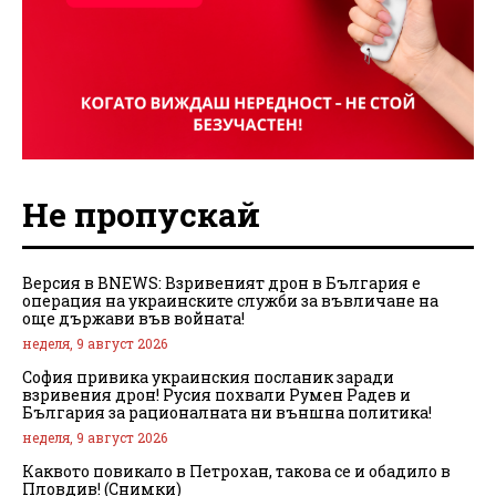
Не пропускай
Версия в BNEWS: Взривеният дрон в България е
операция на украинските служби за въвличане на
още държави във войната!
неделя, 9 август 2026
София привика украинския посланик заради
взривения дрон! Русия похвали Румен Радев и
България за рационалната ни външна политика!
неделя, 9 август 2026
Каквото повикало в Петрохан, такова се и обадило в
Пловдив! (Снимки)