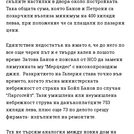
скъпите настилки в двора около постройката.
Така общата сума, която Банов и Петрони са
похарчили възлиза минимум на 400 хиляди
леваа, при положение че са плащали по пазарни
цени.
Единтствен недостатък на имато е, че до него по
все още черен път и е твърде кален в лошото
време. Затова Банов е поискал от НСО да замени
лимузината му “Мерцедес” с високопроходим
джип. Разкритието на Галерия става точно във
времето, когато лъсна министерската
небрежност от страна на Бойл Банов по случая
“Ларгогейт”. Тази умишлена или неумишлена
небрежност струва на данъкоплатците 753
хиляди лева, плюс още 73 по делото срещу
фирмата- изпълнител на ремонтите.
Тук не търсим аналогия между новия дом на