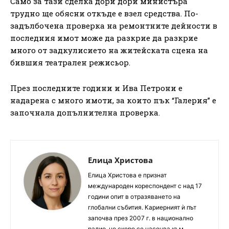
Само за тази сделка дори дори министъра
трудно ще обясни откъде е взел средства. По-
задълбочена проверка на ремонтните дейности в
последния имот може да разкрие да разкрие
много от задкулисието на житейската сцена на
бившия театрален режисьор.
През последните години и Ива Петрони е
надарена с много имоти, за които пък “Галерия” е
започнала допълнителна проверка.
Елица Христова
Елица Христова е признат
международен кореспондент с над 17
години опит в отразяването на
глобални събития. Кариерният ѝ път
започва през 2007 г. в национално
радио, но скоро се насочва към