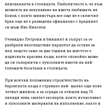
вписванията в столицата. Любопитното е, че към
момента на закупаване на имота любимата на
Бонов, с която министъра все още не е сключил
брак още не е разведена официално с предният
си мъж Иво Николов.
Очевидно Петрони и бившият и съпруг са се
разбрали впоследствие парцелът да остане за
нея, защото само за две години на мястото е
издигната красива къща, която спокойно може
да си съперничи с луксозните имоти на най-
големите богаташи в столицата.
При всички положения строителството на
баровската къща е струвало най- малко още поне
четвът милион, а за ограда са отишли над 70
хиляди лева, смятат експерти, които изчисляват
и луксозните материали на изпълнение, както и