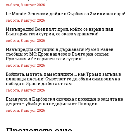
събота, 8 август 2026
Le Monde: Зеленски дойде в Сърбия за 2 милиона евро!
събота, 8 август 2026
Извънредно! Военният дрон, който се взриви над
България тази сутрин, се оказа украински!
събота, 8 август 2026
Извънредна ситуация в държавата! Румен Радев
съобщи от МС: Дрон навлезе в България откъм
Румъния и бе взривен тази сутрин!
събота, 8 август 2026
Войната, митата, паметниците … как Тръмп затъна в
плаващи пясъци! Съветват го да обяви символична
победа в Иран и да бяга от там
събота, 8 август 2026
Емануела и Карбовски скочиха с позиция в защита на
децата – убийци на педофили от Пловдив
събота, 8 август 2026
Прочетете още