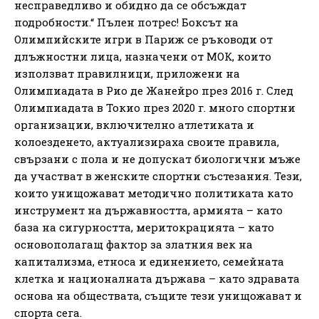
несправедливо и обидно да се обсъждат
подробности.“ Пълен потрес! Боксът на
Олимпийските игри в Париж се ръководи от
длъжностни лица, назначени от МОК, които
използват правилници, приложени на
Олимпиадата в Рио де Жанейро през 2016 г. След
Олимпиадата в Токио през 2020 г. много спортни
организации, включително атлетиката и
колоезденето, актуализираха своите правила,
свързани с пола и не допускат биологични мъже
да участват в женските спортни състезания. Тези,
които унищожават методично политиката като
инструмент на държавността, армията – като
база на сигурността, меритокрацията – като
основополагащ фактор за златния век на
капитализма, етноса и единението, семейната
клетка и националната държава – като здравата
основа на обществата, същите тези унищожават и
спорта сега.