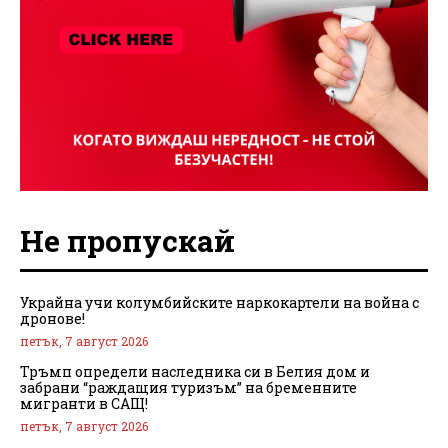
Не пропускай
Украйна учи колумбийските наркокартели на война с
дронове!
петък, 7 август 2026
Тръмп определи наследника си в Белия дом и
забрани “раждащия туризъм” на бременните
мигранти в САЩ!
петък, 7 август 2026