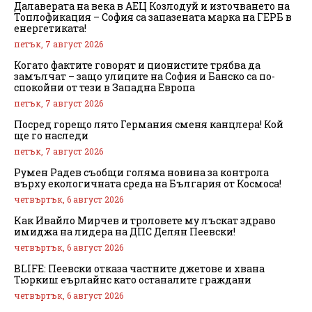
Далаверата на века в АЕЦ Козлодуй и източването на
Топлофикация – София са запазената марка на ГЕРБ в
енергетиката!
петък, 7 август 2026
Когато фактите говорят и ционистите трябва да
замълчат – защо улиците на София и Банско са по-
спокойни от тези в Западна Европа
петък, 7 август 2026
Посред горещо лято Германия сменя канцлера! Кой
ще го наследи
петък, 7 август 2026
Румен Радев съобщи голяма новина за контрола
върху екологичната среда на България от Космоса!
четвъртък, 6 август 2026
Как Ивайло Мирчев и троловете му лъскат здраво
имиджа на лидера на ДПС Делян Пеевски!
четвъртък, 6 август 2026
BLIFE: Пеевски отказа частните джетове и хвана
Тюркиш еърлайнс като останалите граждани
четвъртък, 6 август 2026