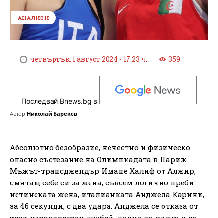
АНАЛИЗИ
четвъртък, 1 август 2024 - 17:23 ч.
359
Последвай Bnews.bg в
Автор
Николай Бареков
Абсолютно безобразие, нечестно и физическо
опасно състезание на Олимпиадата в Париж.
Мъжът-трансджендър Имане Халиф от Алжир,
смятащ себе си за жена, съвсем логично преби
истинската жена, италианката Анджела Карини,
за 46 секунди, с два удара. Анджела се отказа от
този неравностоен двубой, падна на ринга и се