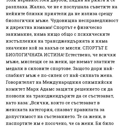
разплака. Жалко, че не е послушала съветите на
нейните близки приятели да не излиза срещу
биологични мъже. Чудовищна несправедливост
и директна измама! Спортът е физическо
занимание, няма нищо общо с психическите
изстъпления на трансджендърията и няма
значение кой за какъв се мисли. СПОРТЪТ Е
БИОЛОГИЧНАТА ИСТИНА! Естествено, че всички
мъже, мислещи се за жени, ще вземат златните
медали в силовите спортове. Защото дори най-
слабият мъж е по-силен от най-силната жена.
Говорителят на Международния олимпийски
комитет Марк Адамс защити решението си да
позволи на трансджендърите да се състезават,
като каза: „Всички, които се състезават в
женската категория, спазват правилата за
допустимост на състезанието. Те са жени, в
паспортите им е посочено, че са жени. Би било