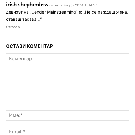
irish shepherdess
петък, 2 август 2024 At 14:53
девизът на „Gender Mainstreaming“ е: „Не се раждаш жена,
ставаш такава…“
Отговор
ОСТАВИ КОМЕНТАР
Коментар:
Им
Ema