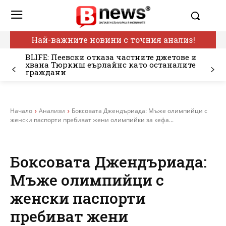
Най-важните новини с точния анализ!
BLIFE: Пеевски отказа частните джетове и
хвана Тюркиш еърлайнс като останалите
граждани
Начало
Анализи
Боксовата Джендъриада: Мъже олимпийци с
женски паспорти пребиват жени олимпийки за кефа...
Боксовата Джендъриада:
Мъже олимпийци с
женски паспорти
пребиват жени