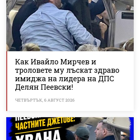
Как Ивайло Мирчев и
троловете му лъскат здраво
имиджа на лидера на ДПС
Делян Пеевски!
ЧЕТВЪРТЪК, 6 АВГУСТ 2026