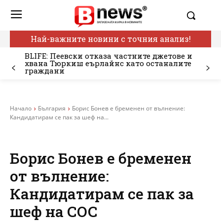
Най-важните новини с точния анализ!
BLIFE: Пеевски отказа частните джетове и
хвана Тюркиш еърлайнс като останалите
граждани
Начало
България
Борис Бонев е бременен от вълнение:
Кандидатирам се пак за шеф на...
Борис Бонев е бременен
от вълнение:
Кандидатирам се пак за
шеф на СОС