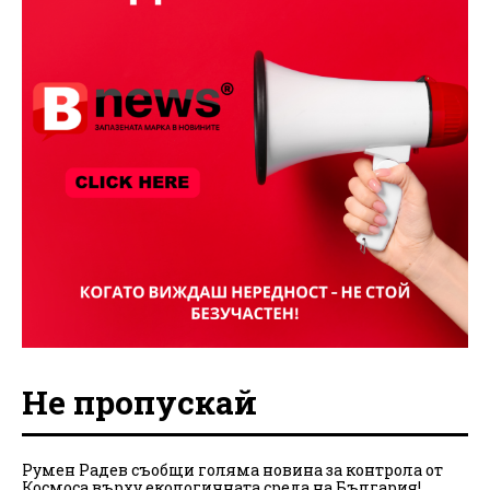
Не пропускай
Румен Радев съобщи голяма новина за контрола от
Космоса върху екологичната среда на България!