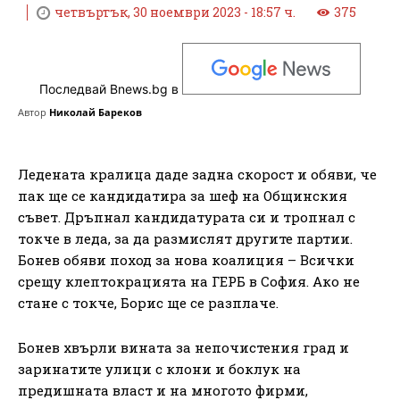
четвъртък, 30 ноември 2023 - 18:57 ч.
375
Последвай Bnews.bg в
Автор
Николай Бареков
Ледената кралица даде задна скорост и обяви, че
пак ще се кандидатира за шеф на Общинския
съвет. Дръпнал кандидатурата си и тропнал с
токче в леда, за да размислят другите партии.
Бонев обяви поход за нова коалиция – Всички
срещу клептокрацията на ГЕРБ в София. Ако не
стане с токче, Борис ще се разплаче.
Бонев хвърли вината за непочистения град и
заринатите улици с клони и боклук на
предишната власт и на многото фирми,