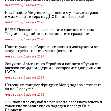
четвъртък, 6 август 2026
Как Ивайло Мирчев и троловете му лъскат здраво
имиджа на лидера на ДПС Делян Пеевски!
четвъртък, 6 август 2026
BLIFE: Пеевски отказа частните джетове и хвана
Тюркиш еърлайнс като останалите граждани
четвъртък, 6 август 2026
Новите умове на Борисов се оказаха изпържени от
злоупотреба с политически фентанил!
четвъртък, 6 август 2026
Залужни: Армията на Украйна и войната с Русия се
оказаха твърде модерни за остарелите доктрини на
НАТО!
четвъртък, 6 август 2026
Немският канцлер Фридрих Мерц подава оставката
си на 10 август?
четвъртък, 6 август 2026
1000 жалби за случай на тормоз на работното място и
токсично управление са подадени срещу ЕК в
Брюксел!