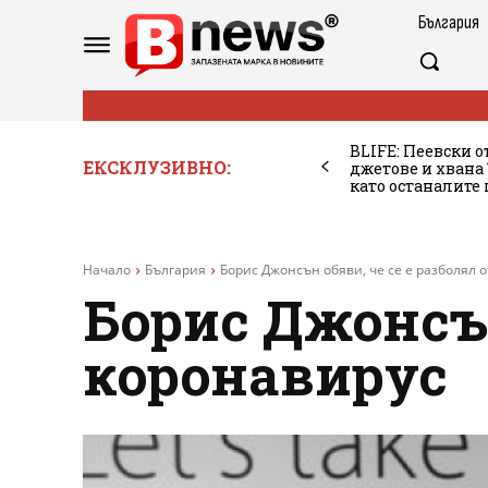
България
BLIFE: Пеевски о
ЕКСКЛУЗИВНО:
джетове и хван
като останалите
Начало
България
Борис Джонсън обяви, че се е разболял 
Борис Джонсън
коронавирус