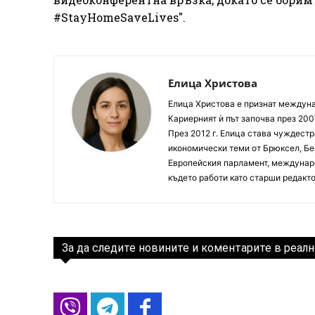
#StayHomeSaveLives".
Елица Христова
Елица Христова е признат междунар
Кариерният ѝ път започва през 200
През 2012 г. Елица става чуждестр
икономически теми от Брюксел, Бер
Европейския парламент, междунаро
където работи като старши редакто
За да следите новините и коментарите в реалн