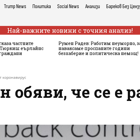
Trump News
Политика
Social News
Анализи
Бареков Без Ценз
Най-важните новини с точния анализ!
тказа частните
Румен Радев: Работим неуморно, з
а Тюркиш еърлайнс
наваксаме проспаните години
 граждани
безхаберие и политическа немощ!
от коронавирус
 обяви, че се е р