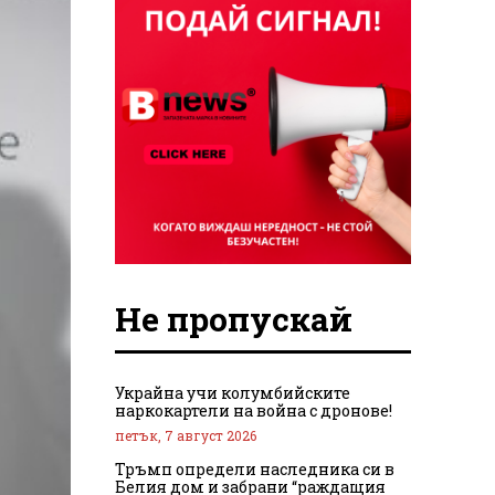
Не пропускай
Украйна учи колумбийските
наркокартели на война с дронове!
петък, 7 август 2026
Тръмп определи наследника си в
Белия дом и забрани “раждащия