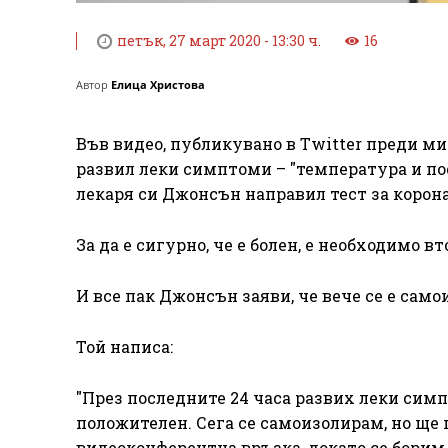
петък, 27 март 2020 - 13:30 ч.
16
Автор
Елица Христова
Във видео, публикувано в Twitter преди м
развил леки симптоми – "температура и пос
лекаря си Джонсън направил тест за корон
За да е сигурно, че е болен, е необходимо 
И все пак Джонсън заяви, че вече се е само
Той написа:
"През последните 24 часа развих леки симп
положителен. Сега се самоизолирам, но ще
видеоконферентна връзка, докато се борим 