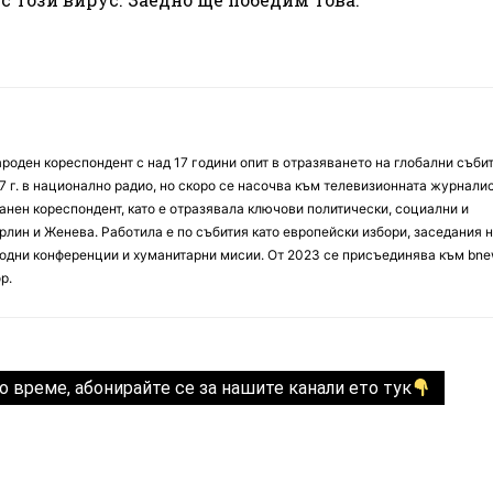
оден кореспондент с над 17 години опит в отразяването на глобални събит
7 г. в национално радио, но скоро се насочва към телевизионната журналис
анен кореспондент, като е отразявала ключови политически, социални и
лин и Женева. Работила е по събития като европейски избори, заседания 
дни конференции и хуманитарни мисии. От 2023 се присъединява към bne
р.
о време, абонирайте се за нашите канали ето тук