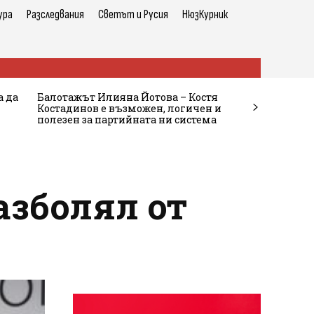
ура
Разследвания
Светът и Русия
НюзКурник
а да
Балотажът Илияна Йотова – Костя
Костадинов е възможен, логичен и
полезен за партийната ни система
азболял от