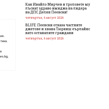
Как Ивайло Мирчев и троловете му
лъскат здраво имиджа на лидера
на ДПС Делян Пеевски!
четвъртък, 6 август 2026
BLIFE: Пеевски отказа частните
джетове и хвана Тюркиш еърлайнс
като останалите граждани
ия.
четвъртък, 6 август 2026
тика.
на
ws.bg,