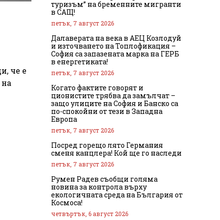
туризъм” на бременните мигранти
в САЩ!
петък, 7 август 2026
Далаверата на века в АЕЦ Козлодуй
и източването на Топлофикация –
София са запазената марка на ГЕРБ
в енергетиката!
, че е
петък, 7 август 2026
 на
Когато фактите говорят и
ционистите трябва да замълчат –
защо улиците на София и Банско са
по-спокойни от тези в Западна
Европа
петък, 7 август 2026
Посред горещо лято Германия
сменя канцлера! Кой ще го наследи
петък, 7 август 2026
Румен Радев съобщи голяма
новина за контрола върху
екологичната среда на България от
Космоса!
четвъртък, 6 август 2026