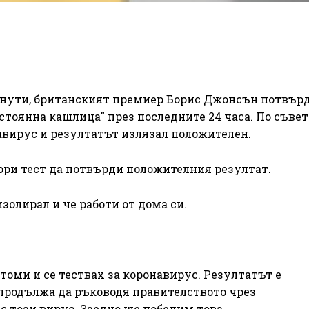
инути, британският премиер Борис Джонсън потвърди
тоянна кашлица" през последните 24 часа. По съвет
авирус и резултатът излязал положителен.
втори тест да потвърди положителния резултат.
изолирал и че работи от дома си.
томи и се тествах за коронавирус. Резултатът е
 продължа да ръководя правителството чрез
с този вирус. Заедно ще победим това.