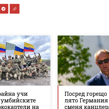
райна учи
Посред горещо
лумбийските
лято Германия
ркокартели на
сменя канцлер