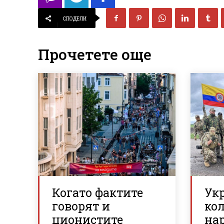
СПОДЕЛИ
Прочетете още
Когато фактите
Ук
говорят и
ко
ционистите
на