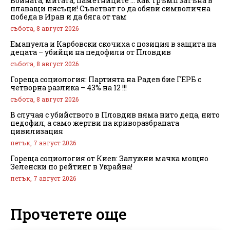
Войната, митата, паметниците … как Тръмп затъна в
плаващи пясъци! Съветват го да обяви символична
победа в Иран и да бяга от там
събота, 8 август 2026
Емануела и Карбовски скочиха с позиция в защита на
децата – убийци на педофили от Пловдив
събота, 8 август 2026
Гореща социология: Партията на Радев бие ГЕРБ с
четворна разлика – 43% на 12 !!!
събота, 8 август 2026
В случая с убийството в Пловдив няма нито деца, нито
педофил, а само жертви на криворазбраната
цивилизация
петък, 7 август 2026
Гореща социология от Киев: Залужни мачка мощно
Зеленски по рейтинг в Украйна!
петък, 7 август 2026
Прочетете още