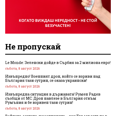
Не пропускай
Le Monde: Зеленски дойде в Сърбия за 2 милиона евро!
събота, 8 август 2026
Извънредно! Военният дрон, който се взриви над
България тази сутрин, се оказа украински!
събота, 8 август 2026
Извънредна ситуация в държавата! Румен Радев
съобщи от МС: Дрон навлезе в България откъм
Румъния и бе взривен тази сутрин!
събота, 8 август 2026