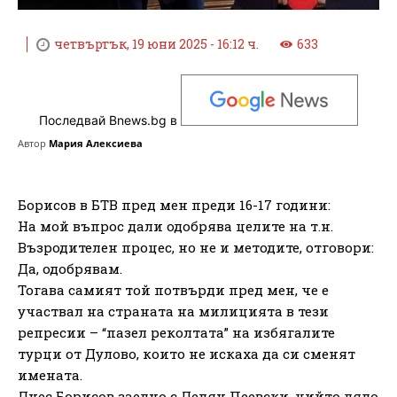
четвъртък, 19 юни 2025 - 16:12 ч.
633
Последвай Bnews.bg в
Автор
Мария Алексиева
Борисов в БТВ пред мен преди 16-17 години:
На мой въпрос дали одобрява целите на т.н.
Възродителен процес, но не и методите, отговори:
Да, одобрявам.
Тогава самият той потвърди пред мен, че е
участвал на страната на милицията в тези
репресии – “пазел реколтата” на избягалите
турци от Дулово, които не искаха да си сменят
имената.
Днес Борисов заедно с Делян Пеевски, чийто дядо