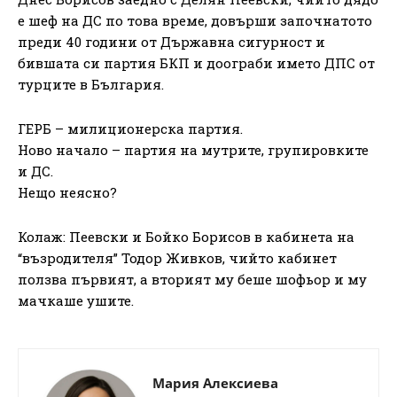
е шеф на ДС по това време, довърши започнатото
преди 40 години от Държавна сигурност и
бившата си партия БКП и доограби името ДПС от
турците в България.
ГЕРБ – милиционерска партия.
Ново начало – партия на мутрите, групировките
и ДС.
Нещо неясно?
Колаж: Пеевски и Бойко Борисов в кабинета на
“възродителя” Тодор Живков, чийто кабинет
ползва първият, а вторият му беше шофьор и му
мачкаше ушите.
Мария Алексиева