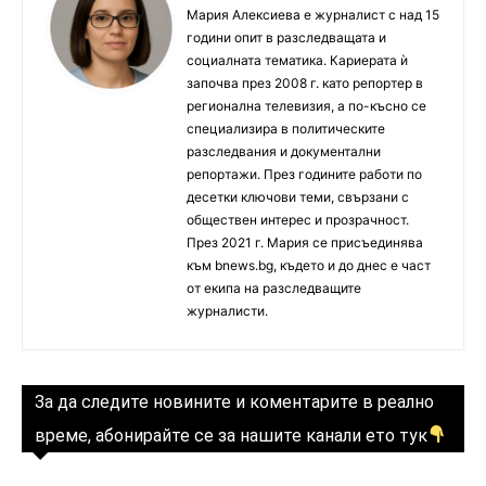
Мария Алексиева е журналист с над 15
години опит в разследващата и
социалната тематика. Кариерата ѝ
започва през 2008 г. като репортер в
регионална телевизия, а по-късно се
специализира в политическите
разследвания и документални
репортажи. През годините работи по
десетки ключови теми, свързани с
обществен интерес и прозрачност.
През 2021 г. Мария се присъединява
към bnews.bg, където и до днес е част
от екипа на разследващите
журналисти.
За да следите новините и коментарите в реално
време, абонирайте се за нашите канали ето тук