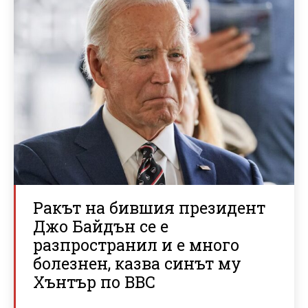
Ракът на бившия президент
Джо Байдън се е
разпространил и е много
болезнен, казва синът му
Хънтър по BBC