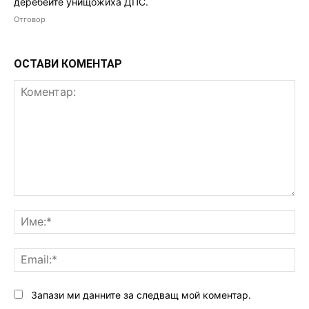
деребеите унищожиха ДПС.
Отговор
ОСТАВИ КОМЕНТАР
Коментар:
Им
Ema
Запази ми данните за следващ мой коментар.