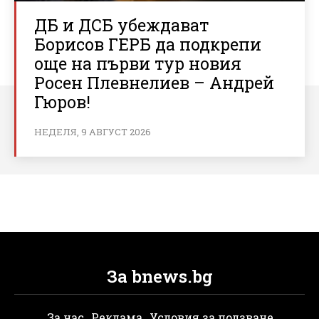
ДБ и ДСБ убеждават
Борисов ГЕРБ да подкрепи
още на първи тур новия
Росен Плевнелиев – Андрей
Гюров!
НЕДЕЛЯ, 9 АВГУСТ 2026
За bnews.bg
За нас
Реклама
Условия за ползване