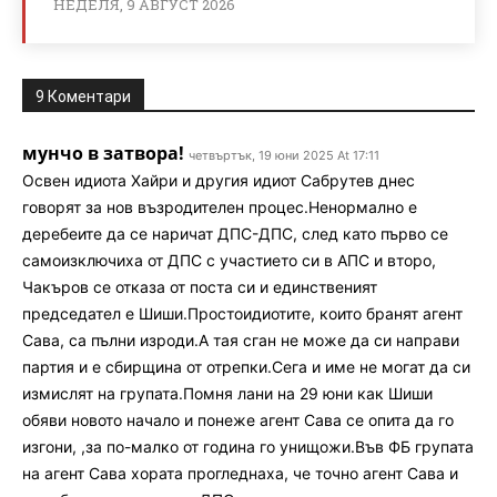
НЕДЕЛЯ, 9 АВГУСТ 2026
9 Коментари
мунчо в затвора!
четвъртък, 19 юни 2025 At 17:11
Освен идиота Хайри и другия идиот Сабрутев днес
говорят за нов възродителен процес.Ненормално е
деребеите да се наричат ДПС-ДПС, след като първо се
самоизключиха от ДПС с участието си в АПС и второ,
Чакъров се отказа от поста си и единственият
председател е Шиши.Простоидиотите, които бранят агент
Сава, са пълни изроди.А тая сган не може да си направи
партия и е сбирщина от отрепки.Сега и име не могат да си
измислят на групата.Помня лани на 29 юни как Шиши
обяви новото начало и понеже агент Сава се опита да го
изгони, ,за по-малко от година го унищожи.Във ФБ групата
на агент Сава хората прогледнаха, че точно агент Сава и