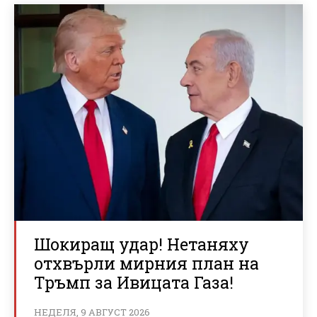
Шокиращ удар! Нетаняху
отхвърли мирния план на
Тръмп за Ивицата Газа!
НЕДЕЛЯ, 9 АВГУСТ 2026