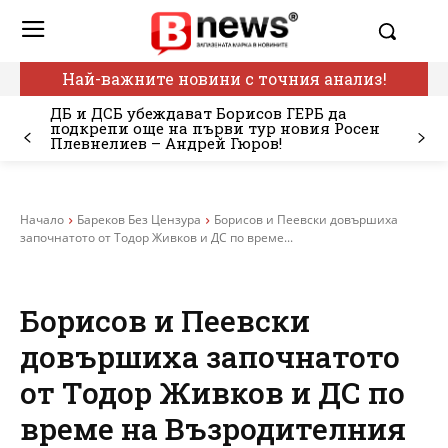
Най-важните новини с точния анализ!
ДБ и ДСБ убеждават Борисов ГЕРБ да
подкрепи още на първи тур новия Росен
Плевнелиев – Андрей Гюров!
Начало
Бареков Без Цензура
Борисов и Пеевски довършиха
започнатото от Тодор Живков и ДС по време...
Борисов и Пеевски
довършиха започнатото
от Тодор Живков и ДС по
време на Възродителния