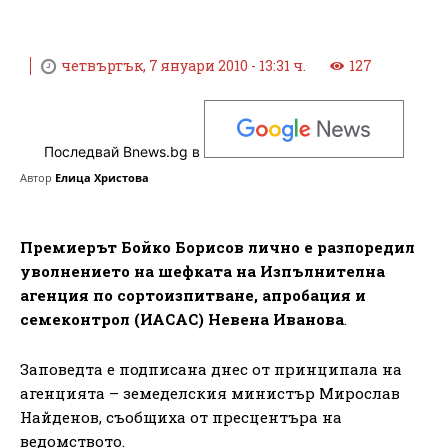
четвъртък, 7 януари 2010 - 13:31 ч.
127
Последвай Bnews.bg в
Автор
Елица Христова
Премиерът Бойко Борисов лично е разпоредил
уволнението на шефката на Изпълнителна
агенция по сортоизпитване, апробация и
семеконтрол (ИАСАС) Невена Иванова
.
Заповедта е подписана днес от принципала на
агенцията – земеделския министър Мирослав
Найденов, съобщиха от пресцентъра на
ведомството.