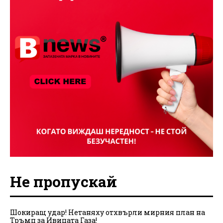
Не пропускай
Шокиращ удар! Нетаняху отхвърли мирния план на
Тръмп за Ивицата Газа!