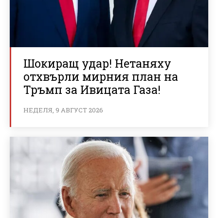
Шокиращ удар! Нетаняху
отхвърли мирния план на
Тръмп за Ивицата Газа!
НЕДЕЛЯ, 9 АВГУСТ 2026