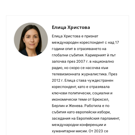
Елица Христова
Елица Христова е признат
международен кореспондент с над 17
години опит в отразяването на
глобални събития. Кариерният ѝ път
започва през 2007 г. в национално
радио, но скоро се насочва към
телевизионната журналистика. През
2012 г. Елица става чуждестранен
кореспондент, като е отразявала
ключови политически, социални и
икономически теми от Брюксел,
Берлин и Женева. Работила е по
събития като европейски избори,
заседания на Европейския парламент,
международни конференции и
хуманитарни мисии. От 2023 се