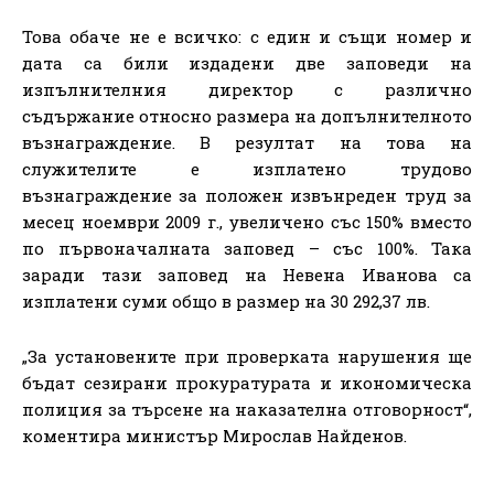
Това обаче не е всичко: с един и същи номер и
дата са били издадени две заповеди на
изпълнителния директор с различно
съдържание относно размера на допълнителното
възнаграждение. В резултат на това на
служителите е изплатено трудово
възнаграждение за положен извънреден труд за
месец ноември 2009 г., увеличено със 150% вместо
по първоначалната заповед – със 100%. Така
заради тази заповед на Невена Иванова са
изплатени суми общо в размер на 30 292,37 лв.
„За установените при проверката нарушения ще
бъдат сезирани прокуратурата и икономическа
полиция за търсене на наказателна отговорност“,
коментира министър Мирослав Найденов.