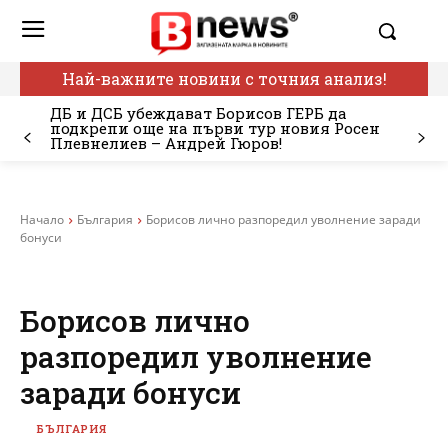
Най-важните новини с точния анализ!
ДБ и ДСБ убеждават Борисов ГЕРБ да
подкрепи още на първи тур новия Росен
Плевнелиев – Андрей Гюров!
Начало
България
Борисов лично разпоредил уволнение заради
бонуси
Борисов лично
разпоредил уволнение
заради бонуси
БЪЛГАРИЯ