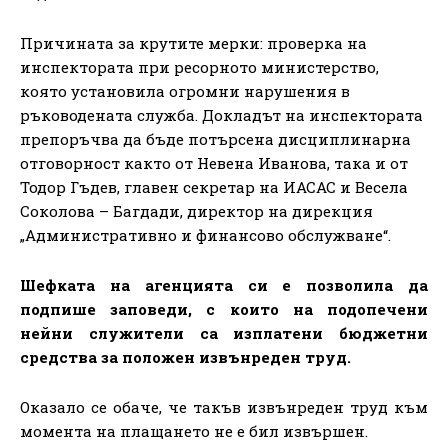
Причината за крутите мерки: проверка на
инспектората при ресорното министерство,
която установила огромни нарушения в
ръководената служба. Докладът на инспектората
препоръчва да бъде потърсена дисциплинарна
отговорност както от Невена Иванова, така и от
Тодор Гъдев, главен секретар на ИАСАС и Весела
Соколова – Багдади, директор на дирекция
„Административно и финансово обслужване“.
Шефката на агенцията си е позволила да
подпише заповеди, с които на подопечени
нейни служители са изплатени бюджетни
средства за положен извънреден труд.
Оказало се обаче, че такъв извънреден труд към
момента на плащането не е бил извършен.