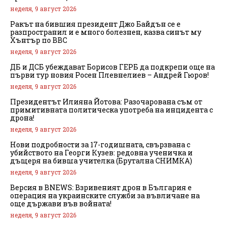
неделя, 9 август 2026
Ракът на бившия президент Джо Байдън се е
разпространил и е много болезнен, казва синът му
Хънтър по BBC
неделя, 9 август 2026
ДБ и ДСБ убеждават Борисов ГЕРБ да подкрепи още на
първи тур новия Росен Плевнелиев – Андрей Гюров!
неделя, 9 август 2026
Президентът Илияна Йотова: Разочарована съм от
примитивната политическа употреба на инцидента с
дрона!
неделя, 9 август 2026
Нови подробности за 17-годишната, свързвана с
убийството на Георги Кузев: редовна ученичка и
дъщеря на бивша учителка (Брутална СНИМКА)
неделя, 9 август 2026
Версия в BNEWS: Взривеният дрон в България е
операция на украинските служби за въвличане на
още държави във войната!
неделя, 9 август 2026