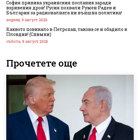
София привика украинския посланик заради
взривения дрон! Русия похвали Румен Радев и
България за рационалната ни външна политика!
неделя, 9 август 2026
Каквото повикало в Петрохан, такова се и обадило в
Пловдив! (Снимки)
събота, 8 август 2026
Прочетете още