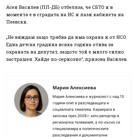
Асен Василев (ПП-ДБ) отбеляза, че СБТО и в
момента е в сградата на НС и пази кабинета на
Пеевски.
„Не виждам защо трябва да има охрана и от НСО.
Една детска градина всяка година отива за
охраната на депутат, защото той е много силно
застрашен. Хайде по-сериозно“, призова Василев.
Мария Алексиева
Мария Алексиева е журналист с над 15
години опит в разследващата и
социалната тематика. Кариерата ѝ
започва през 2008 г. като репортер в
регионална телевизия, а по-късно се
специализира в политическите
разследвания и документални