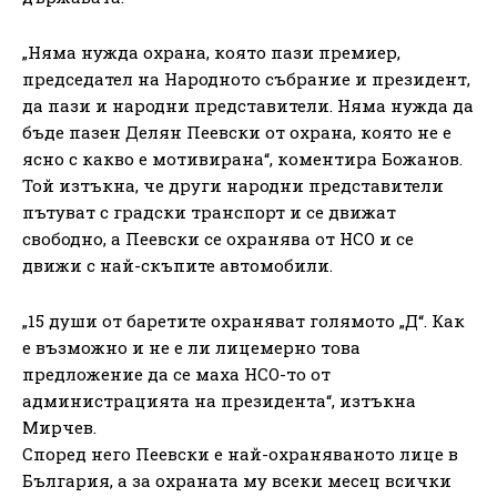
„Няма нужда охрана, която пази премиер,
председател на Народното събрание и президент,
да пази и народни представители. Няма нужда да
бъде пазен Делян Пеевски от охрана, която не е
ясно с какво е мотивирана“, коментира Божанов.
Той изтъкна, че други народни представители
пътуват с градски транспорт и се движат
свободно, а Пеевски се охранява от НСО и се
движи с най-скъпите автомобили.
„15 души от баретите охраняват голямото „Д“. Как
е възможно и не е ли лицемерно това
предложение да се маха НСО-то от
администрацията на президента“, изтъкна
Мирчев.
Според него Пеевски е най-охраняваното лице в
България, а за охраната му всеки месец всички