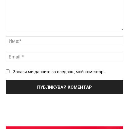
Коментар:
Им
Ema
Запази ми данните за следващ мой коментар.