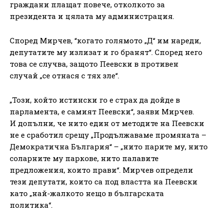
граждани плащат повече, отколкото за
президента и цялата му администрация.
Според Мирчев, “когато голямото „Д“ им нареди,
депутатите му излизат и го бранят“. Според него
това се случва, защото Пеевски в противен
случай „се отнася с тях зле“.
„Този, който истински го е страх да дойде в
парламента, е самият Пеевски“, заяви Мирчев.
И допълни, че нито един от методите на Пеевски
не е сработил срещу „Продължаваме промяната –
Демократична България“ – „нито парите му, нито
соларните му паркове, нито палавите
предложения, които прави“. Мирчев определи
тези депутати, които са под властта на Пеевски
като „най-жалкото нещо в българската
политика“.