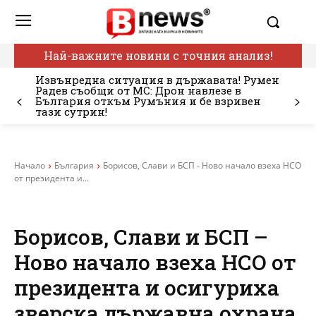
Най-важните новини с точния анализ!
Извънредна ситуация в държавата! Румен
Радев съобщи от МС: Дрон навлезе в
България откъм Румъния и бе взривен
тази сутрин!
Начало
България
Борисов, Слави и БСП - Ново начало взеха НСО
от президента и...
Борисов, Слави и БСП –
Ново начало взеха НСО от
президента и осигуриха
зверска държавна охрана