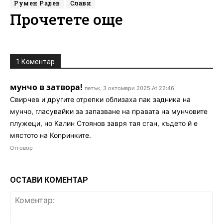
Румен Радев
Слави
Прочетете още
1 Коментар
мунчо в затвора!
петък, 3 октомври 2025 At 22:46
Свирчев и другите отрепки облизаха пак задника на
мунчо, гласувайки за запазване на правата на мунчовите
плужеци, но Калин Стоянов завря тая сган, където й е
мястото на Копринките.
Отговор
ОСТАВИ КОМЕНТАР