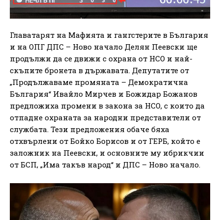
Главатарят на Мафията и гангстерите в България
и на ОПГ ДПС – Ново начало Делян Пеевски ще
продължи да се движи с охрана от НСО и най-
скъпите бронета в държавата. Депутатите от
„Продължаваме промяната – Демократична
България“ Ивайло Мирчев и Божидар Божанов
предложиха промени в закона за НСО, с които да
отпадне охраната за народни представители от
службата. Тези предложения обаче бяха
отхвърлени от Бойко Борисов и от ГЕРБ, който е
заложник на Пеевски, и основните му ибрикчии
от БСП, „Има такъв народ“ и ДПС – Ново начало.