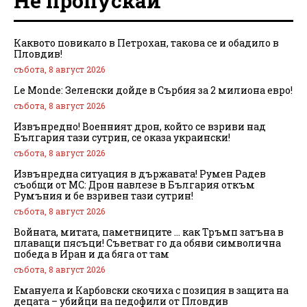
Не пропускай
Каквото повикало в Петрохан, такова се и обадило в
Пловдив!
събота, 8 август 2026
Le Monde: Зеленски дойде в Сърбия за 2 милиона евро!
събота, 8 август 2026
Извънредно! Военният дрон, който се взриви над
България тази сутрин, се оказа украински!
събота, 8 август 2026
Извънредна ситуация в държавата! Румен Радев
съобщи от МС: Дрон навлезе в България откъм
Румъния и бе взривен тази сутрин!
събота, 8 август 2026
Войната, митата, паметниците … как Тръмп затъна в
плаващи пясъци! Съветват го да обяви символична
победа в Иран и да бяга от там
събота, 8 август 2026
Емануела и Карбовски скочиха с позиция в защита на
децата – убийци на педофили от Пловдив