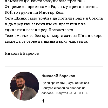
помощници, които накупи още през 2013.
Отвреме на време само Радев му пречи и затова
КОЙ го грухти на Мистър Кеш.
Сега Шиши само трябва да погълне Баце и Сокола
и да предяви законните си претенции на
единствен васал пред Посолството.
Тези сметки са без кръчмар и затова Шиши скоро
може да се озове на шиша върху жаравата.
Николай Бареков
Николай Бареков
Буден гражданин, журналист без
цензура и борец за свобода на
словото. Създател на БТВ и ТВ7.