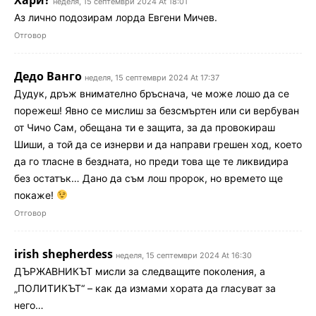
неделя, 15 септември 2024 At 18:01
Аз лично подозирам лорда Евгени Мичев.
Отговор
Дедо Ванго
неделя, 15 септември 2024 At 17:37
Дудук, дръж внимателно бръснача, че може лошо да се
порежеш! Явно се мислиш за безсмъртен или си вербуван
от Чичо Сам, обещана ти е защита, за да провокираш
Шиши, а той да се изнерви и да направи грешен ход, което
да го тласне в бездната, но преди това ще те ликвидира
без остатък… Дано да съм лош пророк, но времето ще
покаже!
Отговор
irish shepherdess
неделя, 15 септември 2024 At 16:30
ДЪРЖАВНИКЪТ мисли за следващите поколения, а
„ПОЛИТИКЪТ“ – как да измами хората да гласуват за
него…