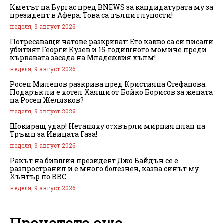
Кметът на Бургас пред BNEWS за кандидатурата му за
президент в Афера: Това са пълни глупости!
неделя, 9 август 2026
Потресаващи чатове разкриват: Ето какво са си писали
убитият Георги Кузев и 15-годишното момиче преди
кървавата засада на Младежкия хълм!
неделя, 9 август 2026
Росен Миленов разкрива пред Кристияна Стефанова:
Подарък ли е хотел Хаяши от Бойко Борисов за жената
на Росен Желязков?
неделя, 9 август 2026
Шокиращ удар! Нетаняху отхвърли мирния план на
Тръмп за Ивицата Газа!
неделя, 9 август 2026
Ракът на бившия президент Джо Байдън се е
разпространил и е много болезнен, казва синът му
Хънтър по BBC
неделя, 9 август 2026
Прочетете още