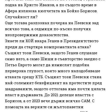
лодка на Христо Иванов, а по същото време в
Афера излязоха кюлчетата на Бойко Борисов.
Случайност ли?
Още тогава разпознах почерка на Пеевски зад
всичко това, а седмици по-късно получих
неопровержими доказателства.
Знаете ли КОЙ вкара Гешев в Президентството
преди да стартира компроматната атака?
Същият този Пеевски, защото Гешев слушаше
само него, а само Шиши в съавторство заедно с
Петьо Еврото могат да измислят подобна
перверзна глупост, която много наподобяваше
атаката срещу КТБ. Същият този Пеевски стана
най-големият бенефициент на протестите пред
шадраваните, защото оттогава има почти цялата
власт в държавата. До 2021 делеше властта с
Борисов, а от 2023 вече държи всичко САМ. С
помощта на верните си жълтопаветни