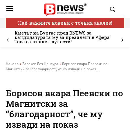
Най-важните новини с точния анализ!
Кметът на Бургас пред BNEWS за
кандидатурата му за президент в Афера:
Това са пълни глупости!
Начало
Бареков Без Цензура
Борисов вкара Пеевски по
Магнитски за “благодарност”, че му извади на показ...
Борисов вкара Пеевски по
Магнитски за
“благодарност”, че му
извади на показ