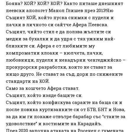
Бояна? КОЙ? КОЙ? КОЙ? Както питаше днешният
пеевски апологет Манол Глишев през 2013!Яю
Същият КОЙ, който пуска снимки с пудели и
пачки в личното си сайтче Афера Пеевска.
Същият, чийто стил е да ползва жълтите си
медии за бухалки и да удря с тях ужким най-
близките си. Афера е от любимите му
компроматни клоаки – кюлчета, пачки,
любовници, пудели и некадърни ченгеджийско –
прокурорски разработки, които не стават за
нищо друго. Не стават за съд, дори по снижените
стандарти на КОЙ.
Само за кошчето Афера стават.
Същият, който изяде бащите си.
Същият, който конфискува сараите на баща си и
после повика куртизанките си от БТВ, БНТ и Нова,
за да им ги покаже отвътре барабар със “стаите за
удоволствие” и костюмите на Карадайъ.
През 2020 започна атаката на Росенец с гумената