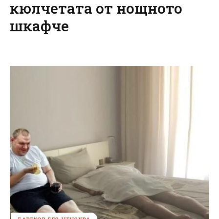
кюлчетата от нощното
шкафче