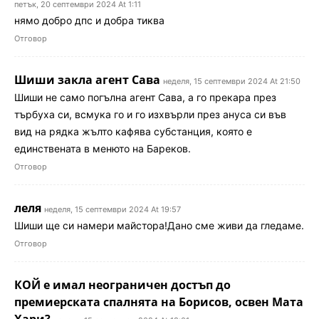
петък, 20 септември 2024 At 1:11
нямо добро дпс и добра тиква
Отговор
Шиши закла агент Сава
неделя, 15 септември 2024 At 21:50
Шиши не само погълна агент Сава, а го прекара през
търбуха си, всмука го и го изхвърли през ануса си във
вид на рядка жълто кафява субстанция, която е
единствената в менюто на Бареков.
Отговор
леля
неделя, 15 септември 2024 At 19:57
Шиши ще си намери майстора!Дано сме живи да гледаме.
Отговор
КОЙ е имал неограничен достъп до
премиерската спалнята на Борисов, освен Мата
Хари?