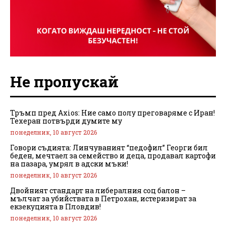
Не пропускай
Тръмп пред Axios: Ние само полу преговаряме с Иран!
Техеран потвърди думите му
понеделник, 10 август 2026
Говори съдията: Линчуваният “педофил” Георги бил
беден, мечтаел за семейство и деца, продавал картофи
на пазара, умрял в адски мъки!
понеделник, 10 август 2026
Двойният стандарт на либералния соц балон –
мълчат за убийствата в Петрохан, истеризират за
екзекуцията в Пловдив!
понеделник, 10 август 2026