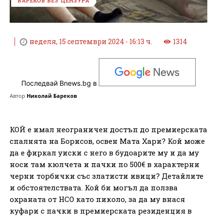
БАРЕКОВ БЕЗ ЦЕНЗУРА
неделя, 15 септември 2024 - 16:13 ч.
1314
Последвай Bnews.bg в
Автор
Николай Бареков
КОЙ е имал неограничен достъп до премиерската
спалнята на Борисов, освен Мата Хари? Кой може
да е фиркал уиски с него в будоарите му и да му
носи там кюлчета и пачки по 500€ в характерни
черни торбички със златисти ивици? Детайлите
и обстоятелствата. Кой би могъл да ползва
охраната от НСО като пиколо, за да му внася
куфари с пачки в премиерската резиденция в