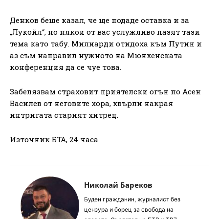
Денков беше казал, че ще подаде оставка и за
„Лукойл“, но някои от вас услужливо пазят тази
тема като табу. Милиарди отидоха към Путин и
аз съм направил нужното на Мюнхенската
конференция да се чуе това.
Забелязвам страховит приятелски огън по Асен
Василев от неговите хора, хвърли накрая
интригата старият хитрец.
Източник БТА, 24 часа
Николай Бареков
Буден гражданин, журналист без
цензура и борец за свобода на