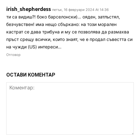
irish_shepherdess
петък, 16 февруари 2024 At 14:36
ти са видиш?! боко барселонски)… ояден, затлъстял,
безчувствен! има нещо сбъркано: на този морален
кастрат се дава трибуна и му се позволява да размахва
пръст срещу всички, които знаят, че е продал съвестта си
на чужди (US) интереси…
Отговор
ОСТАВИ КОМЕНТАР
Коментар: