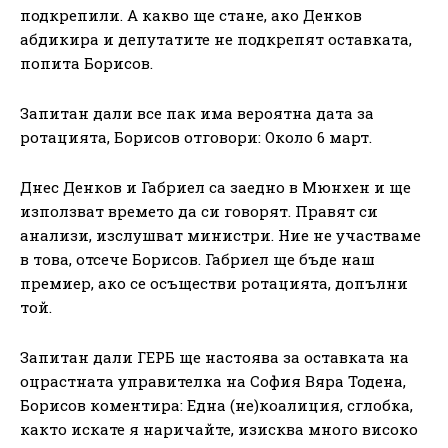
подкрепили. А какво ще стане, ако Денков
абдикира и депутатите не подкрепят оставката,
попита Борисов.
Запитан дали все пак има вероятна дата за
ротацията, Борисов отговори: Около 6 март.
Днес Денков и Габриел са заедно в Мюнхен и ще
използват времето да си говорят. Правят си
анализи, изслушват министри. Ние не участваме
в това, отсече Борисов. Габриел ще бъде наш
премиер, ако се осъществи ротацията, допълни
той.
Запитан дали ГЕРБ ще настоява за оставката на
оцрастната управителка на София Вяра Тодена,
Борисов коментира: Една (не)коалиция, сглобка,
както искате я наричайте, изисква много високо