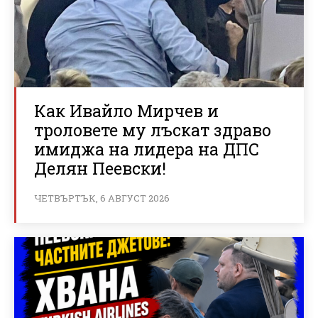
Как Ивайло Мирчев и
троловете му лъскат здраво
имиджа на лидера на ДПС
Делян Пеевски!
ЧЕТВЪРТЪК, 6 АВГУСТ 2026