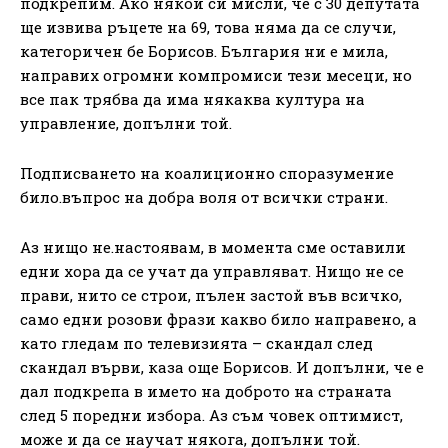
подкрепим. Ако някой си мисли, че с 30 депутата
ще извива ръцете на 69, това няма да се случи,
категоричен бе Борисов. България ни е мила,
направих огромни компромиси тези месеци, но
все пак трябва да има някаква култура на
управление, допълни той.
Подписването на коалиционно споразумение
било.въпрос на добра воля от всички страни.
Аз нищо не.настоявам, в момента сме оставили
едни хора да се учат да управляват. Нищо не се
прави, нито се строи, пълен застой във всичко,
само едни розови фрази какво било направено, а
като гледам по телевизията – скандал след
скандал върви, каза още Борисов. И допълни, че е
дал подкрепа в името на доброто на страната
след 5 поредни избора. Аз съм човек оптимист,
може и да се научат някога, допълни той.