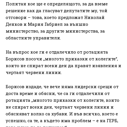
Попитан кое ще е определящото, за да вземе
решение как да гласуват депутатите му, той
отговори – това, което предложат Николай
Денков и Мария Габриел за външно
министерство, за другите министерства, за
областните управители.
На въпрос кое ги е отдалечило от ротацията
Борисов посочи „многото приказки от колегите“,
които не спират всеки ден да правят изявления и
чертаят червени линии.
Борисов издаде, че вече няма лидерски срещи от
доста време и обясни, че са ги отдалечили от
ротацията „многото приказки от колегите, които
не спират всеки ден, чертаят червени линии и
обясняват колко са хубави. И във всичко, което е
успешно, са те, а където има проблем – е на ГЕРБ,