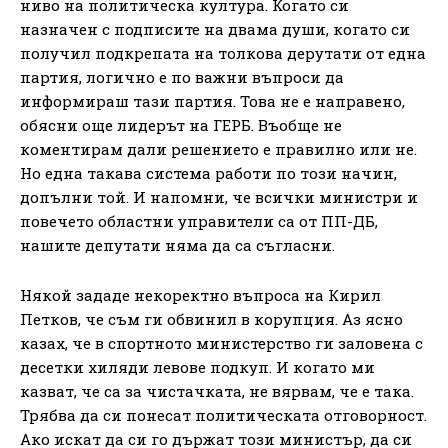
ниво на политическа култура. Когато си
назначен с подписите на двама души, когато си
получил подкрепата на толкова дерутати от една
партия, логично е по важни въпроси да
информираш тази партия. Това не е направено,
обясни още лидерът на ГЕРБ. Въобще не
коментирам дали решението е правилно или не.
Но една такава система работи по този начин,
допълни той. И напомни, че всички министри и
повечето областни управители са от ПП-ДБ,
нашите депутати няма да са съгласни.
Някой зададе некоректно въпроса на Кирил
Петков, че съм ги обвинил в корупция. Аз ясно
казах, че в спортното министерство ги заловена с
десетки хиляди левове подкуп. И когато ми
казват, че са за чистачката, не вярвам, че е така.
Трябва да си понесат политическата отговорност.
Ако искат да си го държат този министър, да си