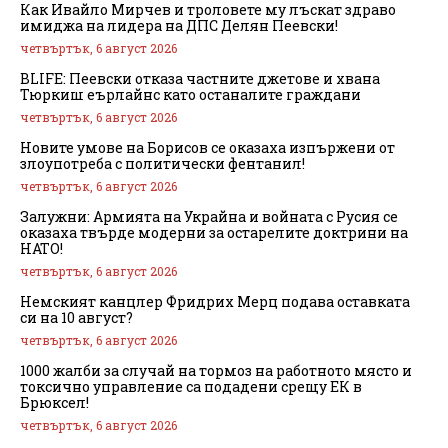
Как Ивайло Мирчев и троловете му лъскат здраво
имиджа на лидера на ДПС Делян Пеевски!
четвъртък, 6 август 2026
BLIFE: Пеевски отказа частните джетове и хвана
Тюркиш еърлайнс като останалите граждани
четвъртък, 6 август 2026
Новите умове на Борисов се оказаха изпържени от
злоупотреба с политически фентанил!
четвъртък, 6 август 2026
Залужни: Армията на Украйна и войната с Русия се
оказаха твърде модерни за остарелите доктрини на
НАТО!
четвъртък, 6 август 2026
Немският канцлер Фридрих Мерц подава оставката
си на 10 август?
четвъртък, 6 август 2026
1000 жалби за случай на тормоз на работното място и
токсично управление са подадени срещу ЕК в
Брюксел!
четвъртък, 6 август 2026