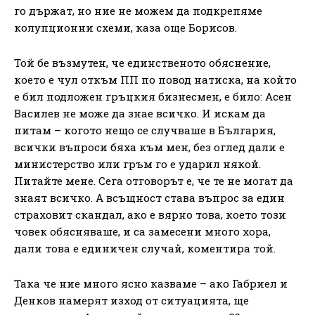
го държат, но ние не можем да подкрепяме
колупционни схеми, каза още Борисов.
Той бе възмутен, че единственото обяснение,
което е чул откъм ПП по повод натиска, на който
е бил подложен гръцкия бизнесмен, е било: Асен
Василев не може да знае всичко. И искам да
питам – когото нещо се случваше в България,
всички въпроси бяха към мен, без оглед дали е
министерство или гръм го е ударил някой.
Питайте мене. Сега отговорът е, че те не могат да
знаят всичко. А всъщност става въпрос за един
страховит скандал, ако е вярно това, което този
човек обясняваше, и са замесени много хора,
дали това е единичен случай, коментира той.
Така че ние много ясно казваме – ако Габриел и
Денков намерят изход от ситуацията, ще