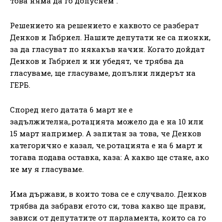
това няма да го допуснем“.
Решението на решението е каквото се разберат
Денков и Габриел. Нашите депутати не са пионки,
за да гласуват по някакъв начин. Когато дойдат
Денков и Габриел и ни убедят, че трябва да
гласуваме, ще гласуваме, допълни лидерът на
ГЕРБ.
Според него датата 6 март не е
задължителна,.ротацията можело да е на 10 или
15 март например. А запитан за това, че Денков
категорично е казал, че.ротацията е на 6 март и
тогава подава оставка, каза: А какво ще стане, ако
не му я гласуваме.
Има държави, в които това се е случвало. Денков
трябва да забрави егото си, това какво ще прави,
зависи от депутатите от парламента, които са го