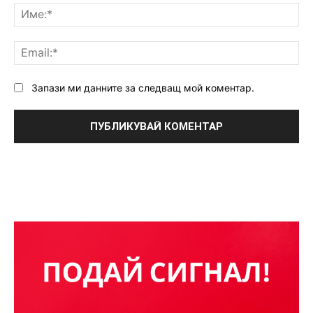
Им
Ema
Запази ми данните за следващ мой коментар.