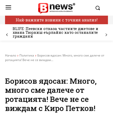
Най-важните новини с точния анализ!
BLIFE: Пеевски отказа частните джетове и
хвана Тюркиш еърлайнс като останалите
граждани
Начало
Политика
Борисов ядосан: Много, много сме далече от
ротацията! Вече не се виждам...
Борисов ядосан: Много,
много сме далече от
ротацията! Вече не се
виждам с Киро Петков!