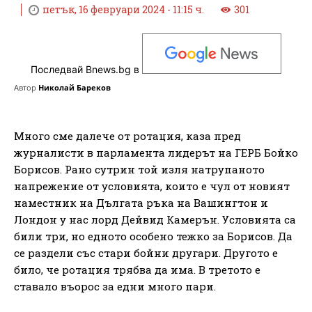
петък, 16 февруари 2024 - 11:15 ч.
301
Последвай Bnews.bg в
Автор
Николай Бареков
Много сме далече от ротация, каза пред
журналисти в парламента лидерът на ГЕРБ Бойко
Борисов. Рано сутрин той изля натрупаното
напрежение от условията, които е чул от новият
наместник на Дългата ръка на Вашингтон и
Лондон у нас лорд Дейвид Камерън. Условията са
били три, но едното особено тежко за Борисов. Да
се раздели със стари бойни другари. Другото е
било, че ротация трябва да има. В третото е
ставало въорос за едни много пари.