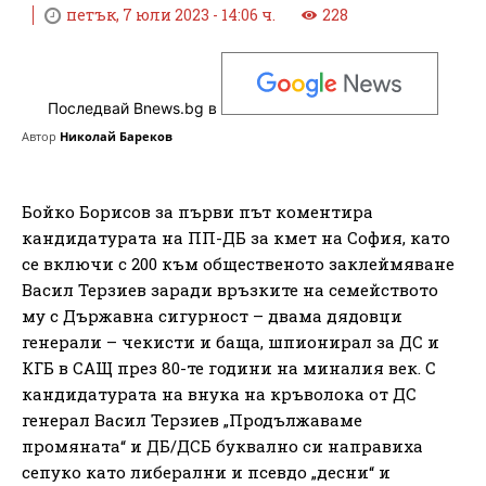
петък, 7 юли 2023 - 14:06 ч.
228
Последвай Bnews.bg в
Автор
Николай Бареков
Бойко Борисов за първи път коментира
кандидатурата на ПП-ДБ за кмет на София, като
се включи с 200 към общественото заклеймяване
Васил Терзиев заради връзките на семейството
му с Държавна сигурност – двама дядовци
генерали – чекисти и баща, шпионирал за ДС и
КГБ в САЩ през 80-те години на миналия век. С
кандидатурата на внука на кръволока от ДС
генерал Васил Терзиев „Продължаваме
промяната“ и ДБ/ДСБ буквално си направиха
сепуко като либерални и псевдо „десни“ и