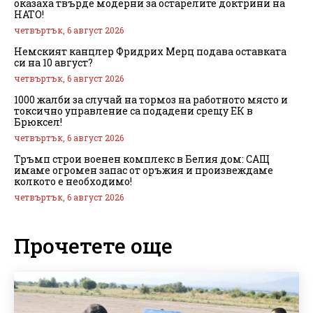
оказаха твърде модерни за остарелите доктрини на
НАТО!
четвъртък, 6 август 2026
Немският канцлер Фридрих Мерц подава оставката
си на 10 август?
четвъртък, 6 август 2026
1000 жалби за случай на тормоз на работното място и
токсично управление са подадени срещу ЕК в
Брюксел!
четвъртък, 6 август 2026
Тръмп строи военен комплекс в Белия дом: САЩ
имаме огромен запас от оръжия и произвеждаме
колкото е необходимо!
четвъртък, 6 август 2026
Прочетете още