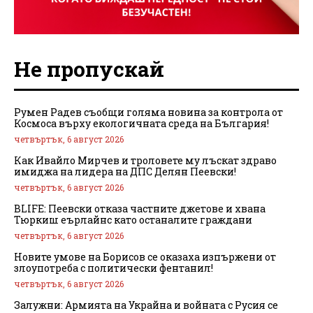
Не пропускай
Румен Радев съобщи голяма новина за контрола от
Космоса върху екологичната среда на България!
четвъртък, 6 август 2026
Как Ивайло Мирчев и троловете му лъскат здраво
имиджа на лидера на ДПС Делян Пеевски!
четвъртък, 6 август 2026
BLIFE: Пеевски отказа частните джетове и хвана
Тюркиш еърлайнс като останалите граждани
четвъртък, 6 август 2026
Новите умове на Борисов се оказаха изпържени от
злоупотреба с политически фентанил!
четвъртък, 6 август 2026
Залужни: Армията на Украйна и войната с Русия се