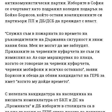
антикомунистически партии. Изборите в София
се очертават като подранил коледен подарък за
Бойко Борисов, който остави коалиционните си
партньори ПП и ДБ/ДСБ да преяждат с власт.
“Служил съм в пожарната по времето на
ръководителите на Държавна сигурност и знам
какви бяха. Мен не могат да ме заблудят.
Приказките за червените куфарчета не съм ги
измислил аз. Аз още марширувах по плаца,
когато се говореше за червени куфарчета,
червени мобифони и всичко останало”, заяви
Борисов и обеща да обяви кандидатът на ГЕРБ за
кмет “когато му дойде времето”.
С нелепата кандидатура на наследника на
висшата номенклатура от БКП и ДС на
„Промяната“ и ДБ изборите в столицата са в
кърпа вързани за ГЕРБ стига просто да издигнат