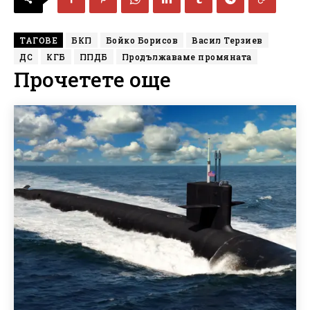
ТАГОВЕ
БКП
Бойко Борисов
Васил Терзиев
ДС
КГБ
ППДБ
Продължаваме промяната
Прочетете още