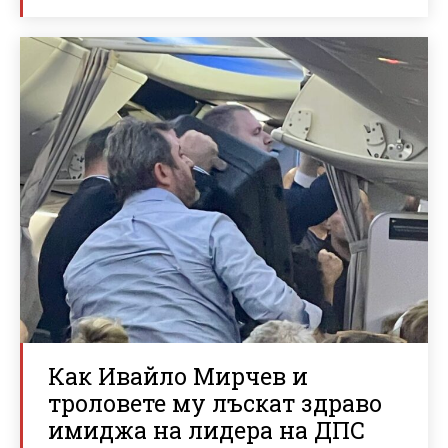
Как Ивайло Мирчев и
троловете му лъскат здраво
имиджа на лидера на ДПС