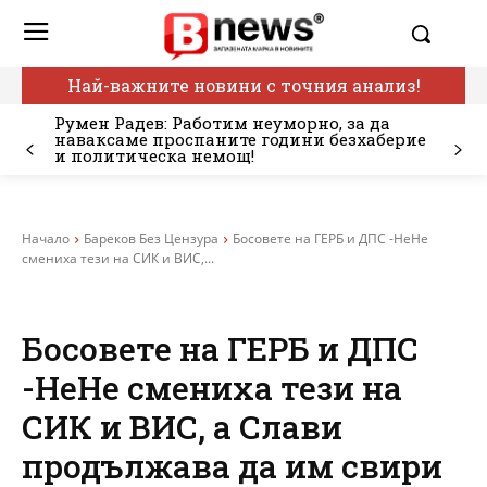
Най-важните новини с точния анализ!
Румен Радев: Работим неуморно, за да
наваксаме проспаните години безхаберие
и политическа немощ!
Начало
Бареков Без Цензура
Босовете на ГЕРБ и ДПС -НеНе
смениха тези на СИК и ВИС,...
Босовете на ГЕРБ и ДПС
-НеНе смениха тези на
СИК и ВИС, а Слави
продължава да им свири