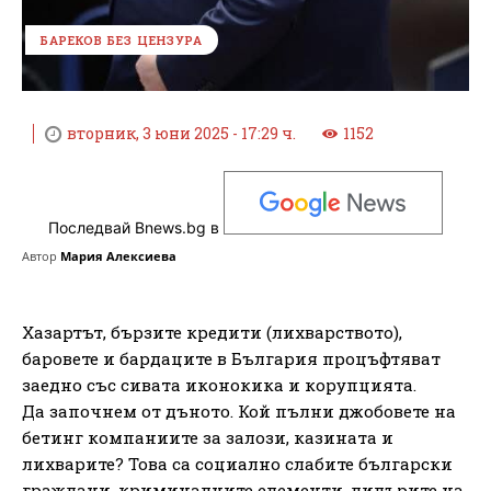
БАРЕКОВ БЕЗ ЦЕНЗУРА
вторник, 3 юни 2025 - 17:29 ч.
1152
Последвай Bnews.bg в
Автор
Мария Алексиева
Хазартът, бързите кредити (лихварството),
баровете и бардаците в България процъфтяват
заедно със сивата иконокика и корупцията.
Да започнем от дъното. Кой пълни джобовете на
бетинг компаниите за залози, казината и
лихварите? Това са социално слабите български
граждани, криминалните елементи, дилърите на