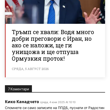
Тръмп се хвали: Водя много
добри преговори с Иран, но
ако се наложи, ще ги
унищожа и ще отпуша
Ормузкия проток!
СРЯДА, 5 АВГУСТ 2026
7 Коментари
Кико Канадчето
сряда, 4 юни 2025 At 10:10
Спомнете си само записите на ППДБ, пуснати от Радостин