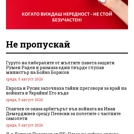
Не пропускай
Гуруто на либералите от жълтите павета защити
Румен Радев и размаза един твърде глупав
министър на Бойко Борисов
сряда, 5 август 2026
Европа и Русия започнаха тайни преговори за край на
войната в Украйна! Ето къде
сряда, 5 август 2026
Главчев се оказа арбитърът във войната на Иван
Демерджиев срещу Пеевски за полетите с частните
самолети
сряда, 5 август 2026