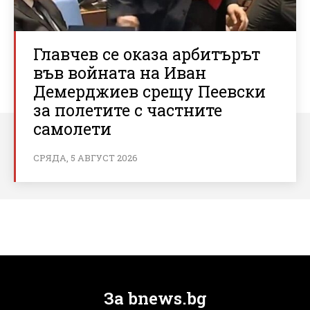
Главчев се оказа арбитърът
във войната на Иван
Демерджиев срещу Пеевски
за полетите с частните
самолети
СРЯДА, 5 АВГУСТ 2026
За bnews.bg