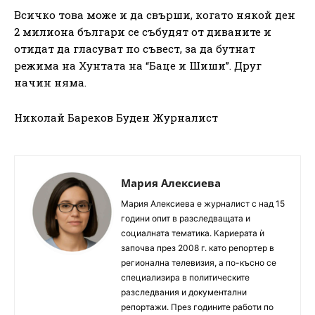
Всичко това може и да свърши, когато някой ден
2 милиона българи се събудят от диваните и
отидат да гласуват по съвест, за да бутнат
режима на Хунтата на “Баце и Шиши”. Друг
начин няма.
Николай Бареков Буден Журналист
Мария Алексиева
Мария Алексиева е журналист с над 15
години опит в разследващата и
социалната тематика. Кариерата ѝ
започва през 2008 г. като репортер в
регионална телевизия, а по-късно се
специализира в политическите
разследвания и документални
репортажи. През годините работи по