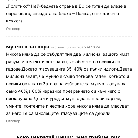
„Политико“: Най-бедната страна в ЕС се готви да влезе в
еврозоната, звездата на блока – Полша, е по-далеч от
всякога
Отговор
мунчо в затвора
вторник, 3 юни 2025 At 18:24
Никога няма да се събудят тия два милиона, защото имат
разум, интелект и осъзнават, че абсолютно всички са
гадове.Докато гласуващите 35-40% са пълни идиоти.Двата
милиона знаят, че мунчо е също толкова гаден, колкото и
всички останали.Затова на изборите за мунчо гласуваха
само 40%,а 60% изразиха презрението си към него с
негласуване.Дори и уродът мунчо да направи партия,
умните, почтените и честни хора никога няма да гласуват
за него.Те са мислещите, гласуващите са дебили.
Отговор
Боко Тиквата§Шиши: "Ние грабим, вие