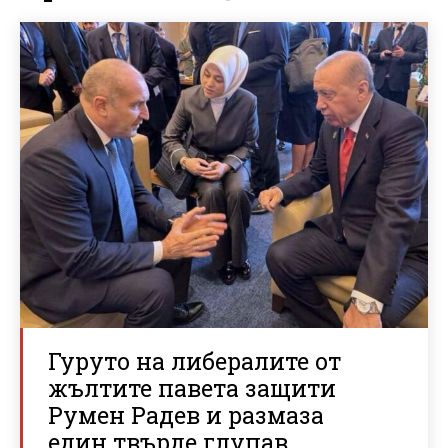
Гуруто на либералите от
жълтите павета защити
Румен Радев и размаза
един твърде глупав