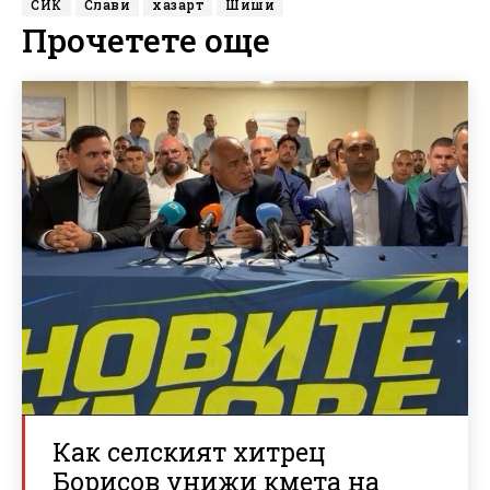
СИК
Слави
хазарт
Шиши
Прочетете още
Как селският хитрец
Борисов унижи кмета на