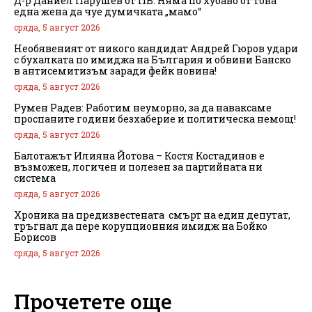
Д-р Даниел Парушев от ПБ: Няма по хубаво от това
една жена да чуе думичката „мамо“
сряда, 5 август 2026
Необявеният от никого кандидат Андрей Гюров удари
с бухалката по имиджа на България и обвини Банско
в антисемитизъм заради фейк новина!
сряда, 5 август 2026
Румен Радев: Работим неуморно, за да наваксаме
проспаните години безхаберие и политическа немощ!
сряда, 5 август 2026
Балотажът Илияна Йотова – Костя Костадинов е
възможен, логичен и полезен за партийната ни
система
сряда, 5 август 2026
Хроника на предизвестената смърт на един депутат,
тръгнал да пере корупционния имидж на Бойко
Борисов
сряда, 5 август 2026
Прочетете още