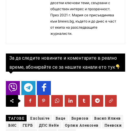
десетки ключови теми, свързани с
обществен интерес и прозрачност.
През 2021 г. Мария се присъединява
към bnews.bg, където и до днес е част
от екипа на разследващите
журналисти.
За да следите новините и коментарите в реално
време, абонирайте се за нашите канали ето тук
ТАГОВЕ
Exclusive
Баце
Борисов
Васил Илиев
ВИС
ГЕРБ
ДПС НеНе
Орлин Алексоев
Пеевски