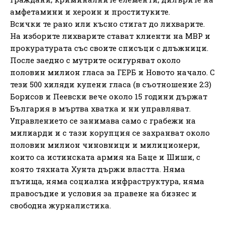
амфетамини и хероин и проституките.
Всички те рано или късно стигат до лихварите.
На изборите лихварите стават клиенти на МВР и
прокуратурата със своите списъци с длъжници.
После заедно с мутрите осигуряват около
половин милион гласа за ГЕРБ и Новото начало. С
тези 500 хиляди купени гласа (в съотношение 2:3)
Борисов и Пеевски вече около 15 години държат
България в мъртва хватка и ни управляват.
Управлението се занимава само с грабежи на
милиарди и с тази корупция се захранват около
половин милион чиновници и милиционери,
които са истинската армия на Баце и Шиши, с
която тяхната Хунта държи властта. Няма
пътища, няма социална инфраструктура, няма
правосъдие и условия за правене на бизнес и
свободна журналистика.