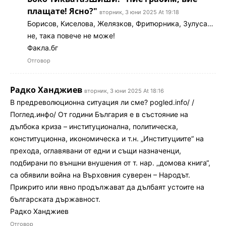
плащате! Ясно?"
вторник, 3 юни 2025 At 19:18
Борисов, Киселова, Желязков, Фритюрника, Зулуса…
не, така повече не може!
Факла.бг
Отговор
Радко Ханджиев
вторник, 3 юни 2025 At 18:16
В предреволюционна ситуация ли сме? pogled.info/ /
Поглед.инфо/ От години България е в състояние на
дълбока криза – институционална, политическа,
конституционна, икономическа и т.н. „Институциите“ на
прехода, оглавявани от едни и същи назначенци,
подбирани по външни внушения от т. нар. „домова книга“,
са обявили война на Върховния суверен – Народът.
Прикрито или явно продължават да дълбаят устоите на
българската държавност.
Радко Ханджиев
Отговор