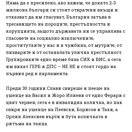
Няма да е пресилено, ако кажем, че докато 2-3
милиона българи си стоят отвратени вкъщи и
отказват да им гласуват, България затъва в
тресавището на пороците, престъпността и
корупцията, защото държавата ни се управлява с
гласовете на социално изключените,
проститутките у нас и в чужбина, от мутрите, от
лихварите и от останалата улична престъпност.
Групировките едно време бяха СИК и ВИС, а сега
им викат ГЕРБ и ДПС – НЕ НЕ и стоят гордо на
първия ред в парламента.
Преди 30 години Слави свиреше и пееше на
ушенце на Васил и Жоро Илиеви от едно Ферари с
цвят червен, сега е в инвалидна количка, но пак
свири на ушенце на Пеевски, Борисов и Таки, а
Орлин Алексиев върти и бута количката в
ритъма на танца.