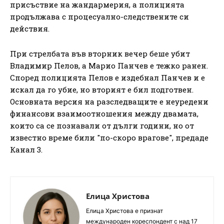
присъствие на жандармерия, а полицията
продължава с процесуално-следствените си
действия.
При стрелбата във вторник вечер беше убит
Владимир Пелов, а Марио Панчев е тежко ранен.
Според полицията Пелов е издебнал Панчев и е
искал да го убие, но вторият е бил подготвен.
Основната версия на разследващите е неуредени
финансови взаимоотношения между двамата,
които са се познавали от дълги години, но от
известно време били "по-скоро врагове", предаде
Канал 3.
Елица Христова
Елица Христова е признат
международен кореспондент с над 17