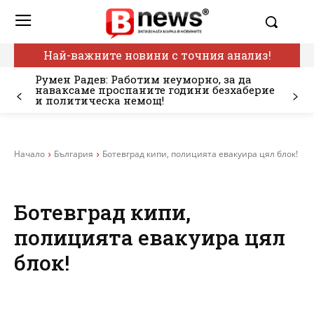
Най-важните новини с точния анализ!
Румен Радев: Работим неуморно, за да
наваксаме проспаните години безхаберие
и политическа немощ!
Начало
България
Ботевград кипи, полицията евакуира цял блок!
Ботевград кипи,
полицията евакуира цял
блок!