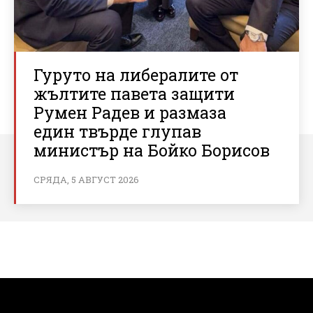
Гуруто на либералите от
жълтите павета защити
Румен Радев и размаза
един твърде глупав
министър на Бойко Борисов
СРЯДА, 5 АВГУСТ 2026