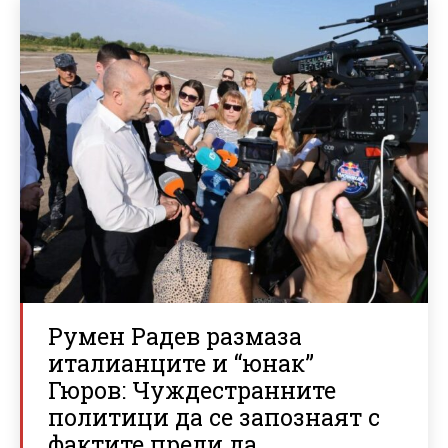
Румен Радев размаза
италианците и “юнак”
Гюров: Чуждестранните
политици да се запознаят с
фактите преди да