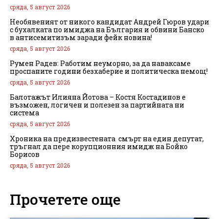
сряда, 5 август 2026
Необявеният от никого кандидат Андрей Гюров удари
с бухалката по имиджа на България и обвини Банско
в антисемитизъм заради фейк новина!
сряда, 5 август 2026
Румен Радев: Работим неуморно, за да наваксаме
проспаните години безхаберие и политическа немощ!
сряда, 5 август 2026
Балотажът Илияна Йотова – Костя Костадинов е
възможен, логичен и полезен за партийната ни
система
сряда, 5 август 2026
Хроника на предизвестената смърт на един депутат,
тръгнал да пере корупционния имидж на Бойко
Борисов
сряда, 5 август 2026
Прочетете още