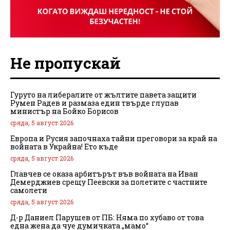
Не пропускай
Гуруто на либералите от жълтите павета защити
Румен Радев и размаза един твърде глупав
министър на Бойко Борисов
сряда, 5 август 2026
Европа и Русия започнаха тайни преговори за край на
войната в Украйна! Ето къде
сряда, 5 август 2026
Главчев се оказа арбитърът във войната на Иван
Демерджиев срещу Пеевски за полетите с частните
самолети
сряда, 5 август 2026
Д-р Даниел Парушев от ПБ: Няма по хубаво от това
една жена да чуе думичката „мамо“