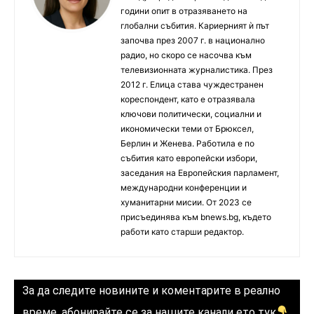
години опит в отразяването на
глобални събития. Кариерният ѝ път
започва през 2007 г. в национално
радио, но скоро се насочва към
телевизионната журналистика. През
2012 г. Елица става чуждестранен
кореспондент, като е отразявала
ключови политически, социални и
икономически теми от Брюксел,
Берлин и Женева. Работила е по
събития като европейски избори,
заседания на Европейския парламент,
международни конференции и
хуманитарни мисии. От 2023 се
присъединява към bnews.bg, където
работи като старши редактор.
За да следите новините и коментарите в реално
време, абонирайте се за нашите канали ето тук