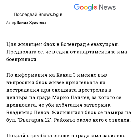
Последвай Bnews.bg в
Автор
Елица Христова
Цял жилищен блок в Ботевград е евакуиран.
Предполага се, че в един от апартаментите има
боеприпаси.
По информация на Канал 3 именно във
въпросния блок живее приятелката на
пострадалия при снощната престрелка в
центъра на града Марио Панчев, за когото се
предполага, че уби избягалия затворник
Владимир Пелов. Жилищният блок се намира на
бул. "България 12". Районът около него е отцепен.
Покрай стрелбата снощи в града има засилено