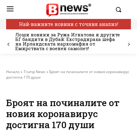
Най-важните новини с точния анализ!
Лоши новини за Ружа Игнатова и другите
БГ бандити в Дубай: Екстрадираха шефа
на Ирландската наркомафия от
Емирствата с военен самолет!
Начало
Trump News
Броят на починалите от новия коронавирус
достигна 170 души
Броят на починалите от
новия коронавирус
достигна 170 души