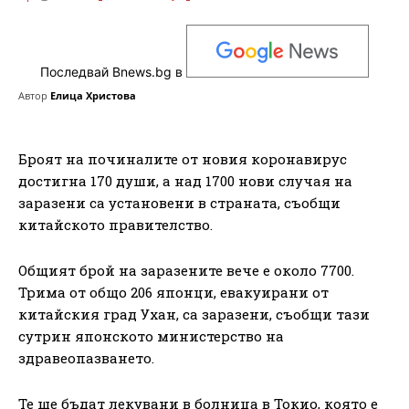
Последвай Bnews.bg в
Автор
Елица Христова
Броят на починалите от новия коронавирус
достигна 170 души, а над 1700 нови случая на
заразени са установени в страната, съобщи
китайското правителство.
Общият брой на заразените вече е около 7700.
Трима от общо 206 японци, евакуирани от
китайския град Ухан, са заразени, съобщи тази
сутрин японското министерство на
здравеопазването.
Те ще бъдат лекувани в болница в Токио, която е