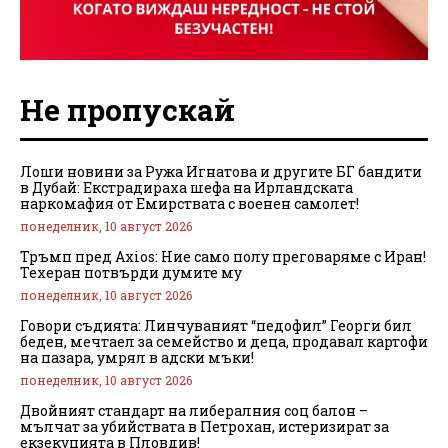
Не пропускай
Лоши новини за Ружа Игнатова и другите БГ бандити
в Дубай: Екстрадираха шефа на Ирландската
наркомафия от Емирствата с военен самолет!
понеделник, 10 август 2026
Тръмп пред Axios: Ние само полу преговаряме с Иран!
Техеран потвърди думите му
понеделник, 10 август 2026
Говори съдията: Линчуваният “педофил” Георги бил
беден, мечтаел за семейство и деца, продавал картофи
на пазара, умрял в адски мъки!
понеделник, 10 август 2026
Двойният стандарт на либералния соц балон –
мълчат за убийствата в Петрохан, истеризират за
екзекуцията в Пловдив!