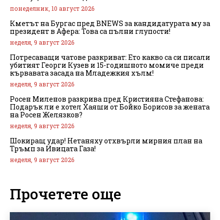
понеделник, 10 август 2026
Кметът на Бургас пред BNEWS за кандидатурата му за
президент в Афера: Това са пълни глупости!
неделя, 9 август 2026
Потресаващи чатове разкриват: Ето какво са си писали
убитият Георги Кузев и 15-годишното момиче преди
кървавата засада на Младежкия хълм!
неделя, 9 август 2026
Росен Миленов разкрива пред Кристияна Стефанова:
Подарък ли е хотел Хаяши от Бойко Борисов за жената
на Росен Желязков?
неделя, 9 август 2026
Шокиращ удар! Нетаняху отхвърли мирния план на
Тръмп за Ивицата Газа!
неделя, 9 август 2026
Прочетете още