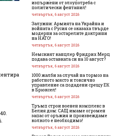
изпържени от злоупотреба с
политически фентанил!
четвъртък, 6 август 2026
Залужни: Армията на Украйна и
войната с Русия се оказаха твърде
модерни за остарелите доктрини
на НАТО!
четвъртък, 6 август 2026
Немският канцлер Фридрих Мерц
подава оставката си на 10 август?
четвъртък, 6 август 2026
ментира
1000 жалби за случай на тормоз на
работното място и токсично
управление са подадени срещу ЕК
в Брюксел!
четвъртък, 6 август 2026
Тръмп строи военен комплекс в
Белия дом: САЩ имаме огромен
40.
запас от оръжия и произвеждаме
колкото е необходимо!
.
четвъртък, 6 август 2026