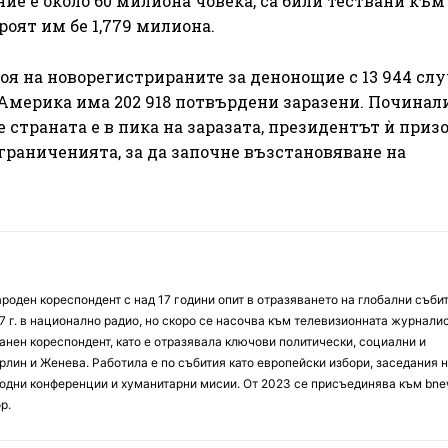
ние е около 60 милиона човека, са били тествани към
роят им бе 1,779 милиона.
оя на новорегистрираните за денонощие с 13 944 слу
Америка има 202 918 потвърдени заразени. Починали
е страната е в пика на заразата, президентът ѝ приз
граниченията, за да започне възстановяване на
оден кореспондент с над 17 години опит в отразяването на глобални събит
7 г. в национално радио, но скоро се насочва към телевизионната журналис
анен кореспондент, като е отразявала ключови политически, социални и
лин и Женева. Работила е по събития като европейски избори, заседания 
дни конференции и хуманитарни мисии. От 2023 се присъединява към bne
р.