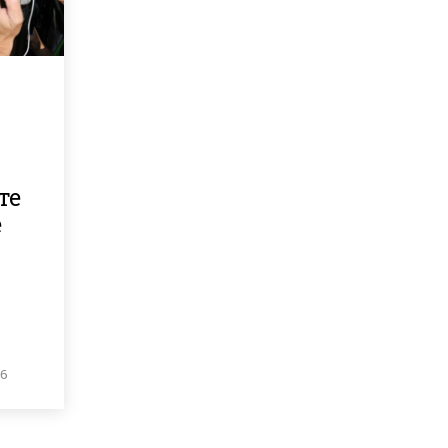
те
е
26