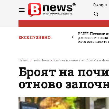
България
BLIFE: Пеевски о
ЕКСКЛУЗИВНО:
джетове и хван
като останалите
Начало
Trump News
Броят на починалите с Covid-19 в Ита
Броят на почи
отново започн