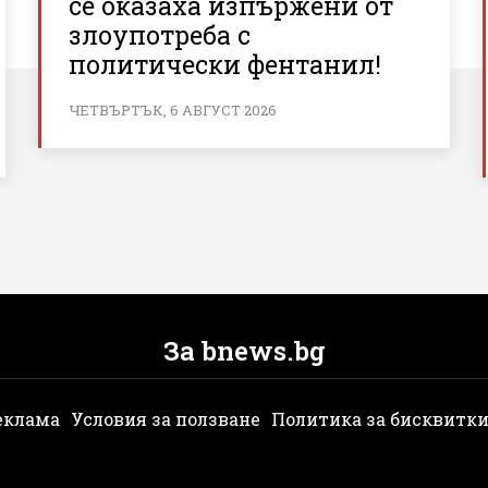
се оказаха изпържени от
злоупотреба с
политически фентанил!
ЧЕТВЪРТЪК, 6 АВГУСТ 2026
За bnews.bg
еклама
Условия за ползване
Политика за бисквитк