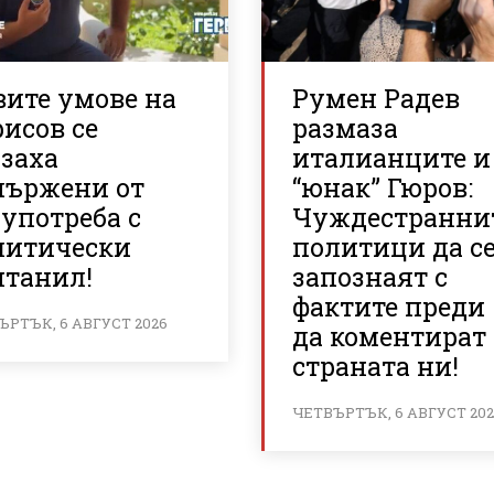
вите умове на
Румен Радев
исов се
размаза
азаха
италианците и
пържени от
“юнак” Гюров:
употреба с
Чуждестранни
литически
политици да с
нтанил!
запознаят с
фактите преди
ЪРТЪК, 6 АВГУСТ 2026
да коментират
страната ни!
ЧЕТВЪРТЪК, 6 АВГУСТ 20