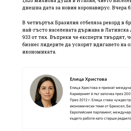
1,820 милиона души в Италия, чието населе
днешна дата за новия коронавирус. Вчера б
В четвъртък Бразилия отбеляза рекорд в бр
най-гъсто населената държава в Латинска 
933 от тях. Въпреки че експерти твърдят, ч
бизнес лидерите да ускорят вдигането на о
икономиката.
Елица Христова
Елица Христова е признат междунар
Кариерният ѝ път започва през 200
През 2012 г. Елица става чуждестр
икономически теми от Брюксел, Бер
Европейския парламент, междунаро
където работи като старши редакто