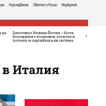
ура
Разследвания
Светът и Русия
НюзКурник
а да
Балотажът Илияна Йотова – Костя
Костадинов е възможен, логичен и
полезен за партийната ни система
9 в Италия