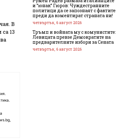
Румен Радев размаза италианците
и “юнак” Гюров: Чуждестранните
политици да се запознаят с фактите
преди да коментират страната ни!
четвъртък, 6 август 2026
чая. В
 са 13
Тръмп и войната му с комунистите:
Левицата превзе Демократите на
ова
предварителните избори за Сената
четвъртък, 6 август 2026
ия.
тика.
на
ws.bg,