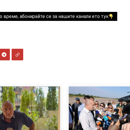
о време, абонирайте се за нашите канали ето тук