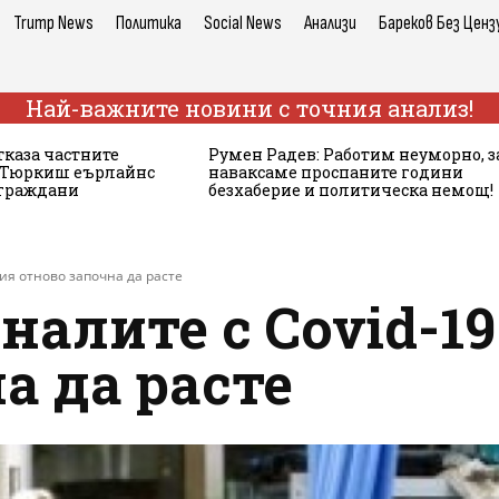
Trump News
Политика
Social News
Анализи
Бареков Без Ценз
Най-важните новини с точния анализ!
тказа частните
Румен Радев: Работим неуморно, з
а Тюркиш еърлайнс
наваксаме проспаните години
 граждани
безхаберие и политическа немощ!
лия отново започна да расте
налите с Covid-1
а да расте