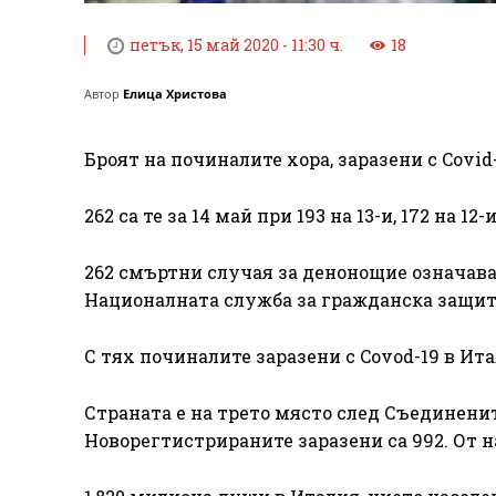
петък, 15 май 2020 - 11:30 ч.
18
Автор
Елица Христова
Броят на починалите хора, заразени с Covid-
262 са те за 14 май при 193 на 13-и, 172 на 12-и,
262 смъртни случая за денонощие означава
Националната служба за гражданска защита
С тях починалите заразени с Covod-19 в Ита
Страната е на трето място след Съединенит
Новорегтистрираните заразени са 992. От н