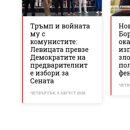
Тръмп и войната
Но
му с
Бор
комунистите:
ок
Левицата превзе
из
Демократите на
зло
предварителнит
по
е избори за
фе
Сената
ЧЕТВ
ЧЕТВЪРТЪК, 6 АВГУСТ 2026