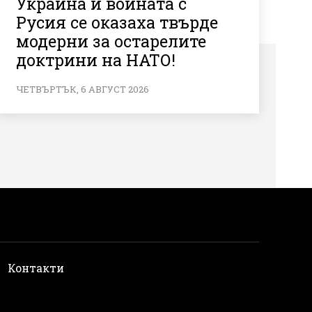
Украйна и войната с
Русия се оказаха твърде
модерни за остарелите
доктрини на НАТО!
ЧЕТВЪРТЪК, 6 АВГУСТ 2026
и
Контакти