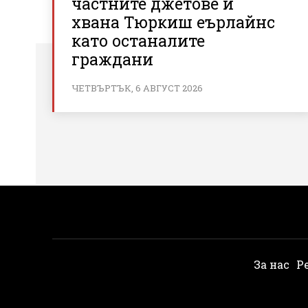
частните джетове и
хвана Тюркиш еърлайнс
като останалите
граждани
ЧЕТВЪРТЪК, 6 АВГУСТ 2026
За нас
Р