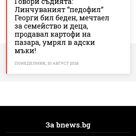
Говори съдията:
Линчуваният “педофил”
Георги бил беден, мечтаел
за семейство и деца,
продавал картофи на
пазара, умрял в адски
мъки!
ПОНЕДЕЛНИК, 10 АВГУСТ 2026
За bnews.bg