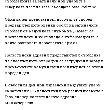
съобщенията за загинали при ударите в
северната част на Газа, съобщава още Ройтерс.
Официален представител посочи, че според
предварителните оценки броят на загиналите,
съобщен от медийната служба на „Хамас“, са
преувеличени и не съвпада с информацията, с
която разполага израелската армия.
Палестински здравни представители съобщиха,
че спасителните операции са затруднени заради
прекъснатите комуникации и интернет за втори
пореден ден.
В съботния ден при израелски въздушни удари
са загинали 108 палестинци на различни места в
Газа, според палестинското здравно
министерство.