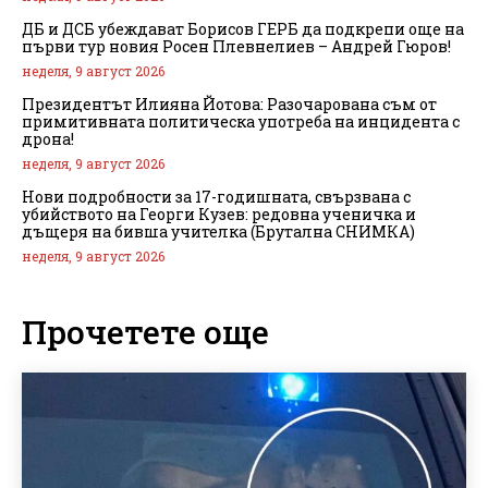
ДБ и ДСБ убеждават Борисов ГЕРБ да подкрепи още на
първи тур новия Росен Плевнелиев – Андрей Гюров!
неделя, 9 август 2026
Президентът Илияна Йотова: Разочарована съм от
примитивната политическа употреба на инцидента с
дрона!
неделя, 9 август 2026
Нови подробности за 17-годишната, свързвана с
убийството на Георги Кузев: редовна ученичка и
дъщеря на бивша учителка (Брутална СНИМКА)
неделя, 9 август 2026
Прочетете още