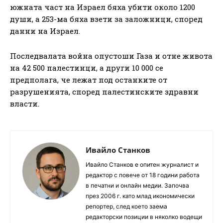
южната част на Израел бяха убити около 1200
души, а 253-ма бяха взети за заложници, според
данни на Израел.
Последвалата война опустоши Газа и отне живота
на 42 500 палестинци, а други 10 000 се
предполага, че лежат под останките от
разрушенията, според палестинските здравни
власти.
Ивайло Станков
Ивайло Станков е опитен журналист и
редактор с повече от 18 години работа
в печатни и онлайн медии. Започва
през 2006 г. като млад икономически
репортер, след което заема
редакторски позиции в няколко водещи