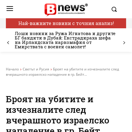
Най-важните новини с точния анализ!
Лоши новини за Ружа Игнатова и другите
БГ бандити в Дубай: Екстрадираха шефа
на Ирландската наркомафия от
Емирствата с военен самолет!
Начало
Светът и Русия
Броят на убитите и изчезналите след
вчерашното израелско нападение в гр. Бейт...
Броят на убитите и
изчезналите след
вчерашното израелско
нападение в гр. Бейт