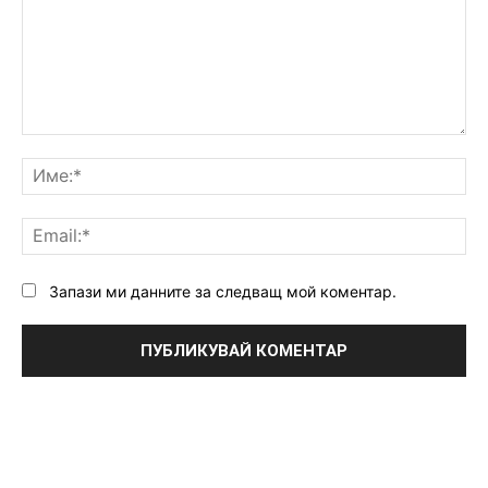
Коментар:
Им
Ema
Запази ми данните за следващ мой коментар.