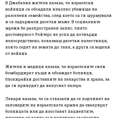
В Джабалия жители казаха, че израелски
войници са обсадили няколко убежища на
разселени семейства, след което са ги щурмували
и са задържали десетки мъже. В социалните
мрежи бе разпространен запис, чиято
достоверност Ройтерс не успя да потвърди
непосредствено, показващ десетки палестинци,
които седят на земята до танк, а други са водени
от войник.
Жители и медици казаха, че израелските сили
бомбардират къщи и обсаждат болници,
блокирайки доставките на лекарства и храна, за
да ги принудят да напуснат лагера.
Лекари казаха, че са отказали да се подчинят на
заповедите на израелската армия да евакуират
болницата или да изоставят пациентите,
мнозина от които са в критично състояние.