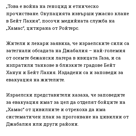
„Това е война на геноцид и етническо
прочистване. Окупацията извърши ужасно клане
в Бейт Лахия“, посочи медийната служба на
„Хамас“, цитирана от Ройтерс.
Жители и лекари заявиха, че израелските сили са
затегнали обсадата на Джабалия – най-големия
от осемте бежански лагера в ивицата Газа, и са
изпратили танкове в близките градове Бейт
Ханун и Бейт Лахия. Издадени са и заповеди за
евакуация на жителите.
Израелски представители казаха, че заповедите
за евакуация имат за цел да отделят бойците на
„Хамас“ от цивилните и отрекоха да има
систематичен план за прогонване на цивилни от
Джабалия или други райони.