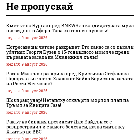
Не пропускай
Кметът на Бургас пред BNEWS за кандидатурата му за
президент в Афера: Това са пълни глупости!
неделя, 9 август 2026
Потресаващи чатове разкриват: Ето какво са си писали
убитият Георги Кузев и 15-годишното момиче преди
кървавата засада на Младежкия хълм!
неделя, 9 август 2026
Росен Миленов разкрива пред Кристияна Стефанова:
Подарък ли е хотел Хаяши от Бойко Борисов за жената
на Росен Желязков?
неделя, 9 август 2026
Шокиращ удар! Нетаняху отхвърли мирния план на
Тръмп за Ивицата Газа!
неделя, 9 август 2026
Ракът на бившия президент Джо Байдън се е
разпространил и е много болезнен, казва синът му
Хънтър по BBC
неделя, 9 август 2026