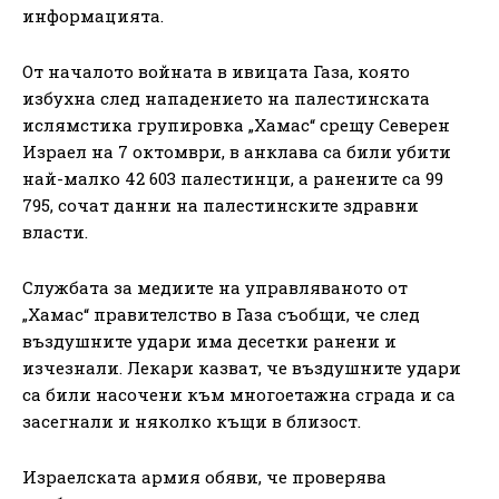
информацията.
От началото войната в ивицата Газа, която
избухна след нападението на палестинската
ислямстика групировка „Хамас“ срещу Северен
Израел на 7 октомври, в анклава са били убити
най-малко 42 603 палестинци, а ранените са 99
795, сочат данни на палестинските здравни
власти.
Службата за медиите на управляваното от
„Хамас“ правителство в Газа съобщи, че след
въздушните удари има десетки ранени и
изчезнали. Лекари казват, че въздушните удари
са били насочени към многоетажна сграда и са
засегнали и няколко къщи в близост.
Израелската армия обяви, че проверява