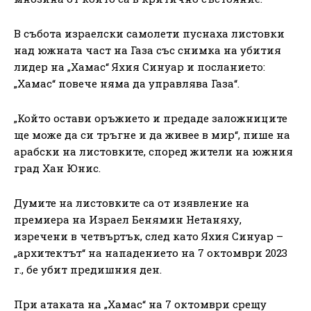
В събота израелски самолети пуснаха листовки
над южната част на Газа със снимка на убития
лидер на „Хамас“ Яхия Синуар и посланието:
„Хамас“ повече няма да управлява Газа“.
„Който остави оръжието и предаде заложниците
ще може да си тръгне и да живее в мир“, пише на
арабски на листовките, според жители на южния
град Хан Юнис.
Думите на листовките са от изявление на
премиера на Израел Бенямин Нетаняху,
изречени в четвъртък, след като Яхия Синуар –
„архитектът“ на нападението на 7 октомври 2023
г., бе убит предишния ден.
При атаката на „Хамас“ на 7 октомври срещу