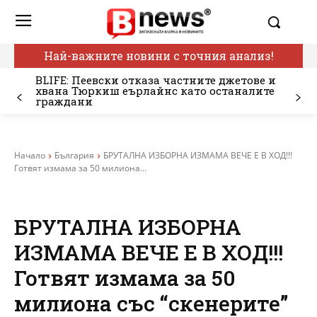
Най-важните новини с точния анализ!
BLIFE: Пеевски отказа частните джетове и
хвана Тюркиш еърлайнс като останалите
граждани
Начало
България
БРУТАЛНА ИЗБОРНА ИЗМАМА ВЕЧЕ Е В ХОД!!!
Готвят измама за 50 милиона...
БРУТАЛНА ИЗБОРНА
ИЗМАМА ВЕЧЕ Е В ХОД!!!
Готвят измама за 50
милиона със “скенерите”