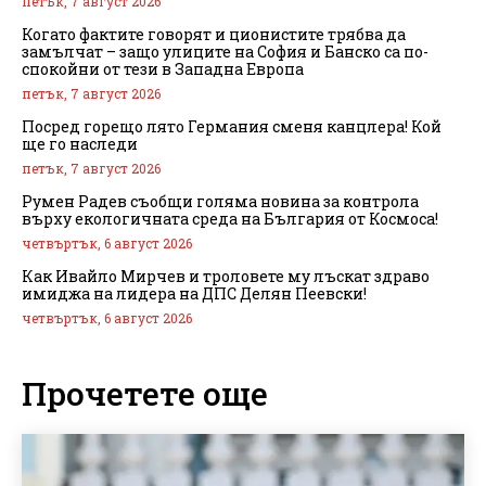
петък, 7 август 2026
Когато фактите говорят и ционистите трябва да
замълчат – защо улиците на София и Банско са по-
спокойни от тези в Западна Европа
петък, 7 август 2026
Посред горещо лято Германия сменя канцлера! Кой
ще го наследи
петък, 7 август 2026
Румен Радев съобщи голяма новина за контрола
върху екологичната среда на България от Космоса!
четвъртък, 6 август 2026
Как Ивайло Мирчев и троловете му лъскат здраво
имиджа на лидера на ДПС Делян Пеевски!
четвъртък, 6 август 2026
Прочетете още