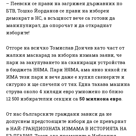
– Пеевски се прави на загрижен държавник по
БТВ, Тошко Йорданов се прави на изборен
демократ в НС, а всъщност вече са готови да
манипулират, да опорочат и да откраднат
изборите!
Отгоре на всичко Томислав Дончев като част от
жалкия маскарад за изборна измама заяви, че
пари за закупуването на сканиращи устройства
в бюджета НЯМА. Пари НЯМА, ама явно някой ги
ИМА тези пари и вече даже е купил скенерите и
сигурно и ще спечели от тях. Една такава машина
струва около 4 хиляди евро умножено по близо
12 500 избирателни секции са
50
милиона евро
.
От нас българските граждани зависи да не
допуснем предстоящите избори да се превърнат
в НАЙ-ГРАНДИОЗНАТА ИЗМАМА В ИСТОРИЯТА НА
БЪЛГАРИЯ. Тоест, ако промените в Изборния