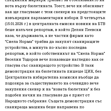
вота върху бюлетината. Тоест, вече ни обясняват
как ще гласуваме с тези скенери на предстоящите
извънредни парламентарни избори. В четвъртък
(15.01.2026 г.) в централната емисия новини на БТВ
беше излъчен репортаж, в който Делян Пеевски
каза, че държавата, а не частни фирми като
“Сиела Норма” трябва да закупят сканиращите
устройства, а минута по-късно последва
репортаж, в който собственикът на “Сиела Норма”
Веселин Тодоров вече показваше нагледно как се
гласува със сканиращото устройство. В тази
демонстрация на бюлетината пишеше ЦИК, без
Централната избирателна комисия въобще да
подозира за съществуването на очевидно вече
закупения скенер и на “новата бюлетина” и без
подобен начин на гласуване да е приет от
Народното събрание. Същата демонстрация със
сканираща машина беше направена по