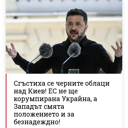
Сгъстиха се черните облаци
над Киев! ЕС не ще
корумпирана Украйна, а
Западът смята
положението и за
безнадеждно!