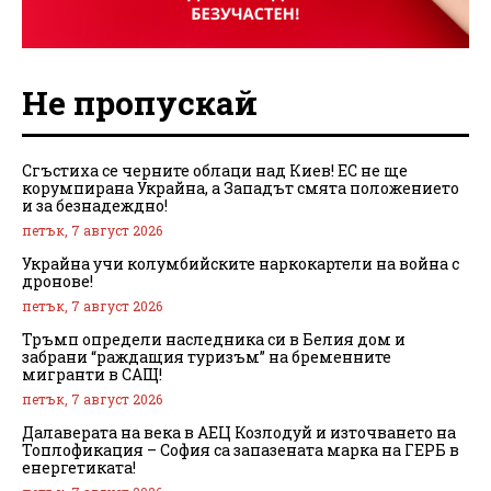
Не пропускай
Сгъстиха се черните облаци над Киев! ЕС не ще
корумпирана Украйна, а Западът смята положението
и за безнадеждно!
петък, 7 август 2026
Украйна учи колумбийските наркокартели на война с
дронове!
петък, 7 август 2026
Тръмп определи наследника си в Белия дом и
забрани “раждащия туризъм” на бременните
мигранти в САЩ!
петък, 7 август 2026
Далаверата на века в АЕЦ Козлодуй и източването на
Топлофикация – София са запазената марка на ГЕРБ в
енергетиката!