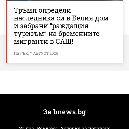
Тръмп определи
наследника си в Белия дом
и забрани “раждащия
туризъм” на бременните
мигранти в САЩ!
ПЕТЪК, 7 АВГУСТ 2026
За bnews.bg
За нас
Реклама
Условия за ползване