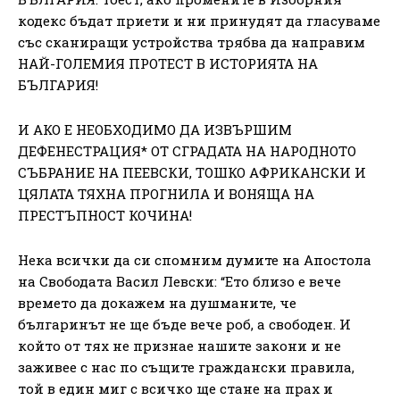
кодекс бъдат приети и ни принудят да гласуваме
със сканиращи устройства трябва да направим
НАЙ-ГОЛЕМИЯ ПРОТЕСТ В ИСТОРИЯТА НА
БЪЛГАРИЯ!
И АКО Е НЕОБХОДИМО ДА ИЗВЪРШИМ
ДЕФЕНЕСТРАЦИЯ* ОТ СГРАДАТА НА НАРОДНОТО
СЪБРАНИЕ НА ПЕЕВСКИ, ТОШКО АФРИКАНСКИ И
ЦЯЛАТА ТЯХНА ПРОГНИЛА И ВОНЯЩА НА
ПРЕСТЪПНОСТ КОЧИНА!
Нека всички да си спомним думите на Апостола
на Свободата Васил Левски: “Ето близо е вече
времето да докажем на душманите, че
българинът не ще бъде вече роб, а свободен. И
който от тях не признае нашите закони и не
заживее с нас по същите граждански правила,
той в един миг с всичко ще стане на прах и