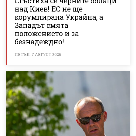
Сгъстиха се черните облаци
над Киев! ЕС не ще
корумпирана Украйна, а
Западът смята
положението и за
безнадеждно!
ПЕТЪК, 7 АВГУСТ 2026