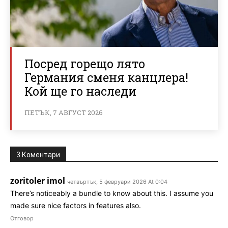
Посред горещо лято
Германия сменя канцлера!
Кой ще го наследи
ПЕТЪК, 7 АВГУСТ 2026
3 Коментари
zoritoler imol
четвъртък, 5 февруари 2026 At 0:04
There’s noticeably a bundle to know about this. I assume you
made sure nice factors in features also.
Отговор