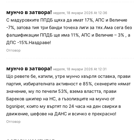
мунчо в затвора!
неделя, 18 януари 2026 At 12:36
С мадуровките ППДБ щяха да имат 17%, АПС и Величие
-7%, затова тия три банди точеха лиги за тях.Ама сега без
фалшификации ППДБ ще има 11%, АПС и Величие – 3% , а
ДПС -15%.Наздраве!
Отговор
мунчо в затвора!
неделя, 18 януари 2026 At 12:31
Що ревете бе, катили, утре мунчо хвърля оставка, прави
партия, избирателната активност е 85%, скенерите нямат
значение, му по печели 53%, взема властта, прави
Бареков шкипер на НС, а гъзолизците на мунчо от
bgsniper, които му въртят по 24 часа на ден свирки в
движение, шефове на ДАНС и всичко е прекрасно!
Отговор