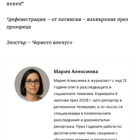
пепел!”
*дефенестрация – от латински – изхвърляне през
прозореца
Злостър – Черното влечуго
Мария Алексиева
Мария Алексиева е журналист с над 15
години опит в разследващата и
социалната тематика. Кариерата ѝ
започва през 2008 г. като репортер в
регионална телевизия, а по-късно се
специализира в политическите
разследвания и документални
репортажи. През годините работи по
десетки ключови теми, свързани с
обществен интерес и прозрачност.