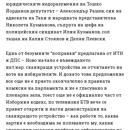
юридическите недоразумения на Тошко
Йорданов депутатът – Александър Рашев, син на
адвоката на Таки и народната представителка
Николета Кузманова, съпруга на шефа на
полицейския синдикат Илия Кузманов, сол
ташак на Калин Стоянов и Делян Пеевски.
Една от безумните “поправки” предлагана от ИТН
и ДПС – Ново начало е въвеждането
нат.нар. сканиращи устройства за отчитането на
вота на избирателите. И докато това предложение
все още не е прието окончателно в правната
комисия на парламента и не е гласувано в
пленарна зала, тоест още не е официално част от
Изборния кодекс, по телевизия БТВ вече се
правят открити и нагли демонстрации на
сканиращото устройство – как работи то, каква
хартия е необходима за ползването му, какви
специални маркери трябват за отбелязването на