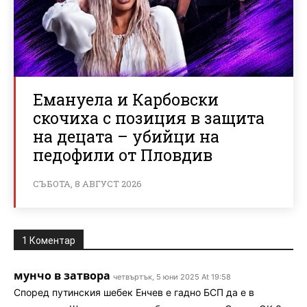
Емануела и Карбовски
скочиха с позиция в защита
на децата – убийци на
педофили от Пловдив
СЪБОТА, 8 АВГУСТ 2026
1 Коментар
мунчо в затвора
четвъртък, 5 юни 2025 At 19:58
Според путинския шебек Енчев е гадно БСП да е в