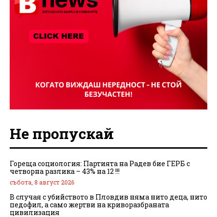
Не пропускай
Гореща социология: Партията на Радев бие ГЕРБ с
четворна разлика – 43% на 12 !!!
събота, 8 август 2026
В случая с убийството в Пловдив няма нито деца, нито
педофил, а само жертви на криворазбраната
цивилизация