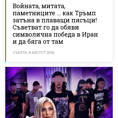
Войната, митата,
паметниците … как Тръмп
затъна в плаващи пясъци!
Съветват го да обяви
символична победа в Иран
и да бяга от там
СЪБОТА, 8 АВГУСТ 2026