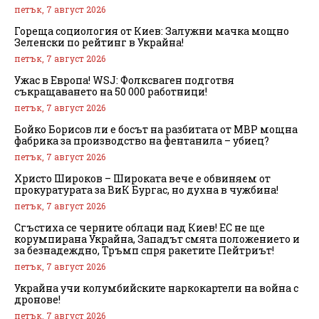
петък, 7 август 2026
Гореща социология от Киев: Залужни мачка мощно
Зеленски по рейтинг в Украйна!
петък, 7 август 2026
Ужас в Европа! WSJ: Фолксваген подготвя
съкращаването на 50 000 работници!
петък, 7 август 2026
Бойко Борисов ли е босът на разбитата от МВР мощна
фабрика за производство на фентанила – убиец?
петък, 7 август 2026
Христо Широков – Широката вече е обвиняем от
прокуратурата за ВиК Бургас, но духна в чужбина!
петък, 7 август 2026
Сгъстиха се черните облаци над Киев! ЕС не ще
корумпирана Украйна, Западът смята положението и
за безнадеждно, Тръмп спря ракетите Пейтриът!
петък, 7 август 2026
Украйна учи колумбийските наркокартели на война с
дронове!
петък, 7 август 2026