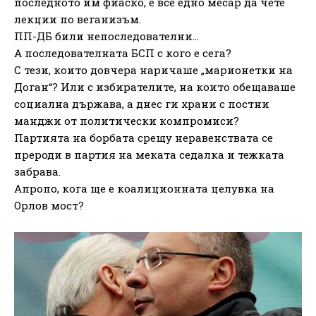
последното им фиаско, е все едно месар да чете
лекции по веганизъм.
ПП-ДБ били непоследователни…
А последователната БСП с кого е сега?
С тези, които довчера наричаше „марионетки на
Доган“? Или с избирателите, на които обещаваше
социална държава, а днес ги храни с постни
манджи от политически компромиси?
Партията на борбата срещу неравенствата се
прероди в партия на меката седалка и тежката
забрава.
Апропо, кога ще е коалиционната целувка на
Орлов мост?