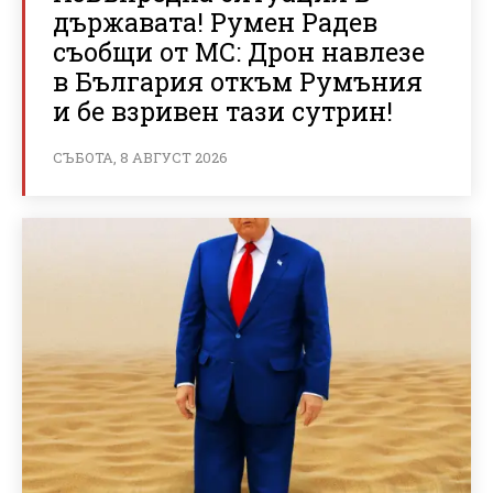
държавата! Румен Радев
съобщи от МС: Дрон навлезе
в България откъм Румъния
и бе взривен тази сутрин!
СЪБОТА, 8 АВГУСТ 2026