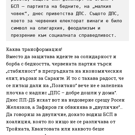
БСП – партията на бедните, на „малкия 
човек“, днес приветства ДПС. Същото ДПС, 
което за червения електорат винаги е било 
символ на олигархия, феодализъм и 
презрение към социалната справедливост.
Каква трансформация!
Вместо да защитава идеите за солидарност и
борба с бедността, червената партия търси
„стабилност“ в прегръдката на икономическия
елит, вързан за Сараите. И то с такава радост, че
се питаш дали на „Позитано“ вече не е залепена
плочка с надпис „ДПС – добре дошли у дома“.
Днес ПП-ДБ искат вот на недоверие срещу Росен
Желязков, а Зафиров ги обвинява в „двуличие“…
Да говориш за двуличие, докато водиш БСП в
коалиция, която по нищо не се различава от
Тройната, Квантовата или каквото беше