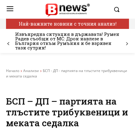
Най-важните новини с точния анализ!
Извънредна ситуация в държавата! Румен
Радев съобщи от МС: Дрон навлезе в
България откъм Румъния и бе взривен
тази сутрин!
Начало
Анализи
БСП - ДП - партията на тлъстите трибуквеници
и меката седалка
БСП – ДП – партията на
тлъстите трибуквеници и
меката седалка