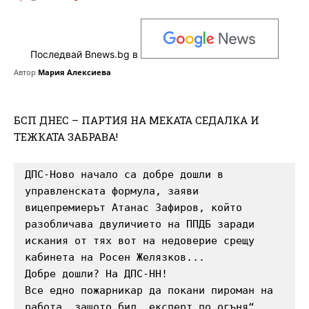
Последвай Bnews.bg в
Автор
Мария Алексиева
БСП ДНЕС – ПАРТИЯ НА МЕКАТА СЕДАЛКА И
ТЕЖКАТА ЗАБРАВА!
ДПС-Ново начало са добре дошли в 
управленската формула, заяви 
вицепремиерът Атанас Зафиров, който 
разобличава двуличието на ППДБ заради 
искания от тях вот на недоверие срещу 
кабинета на Росен Желязков...  

Добре дошли? На ДПС-НН! 

Все едно пожарникар да покани пироман на 
работа, защото бил „експерт по огъня“. 
