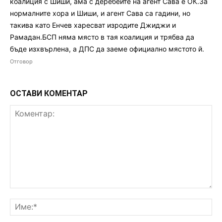
коалиция с Шиши, ама с деребеите на агент Сава е ОК.За
нормалните хора и Шиши, и агент Сава са гадини, но
такива като Енчев харесват изродите Джиджи и
Рамадан.БСП няма място в тая коалиция и трябва да
бъде изхвърлена, а ДПС да заеме официално мястото й.
Отговор
ОСТАВИ КОМЕНТАР
Коментар:
Им