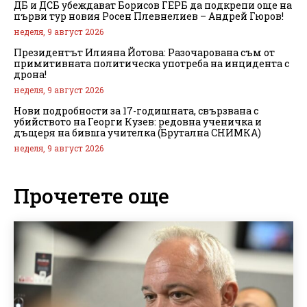
ДБ и ДСБ убеждават Борисов ГЕРБ да подкрепи още на
първи тур новия Росен Плевнелиев – Андрей Гюров!
неделя, 9 август 2026
Президентът Илияна Йотова: Разочарована съм от
примитивната политическа употреба на инцидента с
дрона!
неделя, 9 август 2026
Нови подробности за 17-годишната, свързвана с
убийството на Георги Кузев: редовна ученичка и
дъщеря на бивша учителка (Брутална СНИМКА)
неделя, 9 август 2026
Прочетете още