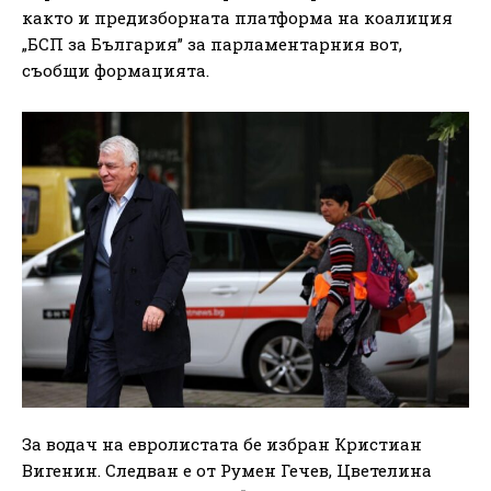
както и предизборната платформа на коалиция
„БСП за България” за парламентарния вот,
съобщи формацията.
За водач на евролистата бе избран Кристиан
Вигенин. Следван е от Румен Гечев, Цветелина