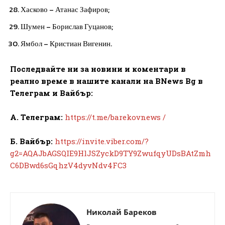
Хасково – Атанас Зафиров;
Шумен – Борислав Гуцанов;
Ямбол – Кристиан Вигенин.
Последвайте ни за новини и коментари в
реално време в нашите канали на BNews Bg в
Телеграм и Вайбър:
А. Телеграм:
https://t.me/barekovnews /
Б. Вайбър:
https://invite.viber.com/?
g2=AQAJbAGSQIE9HlJSZyckD9TY9ZwufqyUDsBAtZmh
C6DBwd6sGqhzV4dyvNdv4FC3
Николай Бареков