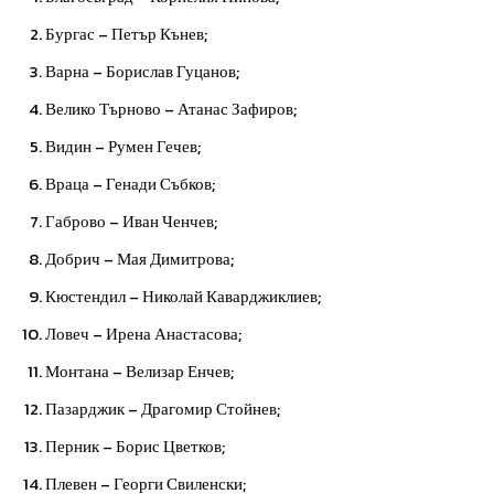
Бургас – Петър Кънев;
Варна – Борислав Гуцанов;
Велико Търново – Атанас Зафиров;
Видин – Румен Гечев;
Враца – Генади Събков;
Габрово – Иван Ченчев;
Добрич – Мая Димитрова;
Кюстендил – Николай Каварджиклиев;
Ловеч – Ирена Анастасова;
Монтана – Велизар Енчев;
Пазарджик – Драгомир Стойнев;
Перник – Борис Цветков;
Плевен – Георги Свиленски;