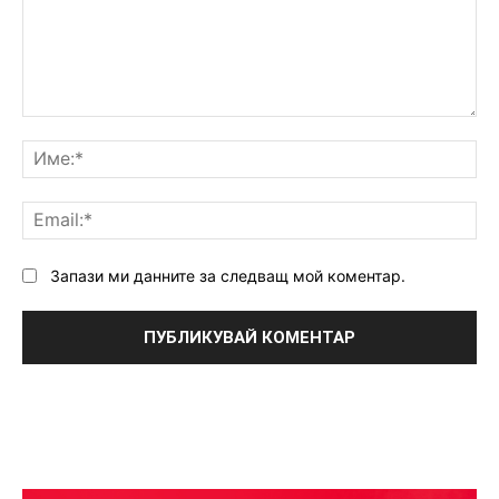
Коментар:
Им
Ema
Запази ми данните за следващ мой коментар.