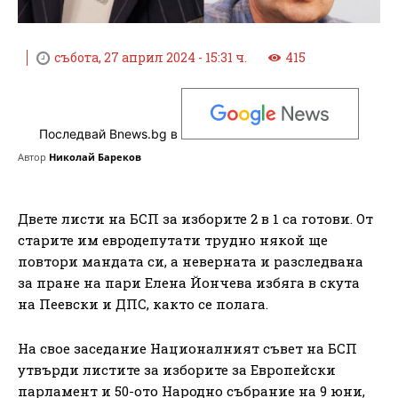
събота, 27 април 2024 - 15:31 ч.
415
Последвай Bnews.bg в
Автор
Николай Бареков
Двете листи на БСП за изборите 2 в 1 са готови. От
старите им евродепутати трудно някой ще
повтори мандата си, а неверната и разследвана
за пране на пари Елена Йончева избяга в скута
на Пеевски и ДПС, както се полага.
На свое заседание Националният съвет на БСП
утвърди листите за изборите за Европейски
парламент и 50-ото Народно събрание на 9 юни,