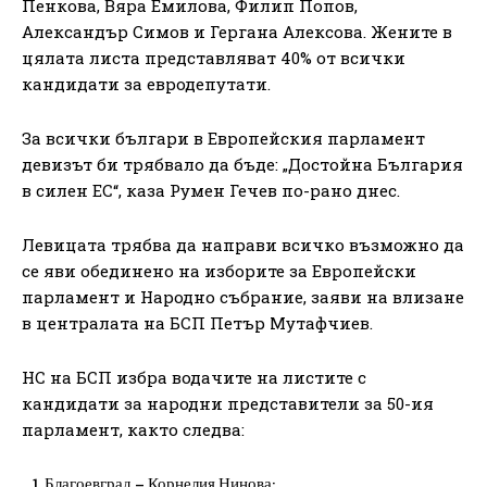
Пенкова, Вяра Емилова, Филип Попов,
Александър Симов и Гергана Алексова. Жените в
цялата листа представляват 40% от всички
кандидати за евродепутати.
За всички българи в Европейския парламент
девизът би трябвало да бъде: „Достойна България
в силен ЕС“, каза Румен Гечев по-рано днес.
Левицата трябва да направи всичко възможно да
се яви обединено на изборите за Европейски
парламент и Народно събрание, заяви на влизане
в централата на БСП Петър Мутафчиев.
НС на БСП избра водачите на листите с
кандидати за народни представители за 50-ия
парламент, както следва:
Благоевград – Корнелия Нинова;