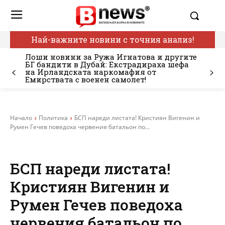
Най-важните новини с точния анализ!
Лоши новини за Ружа Игнатова и другите
БГ бандити в Дубай: Екстрадираха шефа
на Ирландската наркомафия от
Емирствата с военен самолет!
Начало
Политика
БСП нареди листата! Кристиян Вигенин и
Румен Гечев поведоха червения батальон по...
БСП нареди листата!
Кристиян Вигенин и
Румен Гечев поведоха
червения батальон по