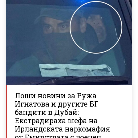
Лоши новини за Ружа
Игнатова и другите БГ
бандити в Дубай:
Екстрадираха шефа на
Ирландската наркомафия
от Емирствата с военен