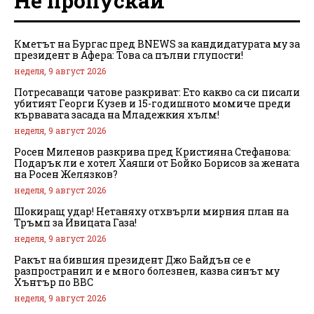
Не пропускай
Кметът на Бургас пред BNEWS за кандидатурата му за
президент в Афера: Това са пълни глупости!
неделя, 9 август 2026
Потресаващи чатове разкриват: Ето какво са си писали
убитият Георги Кузев и 15-годишното момиче преди
кървавата засада на Младежкия хълм!
неделя, 9 август 2026
Росен Миленов разкрива пред Кристияна Стефанова:
Подарък ли е хотел Хаяши от Бойко Борисов за жената
на Росен Желязков?
неделя, 9 август 2026
Шокиращ удар! Нетаняху отхвърли мирния план на
Тръмп за Ивицата Газа!
неделя, 9 август 2026
Ракът на бившия президент Джо Байдън се е
разпространил и е много болезнен, казва синът му
Хънтър по BBC
неделя, 9 август 2026