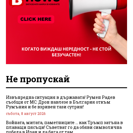
Не пропускай
Извънредна ситуация в държавата! Румен Радев
съобщи от МС: Дрон навлезе в България откъм
Румъния и бе взривен тази сутрин!
събота, 8 август 2026
Войната, митата, паметниците … как Тръмп затъна в
плаващи пясъци! Съветват го да обяви символична
победа в Иран и да бяга от там