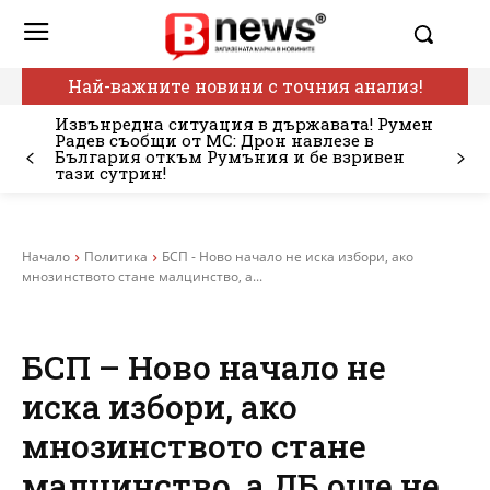
Най-важните новини с точния анализ!
Извънредна ситуация в държавата! Румен
Радев съобщи от МС: Дрон навлезе в
България откъм Румъния и бе взривен
тази сутрин!
Начало
Политика
БСП - Ново начало не иска избори, ако
мнозинството стане малцинство, а...
БСП – Ново начало не
иска избори, ако
мнозинството стане
малцинство, а ДБ още не