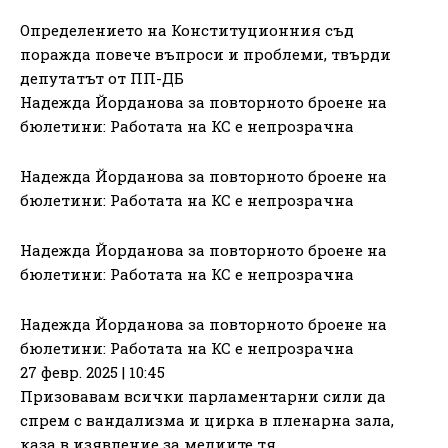
Определението на Конституционния съд
поражда повече въпроси и проблеми, твърди
депутатът от ПП-ДБ
Надежда Йорданова за повторното броене на
бюлетини: Работата на КС е непрозрачна
Надежда Йорданова за повторното броене на
бюлетини: Работата на КС е непрозрачна
Надежда Йорданова за повторното броене на
бюлетини: Работата на КС е непрозрачна
Надежда Йорданова за повторното броене на
бюлетини: Работата на КС е непрозрачна
27 февр. 2025 | 10:45
Призовавам всички парламентарни сили да
спрем с вандализма и цирка в пленарна зала,
каза в изявление за медиите тя