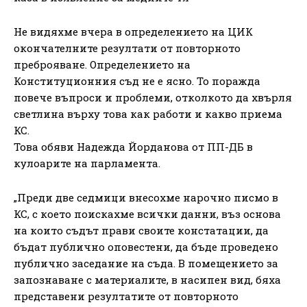
Не видяхме вчера в определението на ЦИК
окончателните резултати от повторното
преброяване. Определението на
Конституционния съд не е ясно. То поражда
повече въпроси и проблеми, отколкото да хвърля
светлина върху това как работи и какво приема
КС.
Това обяви Надежда Йорданова от ПП-ДБ в
кулоарите на парламента.
„Преди две седмици внесохме нарочно писмо в
КС, с което поискахме всички данни, въз основа
на които съдът прави своите констатации, да
бъдат публично оповестени, да бъде проведено
публично заседание на съда. В помещението за
запознаване с материалите, в насипен вид, бяха
представени резултатите от повторното