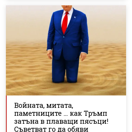
Войната, митата,
паметниците … как Тръмп
затъна в плаващи пясъци!
Съветват го да обяви