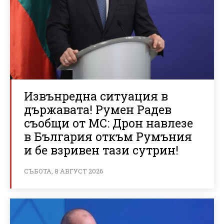
Извънредна ситуация в
държавата! Румен Радев
съобщи от МС: Дрон навлезе
в България откъм Румъния
и бе взривен тази сутрин!
СЪБОТА, 8 АВГУСТ 2026