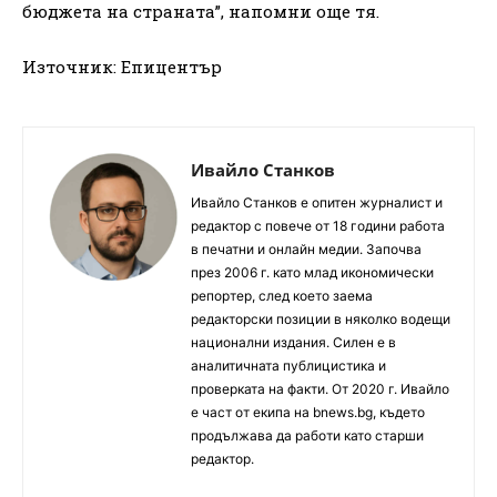
бюджета на страната”, напомни още тя.
Източник: Епицентър
Ивайло Станков
Ивайло Станков е опитен журналист и
редактор с повече от 18 години работа
в печатни и онлайн медии. Започва
през 2006 г. като млад икономически
репортер, след което заема
редакторски позиции в няколко водещи
национални издания. Силен е в
аналитичната публицистика и
проверката на факти. От 2020 г. Ивайло
е част от екипа на bnews.bg, където
продължава да работи като старши
редактор.