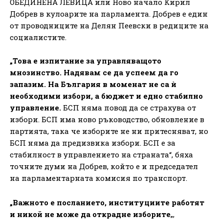
ОБЕДИНЕНА ЛЕВИЦА или Ново начало Кирил
Добрев в кулоарите на парламента. Добрев е един
от проводниците на Делян Пеевски в редиците на
социалистите.
„Това е изпитание за управляващото
мнозинство. Надявам се да успеем да го
запазим. На България в моменат не са ѝ
необходими избори, а бюджет и едно стабилно
управление.
БСП няма повод да се страхува от
избори. БСП има ново ръководство, обновление в
партията, така че изборите не ни притесняват, но
БСП няма да предизвика избори. БСП е за
стабилност в управлението на страната“, бяха
точните думи на Добрев, който е и председател
на парламентарната комисия по транспорт.
„Важното е посланието, институциите работят
и никой не може да открадне изборите
„,