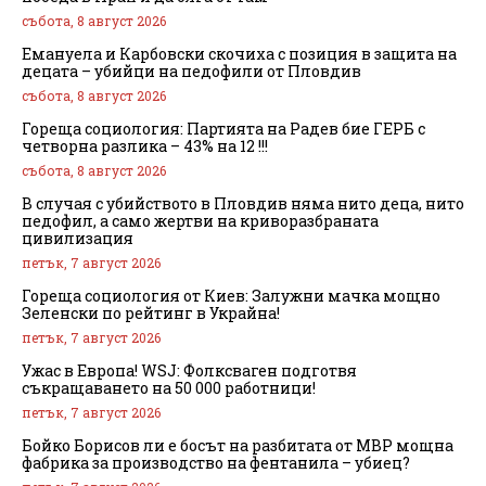
събота, 8 август 2026
Емануела и Карбовски скочиха с позиция в защита на
децата – убийци на педофили от Пловдив
събота, 8 август 2026
Гореща социология: Партията на Радев бие ГЕРБ с
четворна разлика – 43% на 12 !!!
събота, 8 август 2026
В случая с убийството в Пловдив няма нито деца, нито
педофил, а само жертви на криворазбраната
цивилизация
петък, 7 август 2026
Гореща социология от Киев: Залужни мачка мощно
Зеленски по рейтинг в Украйна!
петък, 7 август 2026
Ужас в Европа! WSJ: Фолксваген подготвя
съкращаването на 50 000 работници!
петък, 7 август 2026
Бойко Борисов ли е босът на разбитата от МВР мощна
фабрика за производство на фентанила – убиец?