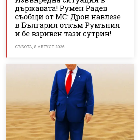
държавата! Румен Радев
съобщи от МС: Дрон навлезе
в България откъм Румъния
и бе взривен тази сутрин!
СЪБОТА, 8 АВГУСТ 2026