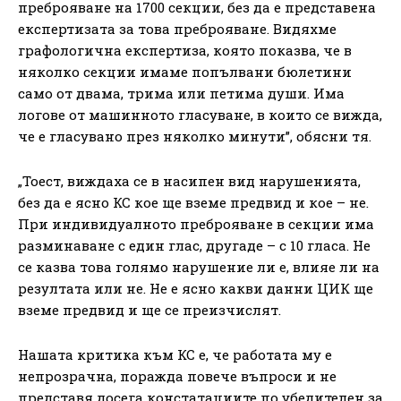
преброяване на 1700 секции, без да е представена
експертизата за това преброяване. Видяхме
графологична експертиза, която показва, че в
няколко секции имаме попълвани бюлетини
само от двама, трима или петима души. Има
логове от машинното гласуване, в които се вижда,
че е гласувано през няколко минути”, обясни тя.
„Тоест, виждаха се в насипен вид нарушенията,
без да е ясно КС кое ще вземе предвид и кое – не.
При индивидуалното преброяване в секции има
разминаване с един глас, другаде – с 10 гласа. Не
се казва това голямо нарушение ли е, влияе ли на
резултата или не. Не е ясно какви данни ЦИК ще
вземе предвид и ще се преизчислят.
Нашата критика към КС е, че работата му е
непрозрачна, поражда повече въпроси и не
представя досега констатациите по убедителен за