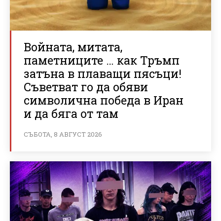
Войната, митата,
паметниците … как Тръмп
затъна в плаващи пясъци!
Съветват го да обяви
символична победа в Иран
и да бяга от там
СЪБОТА, 8 АВГУСТ 2026