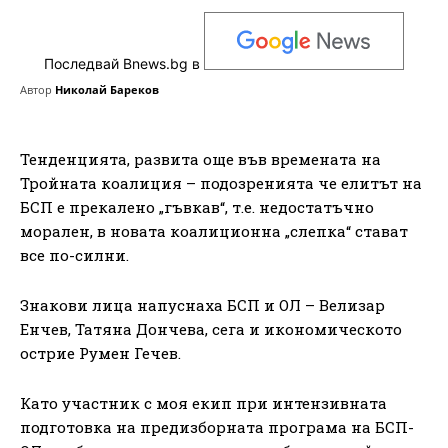
Последвай Bnews.bg в
Автор
Николай Бареков
Тенденцията, развита още във времената на
Тройната коалиция – подозренията че елитът на
БСП е прекалено „гъвкав“, т.е. недостатъчно
морален, в новата коалиционна „слепка“ стават
все по-силни.
Знакови лица напуснаха БСП и ОЛ – Велизар
Енчев, Татяна Дончева, сега и икономическото
острие Румен Гечев.
Като участник с моя екип при интензивната
подготовка на предизборната програма на БСП-