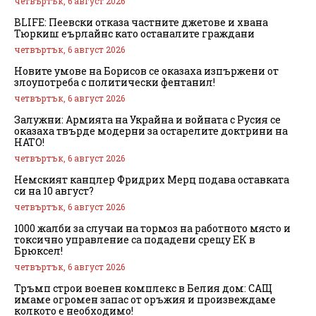
четвъртък, 6 август 2026
BLIFE: Пеевски отказа частните джетове и хвана
Тюркиш еърлайнс като останалите граждани
четвъртък, 6 август 2026
Новите умове на Борисов се оказаха изпържени от
злоупотреба с политически фентанил!
четвъртък, 6 август 2026
Залужни: Армията на Украйна и войната с Русия се
оказаха твърде модерни за остарелите доктрини на
НАТО!
четвъртък, 6 август 2026
Немският канцлер Фридрих Мерц подава оставката
си на 10 август?
четвъртък, 6 август 2026
1000 жалби за случаи на тормоз на работното място и
токсично управление са подадени срещу ЕК в
Брюксел!
четвъртък, 6 август 2026
Тръмп строи военен комплекс в Белия дом: САЩ
имаме огромен запас от оръжия и произвеждаме
колкото е необходимо!