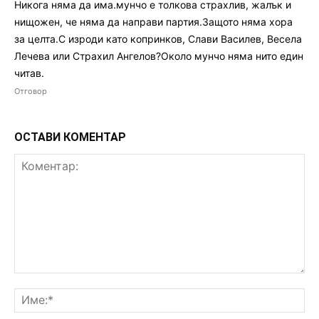
Никога няма да има.мунчо е толкова страхлив, жалък и
нищожен, че няма да направи партия.Защото няма хора
за целта.С изроди като копринков, Слави Василев, Весела
Лечева или Страхил Ангелов?Около мунчо няма нито един
читав.
Отговор
ОСТАВИ КОМЕНТАР
Коментар:
Им