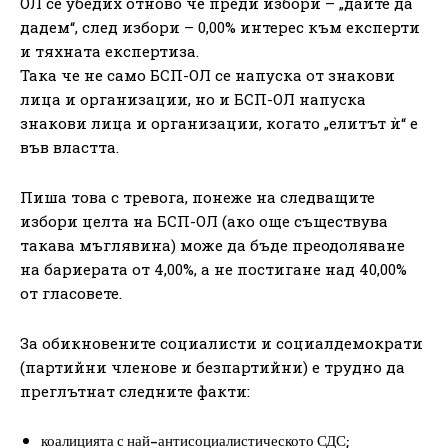
ОЛ се убедих отново че преди избори – „дайте да
дадем“, след избори – 0,00% интерес към експерти
и тяхната експертиза.
Така че не само БСП-ОЛ се напуска от знакови
лица и организации, но и БСП-ОЛ напуска
знакови лица и организации, когато „елитът ѝ“ е
във властта.
Пиша това с тревога, понеже на следващите
избори целта на БСП-ОЛ (ако още съществува
такава мъглявина) може да бъде преодоляване
на бариерата от 4,00%, а не постигане над 40,00%
от гласовете.
За обикновените социалисти и социалдемократи
(партийни членове и безпартийни) е трудно да
преглътнат следните факти:
коалицията с най-антисоциалистическото СДС;