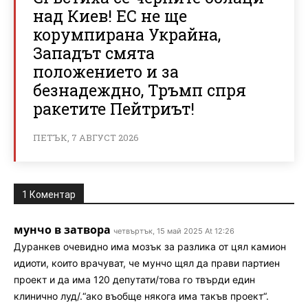
над Киев! ЕС не ще
корумпирана Украйна,
Западът смята
положението и за
безнадеждно, Тръмп спря
ракетите Пейтриът!
ПЕТЪК, 7 АВГУСТ 2026
1 Коментар
мунчо в затвора
четвъртък, 15 май 2025 At 12:26
Дуранкев очевидно има мозък за разлика от цял камион
идиоти, които врачуват, че мунчо щял да прави партиен
проект и да има 120 депутати/това го твърди един
клинично луд/.“ако въобще някога има такъв проект“.