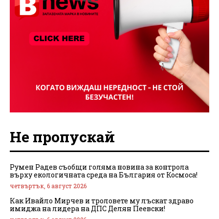
Не пропускай
Румен Радев съобщи голяма новина за контрола
върху екологичната среда на България от Космоса!
четвъртък, 6 август 2026
Как Ивайло Мирчев и троловете му лъскат здраво
имиджа на лидера на ДПС Делян Пеевски!