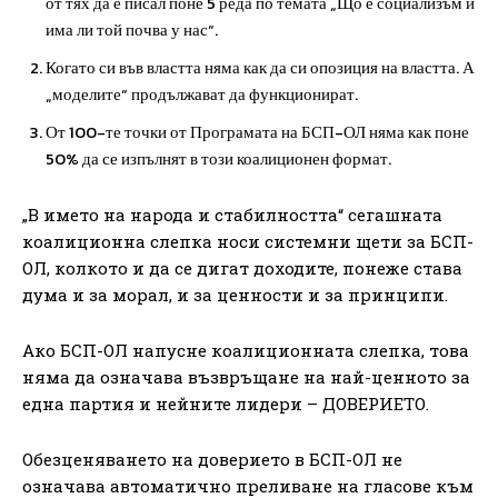
от тях да е писал поне 5 реда по темата „Що е социализъм и
има ли той почва у нас“.
Когато си във властта няма как да си опозиция на властта. А
„моделите“ продължават да функционират.
От 100-те точки от Програмата на БСП-ОЛ няма как поне
50% да се изпълнят в този коалиционен формат.
„В името на народа и стабилността“ сегашната
коалиционна слепка носи системни щети за БСП-
ОЛ, колкото и да се дигат доходите, понеже става
дума и за морал, и за ценности и за принципи.
Ако БСП-ОЛ напусне коалиционната слепка, това
няма да означава възвръщане на най-ценното за
една партия и нейните лидери – ДОВЕРИЕТО.
Обезценяването на доверието в БСП-ОЛ не
означава автоматично преливане на гласове към