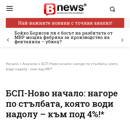
Най-важните новини с точния анализ!
Бойко Борисов ли е босът на разбитата от
МВР мощна фабрика за производство на
фентанила – убиец?
Начало
Анализи
БСП-Ново начало: нагоре по стълбата, която
води надолу - към под 4%!*
БСП-Ново начало: нагоре
по стълбата, която води
надолу – към под 4%!*