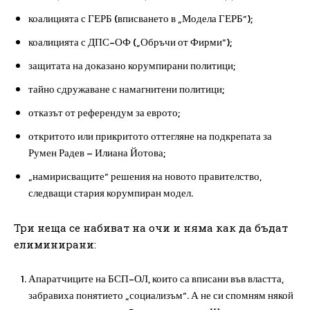
коалицията с ГЕРБ (вписването в „Модела ГЕРБ“);
коалицията с ДПС-ОФ („Обръчи от Фирми“);
защитата на доказано корумпирани политици;
тайно сдружаване с намагнитени политици;
отказът от референдум за еврото;
откритото или прикритото оттегляне на подкрепата за
Румен Радев – Илиана Йотова;
„намирисващите“ решения на новото правителство,
следващи стария корумпиран модел.
Три неща се набиват на очи и няма как да бъдат
елиминирани:
Апаратчиците на БСП-ОЛ, които са вписани във властта,
забравиха понятието „социализъм“. А не си спомням някой