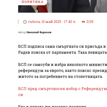
ПОЛИТИКА
събота, 10 май 2025 - 17:40 ч.
2139
Автор
Николай Бареков
БСП подписа сама смъртната си присъда и
Радев поиска от парламента. Така левицата
БСП се самоуби и избра няколкото министир
референдум за еврото, както поискс презид
житото за погребението на столетницата.
БСП пред смъртоносен избор с Референдума
си
Ето и цялата им позорна позиция: