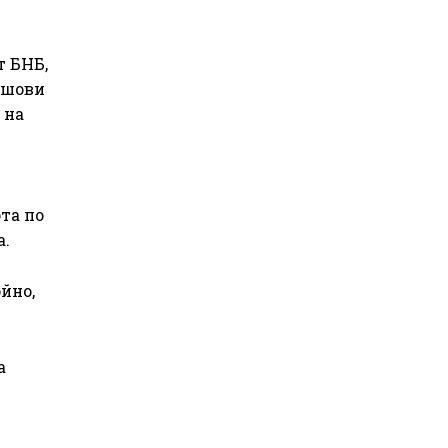
 БНБ,
ншови
 на
та по
а.
йно,
а