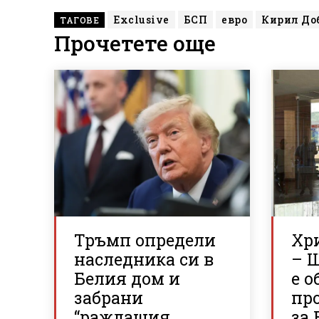
Exclusive
БСП
евро
Кирил До
ТАГОВЕ
Прочетете още
Тръмп определи
Хр
наследника си в
– 
Белия дом и
е о
забрани
пр
“раждащия
за 