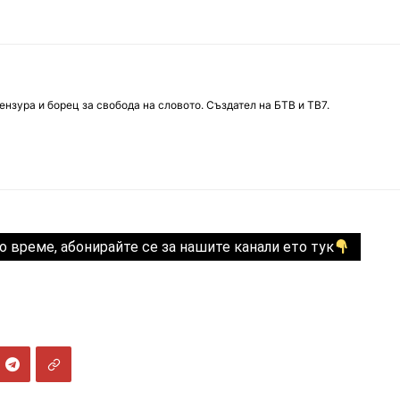
нзура и борец за свобода на словото. Създател на БТВ и ТВ7.
о време, абонирайте се за нашите канали ето тук