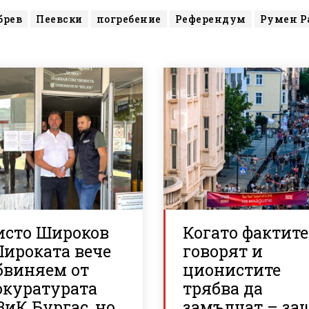
брев
Пеевски
погребение
Референдум
Румен Р
исто Широков
Когато фактите
Широката вече
говорят и
бвиняем от
ционистите
окуратурата
трябва да
ВиК Бургас, но
замълчат – за