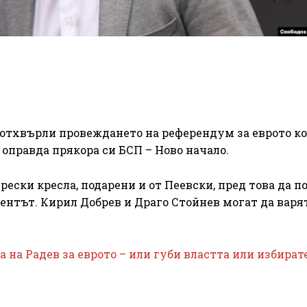
 отхвърли провеждането на референдум за еврото к
 оправда прякора си БСП – Ново начало.
ески кресла, подарени и от Пеевски, пред това да п
ентът. Кирил Добрев и Драго Стойнев могат да варя
 на Радев за еврото – или губи властта или избират