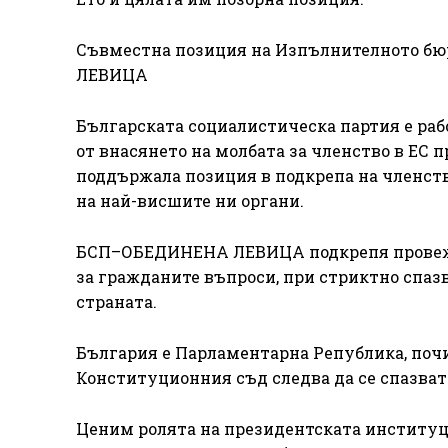
Съвместна позиция на Изпълнителното бю
ЛЕВИЦА
Българската социалистическа партия е раб
от внасянето на молбата за членство в ЕС пр
поддържала позиция в подкрепа на членств
на най-висшите ни органи.
БСП–ОБЕДИНЕНА ЛЕВИЦА подкрепя провежда
за гражданите въпроси, при стриктно спазв
страната.
България е Парламентарна Република, поч
Конституционния съд следва да се спазват
Ценим ролята на президентската институц