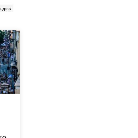
адев
що