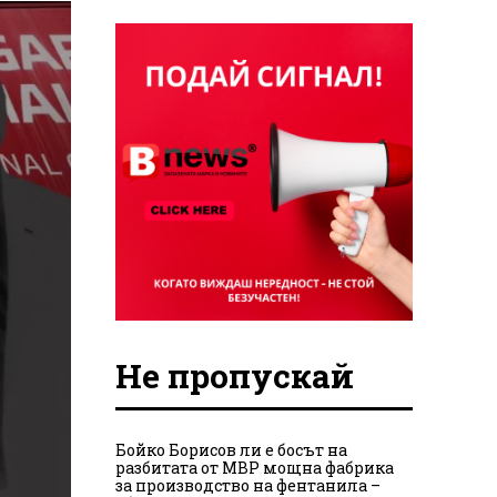
Не пропускай
Бойко Борисов ли е босът на
разбитата от МВР мощна фабрика
за производство на фентанила –