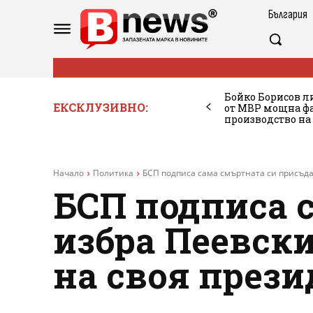
България
Бойко Борисов ли
ЕКСКЛУЗИВНО:
от МВР мощна фа
производство на
Начало
Политика
БСП подписа сама смъртната си присъда 
БСП подписа 
избра Пеевски
на своя прези