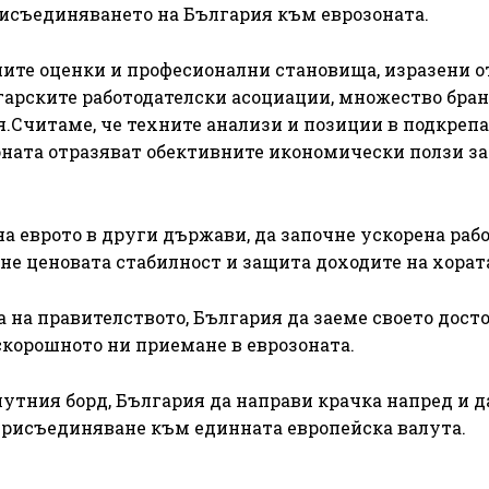
рисъединяването на България към еврозоната.
е оценки и професионални становища, изразени от
гарските работодателски асоциации, множество бра
Считаме, че техните анализи и позиции в подкрепа
ната отразяват обективните икономически ползи за
а еврото в други държави, да започне ускорена рабо
не ценовата стабилност и защита доходите на хорат
 на правителството, България да заеме своето досто
скорошното ни приемане в еврозоната.
лутния борд, България да направи крачка напред и д
 присъединяване към единната европейска валута.