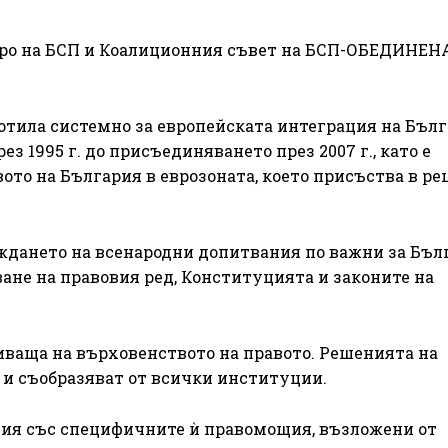
ро на БСП и Коалиционния съвет на БСП-ОБЕДИНЕН
отила системно за европейската интеграция на Бълг
ез 1995 г. до присъединяването през 2007 г., като е
ото на България в еврозоната, което присъства в р
нето на всенародни допитвания по важни за Бъл
ане на правовия ред, Конституцията и законите на
иваща на върховенството на правото. Решенията на
 и съобразяват от всички институции.
ия със специфичните ѝ правомощия, възложени от