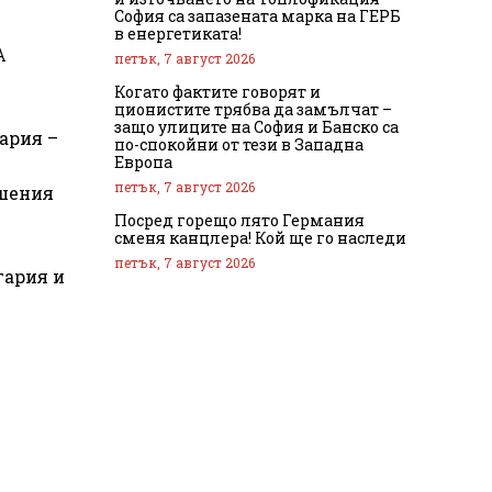
София са запазената марка на ГЕРБ
в енергетиката!
А
петък, 7 август 2026
Когато фактите говорят и
ционистите трябва да замълчат –
защо улиците на София и Банско са
ария –
по-спокойни от тези в Западна
Европа
петък, 7 август 2026
ешения
Посред горещо лято Германия
сменя канцлера! Кой ще го наследи
петък, 7 август 2026
гария и