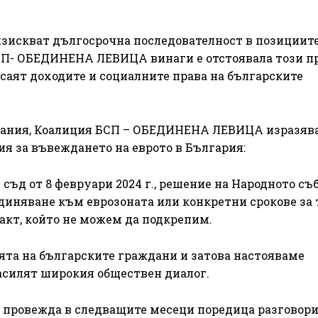
изискват дългосрочна последователност в позициите
СП- ОБЕДИНЕНА ЛЕВИЦА винаги е отстоявала този п
асаят доходите и социалните права на българските
дания, Коалиция БСП – ОБЕДИНЕНА ЛЕВИЦА изразяв
я за въвеждането на еврото в България:
съд от 8 февруари 2024 г., решение на Народното съ
иняване към еврозоната или конкретни срокове за 
акт, който не можем да подкрепим.
ята на българските граждани и затова настояваме
асилят широкия обществен диалог.
ровежда в следващите месеци поредица разговори