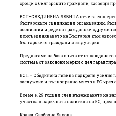
срещи с българските граждани, касаещи п
БСП–ОБЕДИНЕНА ЛЕВИЦА отчита експертнит
българските синдикални организации, бъл
асоциации и редица граждански сдружения.
присъединяването на България към еврозо
българските граждани и индустрия.
Предлагаме на база опита от въвеждането н
система от законови мерки с цел гарантира
БСП – Обединена левица подкрепя усилията
заслужено и пълноправно място в ЕС чрез 
Време е, 29 години след въвеждането на ва
участва в паричната политика на ЕС, чрез
Колаж: Свободна Европа