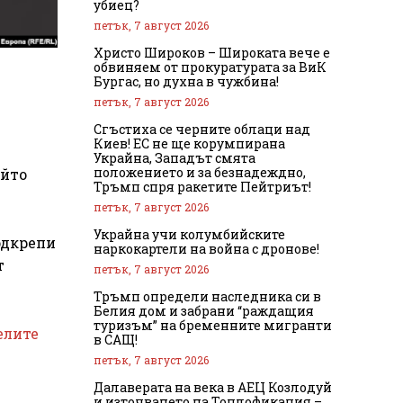
убиец?
петък, 7 август 2026
Христо Широков – Широката вече е
обвиняем от прокуратурата за ВиК
Бургас, но духна в чужбина!
петък, 7 август 2026
Сгъстиха се черните облаци над
Киев! ЕС не ще корумпирана
Украйна, Западът смята
положението и за безнадеждно,
ойто
Тръмп спря ракетите Пейтриът!
петък, 7 август 2026
Украйна учи колумбийските
одкрепи
наркокартели на война с дронове!
т
петък, 7 август 2026
Тръмп определи наследника си в
Белия дом и забрани “раждащия
туризъм” на бременните мигранти
елите
в САЩ!
петък, 7 август 2026
Далаверата на века в АЕЦ Козлодуй
и източването на Топлофикация –