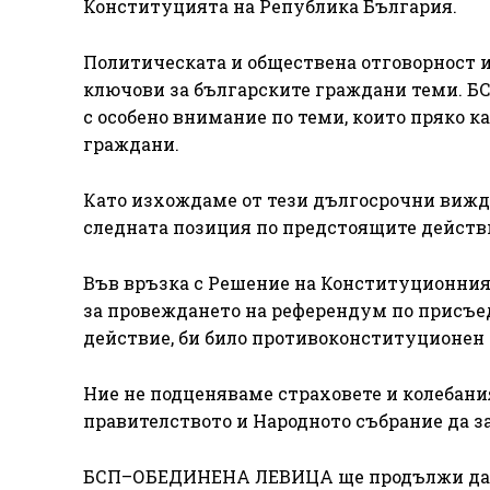
Конституцията на Република България.
Политическата и обществена отговорност 
ключови за българските граждани теми. Б
с особено внимание по теми, които пряко к
граждани.
Като изхождаме от тези дългосрочни виж
следната позиция по предстоящите действи
Във връзка с Решение на Конституционния 
за провеждането на референдум по присъед
действие, би било противоконституционен 
Ние не подценяваме страховете и колебани
правителството и Народното събрание да з
БСП–ОБЕДИНЕНА ЛЕВИЦА ще продължи да п