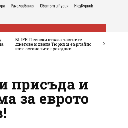
ура
Разследвания
Светът и Русия
НюзКурник
у
BLIFE: Пеевски отказа частните
на
джетове и хвана Тюркиш еърлайнс
като останалите граждани
и присъда и
а за еврото
!