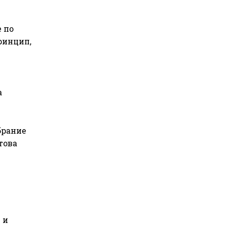
 по
ринцип,
а
брание
това
 и