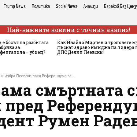
Trump News
Политика
Social News
Анализи
Бареков Без Ценз
Най-важните новини с точния анализ!
 е босът на разбитата
Как Ивайло Мирчев и троловете м
брика за
лъскат здраво имиджа на лидера 
 фентанила – убиец?
ДПС Делян Пеевски!
и избра Пеевски пред Референдума за...
сама смъртната с
 пред Референдум
дент Румен Радев