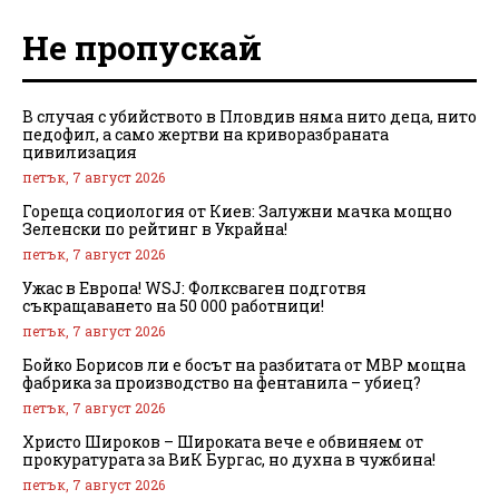
Не пропускай
В случая с убийството в Пловдив няма нито деца, нито
педофил, а само жертви на криворазбраната
цивилизация
петък, 7 август 2026
Гореща социология от Киев: Залужни мачка мощно
Зеленски по рейтинг в Украйна!
петък, 7 август 2026
Ужас в Европа! WSJ: Фолксваген подготвя
съкращаването на 50 000 работници!
петък, 7 август 2026
Бойко Борисов ли е босът на разбитата от МВР мощна
фабрика за производство на фентанила – убиец?
петък, 7 август 2026
Христо Широков – Широката вече е обвиняем от
прокуратурата за ВиК Бургас, но духна в чужбина!
петък, 7 август 2026