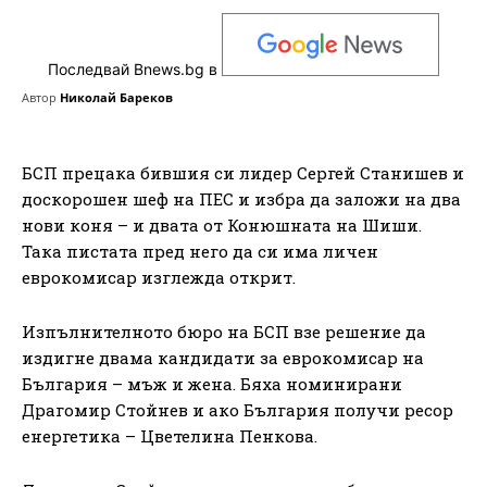
Последвай Bnews.bg в
Автор
Николай Бареков
БСП прецака бившия си лидер Сергей Станишев и
доскорошен шеф на ПЕС и избра да заложи на два
нови коня – и двата от Конюшната на Шиши.
Така пистата пред него да си има личен
еврокомисар изглежда открит.
Изпълнителното бюро на БСП взе решение да
издигне двама кандидати за еврокомисар на
България – мъж и жена. Бяха номинирани
Драгомир Стойнев и ако България получи ресор
енергетика – Цветелина Пенкова.