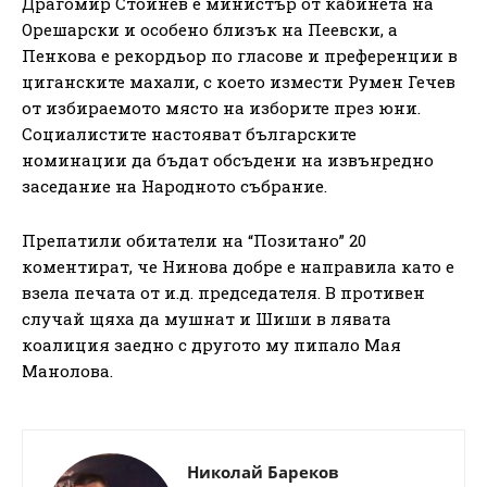
Драгомир Стойнев е министър от кабинета на
Орешарски и особено близък на Пеевски, а
Пенкова е рекордьор по гласове и преференции в
циганските махали, с което измести Румен Гечев
от избираемото място на изборите през юни.
Социалистите настояват българските
номинации да бъдат обсъдени на извънредно
заседание на Народното събрание.
Препатили обитатели на “Позитано” 20
коментират, че Нинова добре е направила като е
взела печата от и.д. председателя. В противен
случай щяха да мушнат и Шиши в лявата
коалиция заедно с другото му пипало Мая
Манолова.
Николай Бареков