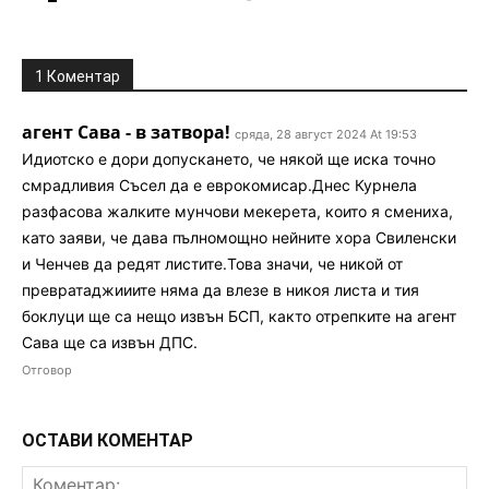
1 Коментар
агент Сава - в затвора!
сряда, 28 август 2024 At 19:53
Идиотско е дори допускането, че някой ще иска точно
смрадливия Съсел да е еврокомисар.Днес Курнела
разфасова жалките мунчови мекерета, които я смениха,
като заяви, че дава пълномощно нейните хора Свиленски
и Ченчев да редят листите.Това значи, че никой от
превратаджииите няма да влезе в никоя листа и тия
боклуци ще са нещо извън БСП, както отрепките на агент
Сава ще са извън ДПС.
Отговор
ОСТАВИ КОМЕНТАР