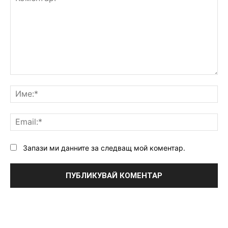
Коментар:
Им
Ema
Запази ми данните за следващ мой коментар.