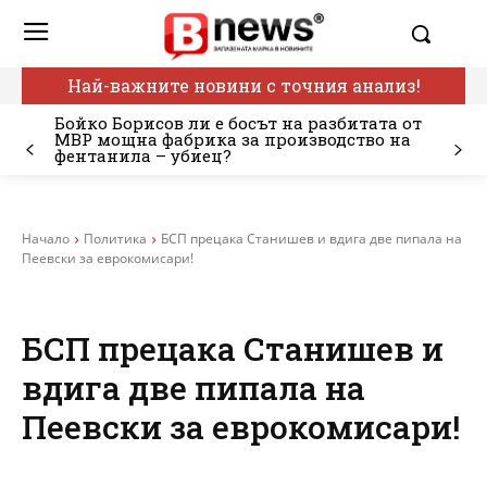
Най-важните новини с точния анализ!
Бойко Борисов ли е босът на разбитата от
МВР мощна фабрика за производство на
фентанила – убиец?
Начало
Политика
БСП прецака Станишев и вдига две пипала на
Пеевски за еврокомисари!
БСП прецака Станишев и
вдига две пипала на
Пеевски за еврокомисари!