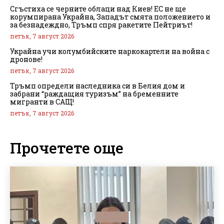
Сгъстиха се черните облаци над Киев! ЕС не ще
корумпирана Украйна, Западът смята положението и
за безнадеждно, Тръмп спря ракетите Пейтриът!
петък, 7 август 2026
Украйна учи колумбийските наркокартели на война с
дронове!
петък, 7 август 2026
Тръмп определи наследника си в Белия дом и
забрани “раждащия туризъм” на бременните
мигранти в САЩ!
петък, 7 август 2026
Прочетете още