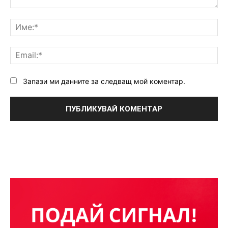
Коментар:
Им
Ema
Запази ми данните за следващ мой коментар.