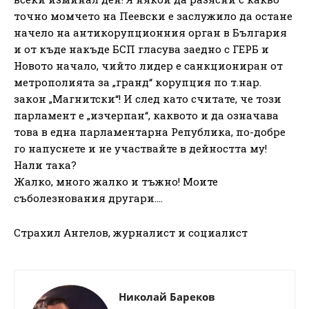
точно момчето на Пеевски е заслужило да остане
начело на антикорупционния орган в България
и от къде накъде БСП гласува заедно с ГЕРБ и
Новото начало, чийто лидер е санкциониран от
метрополията за „гранд“ корупция по т.нар.
закон „Магнитски“! И след като считате, че този
парламент е „изчерпан“, каквото и да означава
това в една парламентарна Република, по-добре
го напуснете и не участвайте в дейността му!
Нали така?
Жалко, много жалко и тъжно! Моите
съболезнования другари….
Страхил Ангелов, журналист и социалист
Николай Бареков