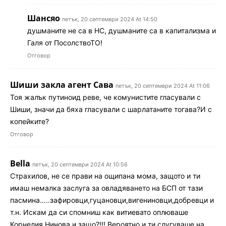
Шансяо
петък, 20 септември 2024 At 14:50
душманите не са в НС, душманите са в капитализма и
Галя от ПосолствоТО!
Отговор
Шиши закла агент Сава
петък, 20 септември 2024 At 11:06
Тоя жалък путиноид реве, че комунистите гласували с
Шиши, значи да бяха гласували с шарлатаните тогава?И с
копейките?
Отговор
Bella
петък, 20 септември 2024 At 10:56
Страхилов, не се прави на ощипана мома, защото и ти
имаш немалка заслуга за овладяването на БСП от тази
пасмина…..зафировци,гуцановци,вигениновци,добревци и
т.н. Искам да си спомниш как витиевато оплюваше
Корнелия Нинова и защо?!!! Вероятно и ти слугуваше на