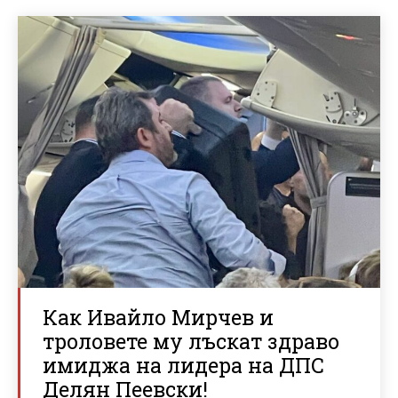
Как Ивайло Мирчев и
троловете му лъскат здраво
имиджа на лидера на ДПС
Делян Пеевски!