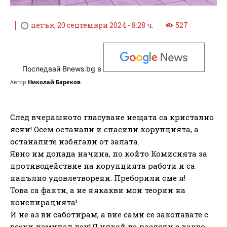
петък, 20 септември 2024 - 8:28 ч.
527
Последвай Bnews.bg в
Автор
Николай Бареков
След вчерашното гласуване нещата са кристално
ясни! Осем останали и спасили корупцията, а
останалите избягали от залата.
Явно им допада начина, по който Комисията за
противодействие на корупцията работи и са
напълно удовлетворени. Преборили сме я!
Това са факти, а не някакви мои теории на
конспирацията!
И не аз ви саботирам, а вие сами се закопавате с
всеки изминал ден! Я някой да разясни с какво