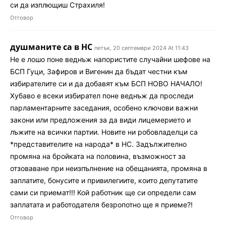
си да изплющиш Страхиля!
Отговор
душманите са в НС
петък, 20 септември 2024 At 11:43
Не е лошо поне веднъж напористите случайни шефове на
БСП Гуци, Зафиров и Вигенин да бъдат честни към
избирателите си и да добавят към БСП НОВО НАЧАЛО!
Хубаво е всеки избирател поне веднъж да проследи
парламентарните заседания, особено ключови важни
закони или предложения за да види лицемерието и
лъжите на всички партии. Новите ни робовладелци са
*представителите на народа* в НС. Задължително
промяна на бройката на половина, възможност за
отзоваване при неизпълнение на обещанията, промяна в
заплатите, бонусите и привилегиите, които депутатите
сами си приемат!!! Кой работник ще си определи сам
заплатата и работодателя безропотно ще я приеме?!
Отговор