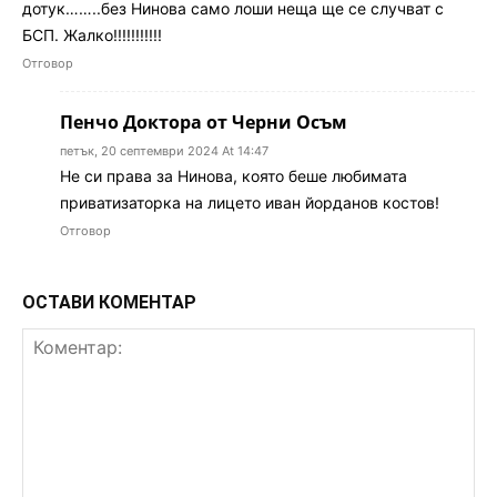
дотук……..без Нинова само лоши неща ще се случват с
БСП. Жалко!!!!!!!!!!!
Отговор
Пенчо Доктора от Черни Осъм
петък, 20 септември 2024 At 14:47
Не си права за Нинова, която беше любимата
приватизаторка на лицето иван йорданов костов!
Отговор
ОСТАВИ КОМЕНТАР