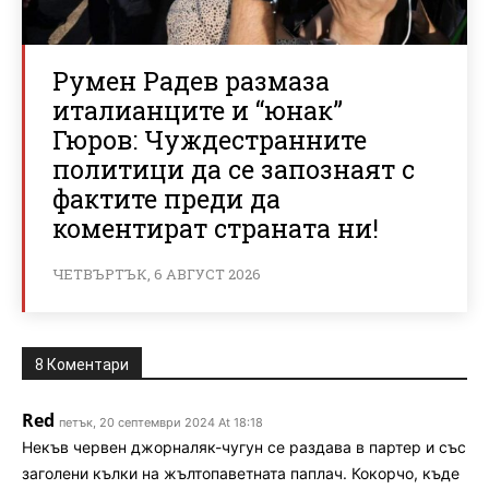
Румен Радев размаза
италианците и “юнак”
Гюров: Чуждестранните
политици да се запознаят с
фактите преди да
коментират страната ни!
ЧЕТВЪРТЪК, 6 АВГУСТ 2026
8 Коментари
Red
петък, 20 септември 2024 At 18:18
Некъв червен джорналяк-чугун се раздава в партер и със
заголени кълки на жълтопаветната паплач. Кокорчо, къде