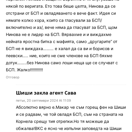
някой по веригата. Ето това беше целта, Нинова да се
отстрани от БСП и овладяването е вече факт. Идея си
нямате колко хора, които са гласували за БСП/
включително и аз/, вече няма да гласуват за БСП, щом
Нинова не е лидер на БСП. Вярвахме и и виждахме
нейната яростна битка с мафията, само „другарите“ от
БСП не я виждаха……… е халал да са ви и борисов и
пеевски….. ние, които не сме членове на БСП бяхме
дотук……..без Нинова само лоши неща ще се случват с
БСП. Жалко!!!!!!!!!!!
Отговор
Шиши закла агент Сава
петък, 20 септември 2024 At 11:09
Абсолютно вярно е.Макар че съм горещ фен на Шиши
и се радвам, че той овладя БСП, съм на страната на
Корнела срещу тия отрепки.Но тя можеше да
обжалва!ВКС е ясно че изпълни заповедта на Шиши