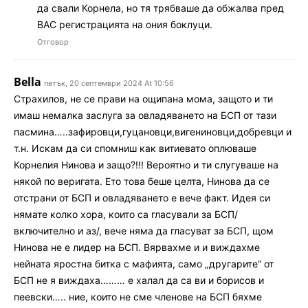
да свали Корнела, но тя трябваше да обжалва пред
ВАС регистрацията на ония боклуци.
Отговор
Bella
петък, 20 септември 2024 At 10:56
Страхилов, не се прави на ощипана мома, защото и ти
имаш немалка заслуга за овладяването на БСП от тази
пасмина…..зафировци,гуцановци,вигениновци,добревци и
т.н. Искам да си спомниш как витиевато оплюваше
Корнелия Нинова и защо?!!! Вероятно и ти слугуваше на
някой по веригата. Ето това беше целта, Нинова да се
отстрани от БСП и овладяването е вече факт. Идея си
нямате колко хора, които са гласували за БСП/
включително и аз/, вече няма да гласуват за БСП, щом
Нинова не е лидер на БСП. Вярвахме и и виждахме
нейната яростна битка с мафията, само „другарите“ от
БСП не я виждаха……… е халал да са ви и борисов и
пеевски….. ние, които не сме членове на БСП бяхме