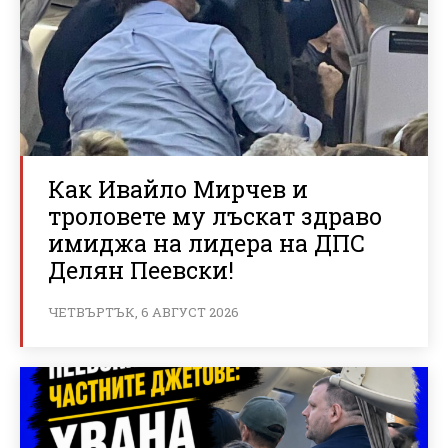
Как Ивайло Мирчев и
троловете му лъскат здраво
имиджа на лидера на ДПС
Делян Пеевски!
ЧЕТВЪРТЪК, 6 АВГУСТ 2026