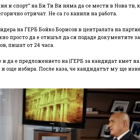
я и спорт“ на Би Ти Ви няма да се мести в Нова тв, 
орично отричат. Не са го канили на работа.
идера на ГЕРБ Бойко Борисов в централата на партия
жно просто да е отишъл да си подаде документите за
ов, пишат от 24 часа.
и да е предложението на |ГЕРБ за кандидат кмет на
и и още избира. После каза, че кандидатът му ще изн