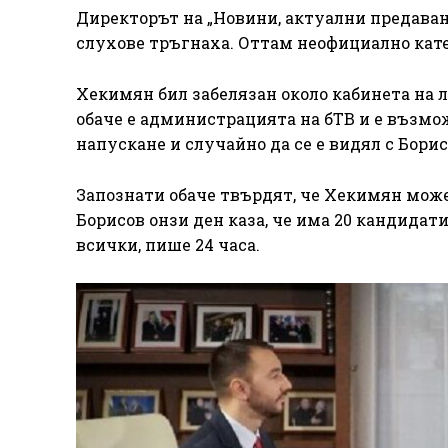
Директорът на „Новини, актуални предавани
слухове тръгнаха. Оттам неофициално катег
Хекимян бил забелязан около кабинета на л
обаче е администрацията на бТВ и е възмо
напускане и случайно да се е видял с Борис
Запознати обаче твърдят, че Хекимян може 
Борисов онзи ден каза, че има 20 кандидат
всички, пише 24 часа.