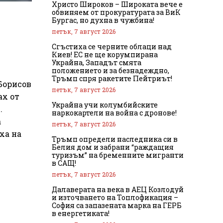
Христо Широков – Широката вече е
обвиняем от прокуратурата за ВиК
Бургас, но духна в чужбина!
петък, 7 август 2026
Сгъстиха се черните облаци над
Киев! ЕС не ще корумпирана
Украйна, Западът смята
положението и за безнадеждно,
е
Тръмп спря ракетите Пейтриът!
Борисов
петък, 7 август 2026
ах от
Украйна учи колумбийските
.
наркокартели на война с дронове!
а
петък, 7 август 2026
ха на
Тръмп определи наследника си в
Белия дом и забрани “раждащия
туризъм” на бременните мигранти
в САЩ!
петък, 7 август 2026
Далаверата на века в АЕЦ Козлодуй
и източването на Топлофикация –
София са запазената марка на ГЕРБ
в енергетиката!