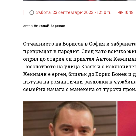
събота, 23 септември 2023 - 12:10 ч.
1048
Автор
Николай Бареков
Отчаянието на Борисов в София и забраната
превръщат в пародия. След като всичко жив
опрял до стария си приятел Антон Хемимян.
Посолството на улица Козяк и с изключител
Хекимян е ерген, близък до Борис Бонев и 
пътува на романтични разходки в чужбина 
семейни начала с манекена от турски про