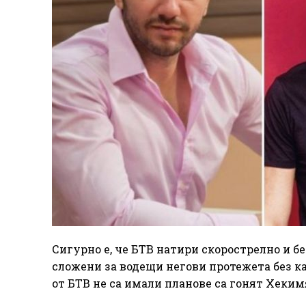
Сигурно е, че БТВ натири скорострелно и 
сложени за водещи негови протежета без 
от БТВ не са имали планове са гонят Хеким