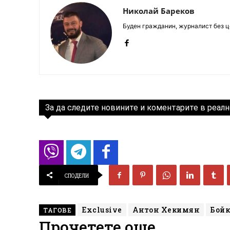
Николай Бареков
Буден гражданин, журналист без це
За да следите новините и коментарите в реалн
СПОДЕЛИ
Exclusive
Антон Хекимян
Бойк
ТАГОВЕ
Прочетете още