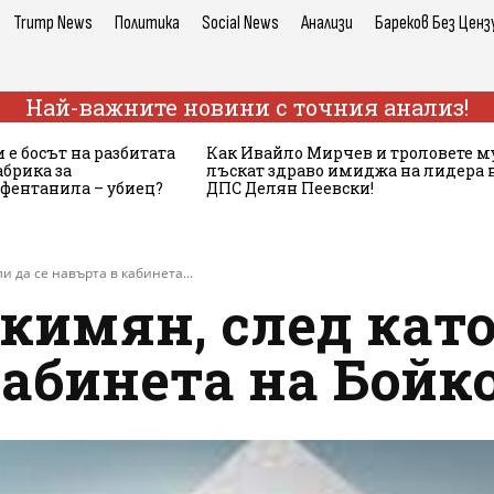
Trump News
Политика
Social News
Анализи
Бареков Без Ценз
Най-важните новини с точния анализ!
 е босът на разбитата
Как Ивайло Мирчев и троловете м
брика за
лъскат здраво имиджа на лидера 
 фентанила – убиец?
ДПС Делян Пеевски!
и да се навърта в кабинета...
кимян, след като
кабинета на Бойк