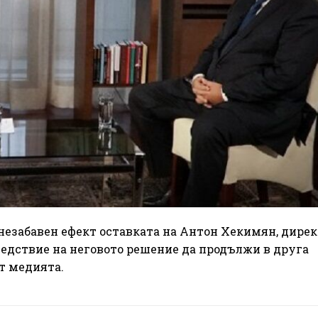
с незабавен ефект оставката на Антон Хекимян, дире
ледствие на неговото решение да продължи в друга
т медията.