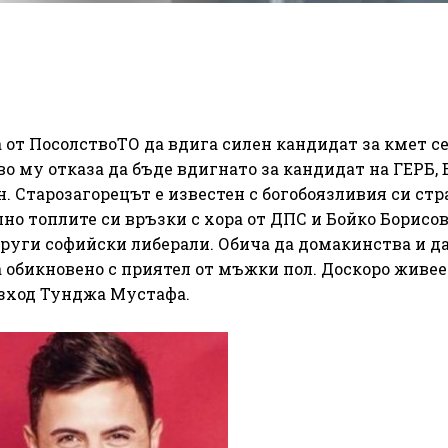
 от ПосолствоТО да вдига силен кандидат за кмет с
о му отказа да бъде вдигнато за кандидат на ГЕРБ, 
 Старозагорецът е известен с богобоязливия си стр
но топлите си връзки с хора от ДПС и Бойко Борисов
други софийски либерали. Обича да домакинства и д
обикновено с приятел от мъжки пол. Доскоро живее
изход Тунджа Мустафа.