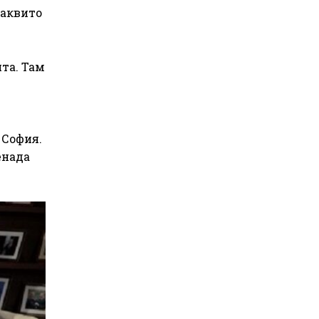
каквито
та. Там
 София.
енада