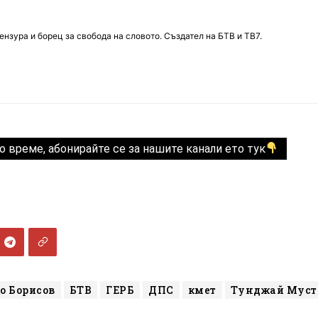
нзура и борец за свобода на словото. Създател на БТВ и ТВ7.
о време, абонирайте се за нашите канали ето тук
о Борисов
БТВ
ГЕРБ
ДПС
кмет
Тунджай Муст