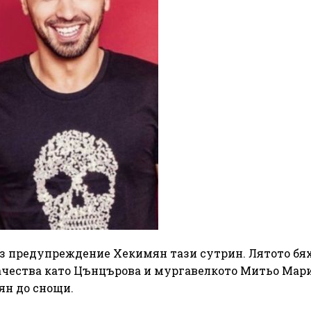
без предупреждение Хекимян тази сутрин. Лятото бя
качества като Цънцърова и мургавелкото Митьо Мар
ян до снощи.