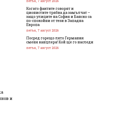
петък, 7 август 2026
Когато фактите говорят и
ционистите трябва да замълчат –
защо улиците на София и Банско са
по-спокойни от тези в Западна
Европа
петък, 7 август 2026
Посред горещо лято Германия
сменя канцлера! Кой ще го наследи
петък, 7 август 2026
ха
инов и