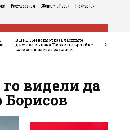
ура
Разследвания
Светът и Русия
НюзКурник
у
BLIFE: Пеевски отказа частните
на
джетове и хвана Тюркиш еърлайнс
като останалите граждани
 го видели да
о Борисов