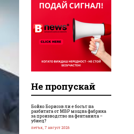
Не пропускай
Бойко Борисов ли е босът на
разбитата от МВР мощна фабрика
за производство на фентанила –
убиец?
петък, 7 август 2026