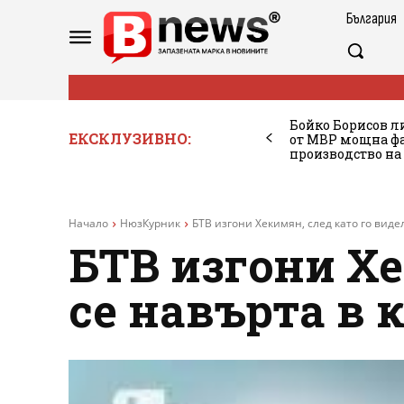
България
Бойко Борисов ли
ЕКСКЛУЗИВНО:
от МВР мощна фа
производство на
Начало
НюзКурник
БТВ изгони Хекимян, след като го видел
БТВ изгони Хе
се навърта в 