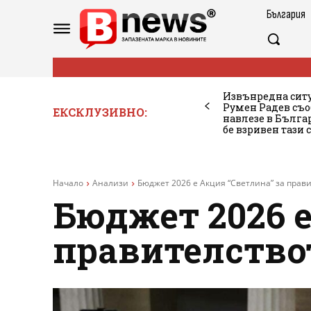
България
Извънредна ситу
Румен Радев съо
ЕКСКЛУЗИВНО:
навлезе в Бълг
бе взривен тази 
Начало
Анализи
Бюджет 2026 е Акция “Светлина” за прав
Бюджет 2026 е
правителство