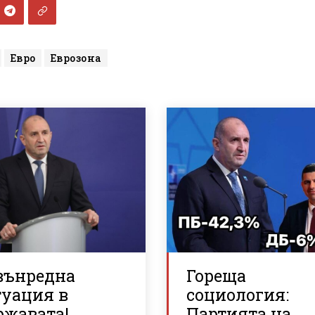
Евро
Еврозона
вънредна
Гореща
туация в
социология:
ржавата!
Партията на