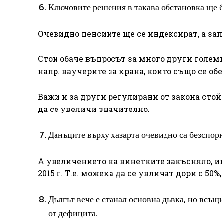
Ключовите решения в такава обстановка ще бъ
Очевидно пенсиите ще се индексират, а зап
Стои обаче въпросът за много други големи
напр. ваучерите за храна, които също се о
Важи и за други регулирани от закона стой
да се увеличи значително.
Данъците върху хазарта очевидно са безспор
А увеличението на винетките закъсняло, и
2015 г. Т.е. можеха да се увличат дори с 50%, 
Дългът вече е станал основна дъвка, но всъ
от дефицита.