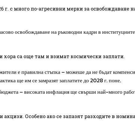
6 г. с много по-агресивни мерки за освобождаване н
 масово освобождаване на ръководни кадри в институциите
зи хора са още там и взимат космически заплати.
жители е правилна стъпка – можеше да не бъдат компенс
рактика ще им се замразят заплатите до 2028 г. поне.
 бюджета – високата инфлация ще свърши най-много работ
 и акцизи. Особено ако се запазят разходите в номин