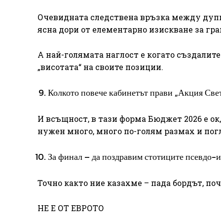
Очевидната следствена връзка между дупка
ясна дори от елементарно изискване за гр
А най-голямата наглост е когато създалите
„висотата“ на своите позиции.
Колкото повече кабинетът прави „Акция Свет
И всъщност, в тази форма Бюджет 2026 е ок
нужен много, много по-голям размах и пог
За финал – да поздравим стотиците псевдо-и
Точно както ние казахме – пада бордът, п
НЕ Е ОТ ЕВРОТО