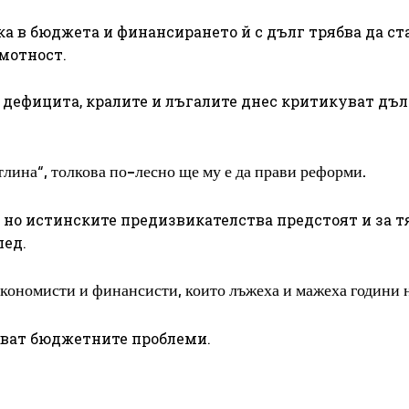
 в бюджета и финансирането й с дълг трябва да ст
амотност.
 дефицита, кралите и лъгалите днес критикуват дъл
лина“, толкова по-лесно ще му е да прави реформи.
, но истинските предизвикателства предстоят и за т
лед.
кономисти и финансисти, които лъжеха и мажеха години 
очват бюджетните проблеми.