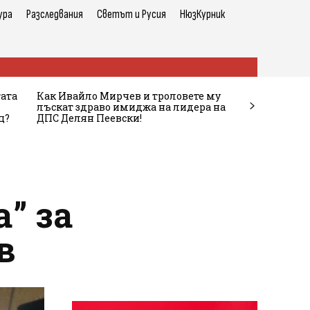
ура
Разследвания
Светът и Русия
НюзКурник
тата
Как Ивайло Мирчев и троловете му
лъскат здраво имиджа на лидера на
ц?
ДПС Делян Пеевски!
” за
в