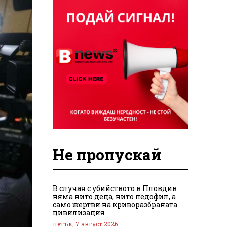
Не пропускай
В случая с убийството в Пловдив
няма нито деца, нито педофил, а
само жертви на криворазбраната
цивилизация
петък, 7 август 2026