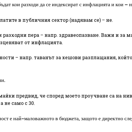
дат кои разходи да се индексират с инфлацията и кои – н
латите в публичния сектор (надявам се) – не.
 разходни пера – напр. здравеопазване. Важи и за м
безценяват от инфлацията.
ности – напр. таванът за кешови разплащания, който
ни.
майки предвид, че според моето проучване са на нив
а не само с 30.
щност е най-маловажното в бюджета, защото е директно сл