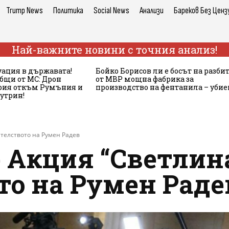
Trump News
Политика
Social News
Анализи
Бареков Без Ценз
Най-важните новини с точния анализ!
ация в държавата!
Бойко Борисов ли е босът на разби
бщи от МС: Дрон
от МВР мощна фабрика за
ария откъм Румъния и
производство на фентанила – убие
сутрин!
ителството на Румен Радев
 Акция “Светлина
то на Румен Раде