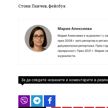
Стоян Панчев, фейсбук
Мария Алексиева
Мария Алексиева е журналист с на
през 2008 г. като репортер в реги
документални репортажи. През год
прозрачност. През 2021 г. Мария с
журналисти.
За да следите новините и коментарите в реалн