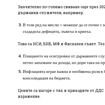
Значително по-голямо свиване още през 202
държавни служители, например.
В този ред на мисли – можеше да се почне с
създадоха дефицита, лъжеха и криеха.
Това са НСИ, БНБ, МФ и Фискален съвет. Те
Плащането на осигуровки от държавните слу
нетно запазване на дохода, но дори така на п
Инфлацията играе важна и необявена роля в
консолидация на бюджета.
Цените са нагоре с тях и приходите от ДДС
изражение.