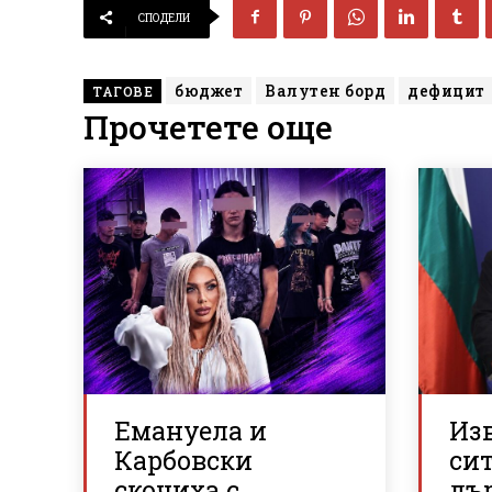
СПОДЕЛИ
бюджет
Валутен борд
дефицит
ТАГОВЕ
Прочетете още
Емануела и
Из
Карбовски
си
скочиха с
дъ