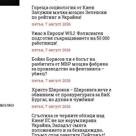
Гореща социология от Киев:
Залужни мачка мощно Зеленски
по рейтинг в Украйна!
петък, 7 август 2026
Ужас в Европа! WSJ: Фолксваген
подготвя съкращаването на 50 000
работници!
петък, 7 август 2026
Бойко Борисов ли е босът на
разбитата от МВР мощна фабрика
за производство на фентанила –
убиец?
петък, 7 август 2026
Христо Широков – Широката вече е
обвиняем от прокуратурата за ВиК
Бургас, но духна в чужбина!
яколко
петък, 7 август 2026
Сгъстиха се черните облаци над
Киев! ЕС не ще корумпирана
Украйна, Западът смята
положението и за безнадеждно,
Тръмп спря ракетите Пейтриът!