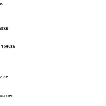
е.
алки –
 трябва
о от
едствие