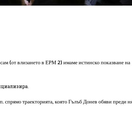
асам (от влизането в ЕРМ 2) имаме истинско показване на
ициализира.
п. спрямо траекторията, която Гълъб Донев обяви преди н