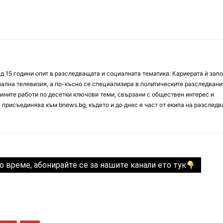
д 15 години опит в разследващата и социалната тематика. Кариерата ѝ зап
онална телевизия, а по-късно се специализира в политическите разследвани
ините работи по десетки ключови теми, свързани с обществен интерес и
е присъединява към bnews.bg, където и до днес е част от екипа на разслед
о време, абонирайте се за нашите канали ето тук