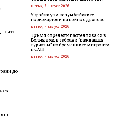
петък, 7 август 2026
а
Украйна учи колумбийските
наркокартели на война с дронове!
петък, 7 август 2026
, които
Тръмп определи наследника си в
Белия дом и забрани “раждащия
туризъм” на бременните мигранти
в САЩ!
петък, 7 август 2026
ирани до
а за
ално