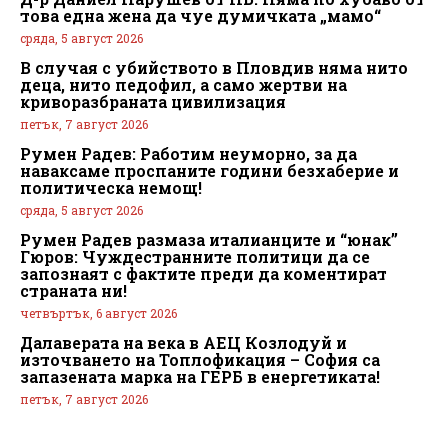
това една жена да чуе думичката „мамо“
сряда, 5 август 2026
В случая с убийството в Пловдив няма нито
деца, нито педофил, а само жертви на
криворазбраната цивилизация
петък, 7 август 2026
Румен Радев: Работим неуморно, за да
наваксаме проспаните години безхаберие и
политическа немощ!
сряда, 5 август 2026
Румен Радев размаза италианците и “юнак”
Гюров: Чуждестранните политици да се
запознаят с фактите преди да коментират
страната ни!
четвъртък, 6 август 2026
Далаверата на века в АЕЦ Козлодуй и
източването на Топлофикация – София са
запазената марка на ГЕРБ в енергетиката!
петък, 7 август 2026