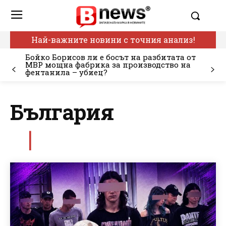
Най-важните новини с точния анализ!
Бойко Борисов ли е босът на разбитата от
МВР мощна фабрика за производство на
фентанила – убиец?
България