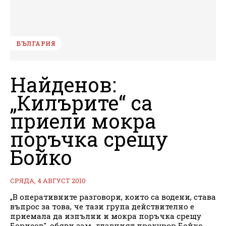
БЪЛГАРИЯ
Найденов:
„Килърите“ са
приели мокра
поръчка срещу
Бойко
СРЯДА, 4 АВГУСТ 2010
„В оперативните разговори, които са водени, става
въпрос за това, че тази група действително е
приемала да изпълни и мокра поръчка срещу
Борисов", обяви зам.-главният прокурор Бойко