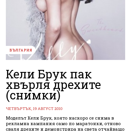
БЪЛГАРИЯ
Кели Брук пак
хвърля дрехите
(снимки)
ЧЕТВЪРТЪК, 19 АВГУСТ 2010
Моделът Кели Брук, която наскоро се снима в
рекламна кампания само по маратонки, отново
сваля дрехите и демонстрира на света отчайващо