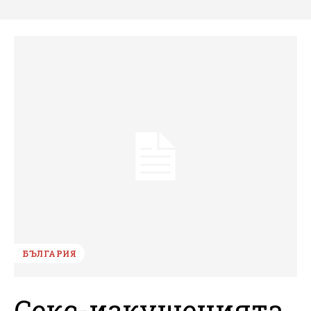
БЪЛГАРИЯ
Секс-изкушенията