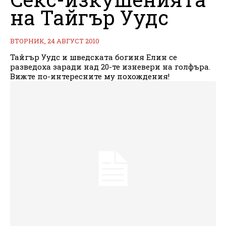
на Тайгър Уудс
ВТОРНИК, 24 АВГУСТ 2010
Тайгър Уудс и шведската богиня Елин се
разведоха заради над 20-те изневери на голфъра.
Вижте по-интересните му похождения!