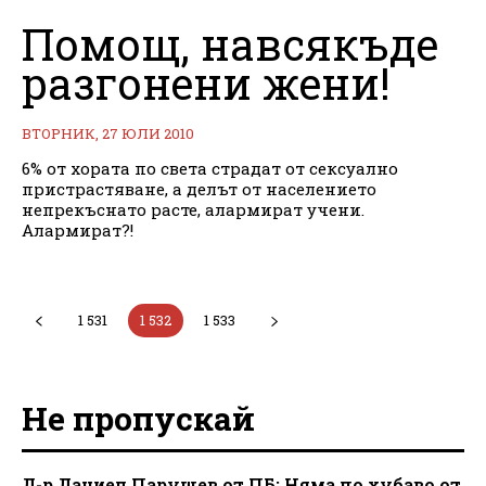
Помощ, навсякъде
разгонени жени!
ВТОРНИК, 27 ЮЛИ 2010
6% от хората по света страдат от сексуално
пристрастяване, а делът от населението
непрекъснато расте, алармират учени.
Алармират?!
1 531
1 532
1 533
Не пропускай
Д-р Даниел Парушев от ПБ: Няма по хубаво от