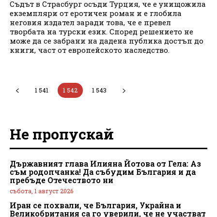
Съдът в Страсбург осъди Турция, че е унищожила
екземпляри от еротичен роман и е глобила
неговия издател заради това, че е превел
творбата на турски език. Според решението не
може да се забрани на дадена публика достъп до
книги, част от европейското наследство.
1 541
1 542
1 543
Не пропускай
Държавният глава Илияна Йотова от Гела: Аз
съм родопчанка! Да събудим България и да
пребъде Отечеството ни
събота, 1 август 2026
Иран се похвали, че България, Украйна и
Великобритания са го уверили, че не участват