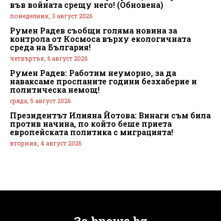
във войната срещу него! (Обновена)
понеделник, 3 август 2026
Румен Радев съобщи голяма новина за
контрола от Космоса върху екологичната
среда на България!
четвъртък, 6 август 2026
Румен Радев: Работим неуморно, за да
наваксаме проспаните години безхаберие и
политическа немощ!
сряда, 5 август 2026
Президентът Илияна Йотова: Винаги съм била
против начина, по който беше приета
европейската политика с миграцията!
вторник, 4 август 2026
За bnews.bg