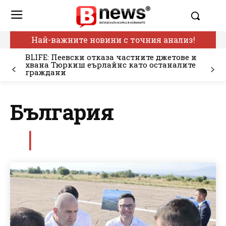
Най-важните новини с точния анализ!
BLIFE: Пеевски отказа частните джетове и
хвана Тюркиш еърлайнс като останалите
граждани
България