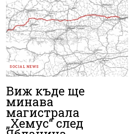
SOCIAL NEWS
Виж къде ще
минава
магистрала
„Хемус“ след
Ябланица