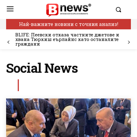
Най-важните новини с точния анализ!
BLIFE: Пеевски отказа частните джетове и
хвана Тюркиш еърлайнс като останалите
граждани
Social News