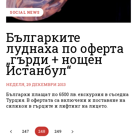
SOCIAL NEWS
Българките
луднаха по оферта
„гърди + нощен
Истанбул“
НЕДЕЛЯ, 29 ДЕКЕМВРИ 2013
Българки плащат по 6500 лв. екскурзия в съседна
Турция. В офертата са включени и поставяне на
силикон в гърците и лифтинг на лицето.
247
248
249