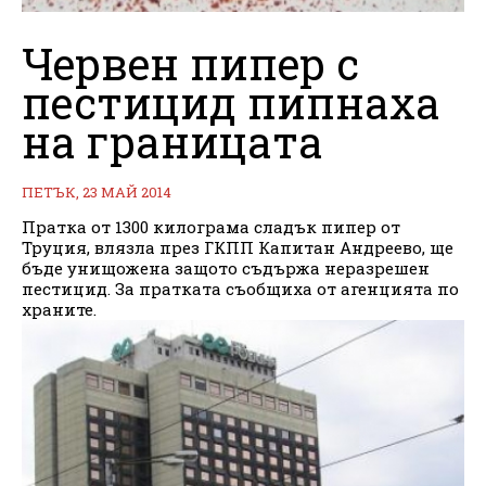
Червен пипер с
пестицид пипнаха
на границата
ПЕТЪК, 23 МАЙ 2014
Пратка от 1300 килограма сладък пипер от
Труция, влязла през ГКПП Капитан Андреево, ще
бъде унищожена защото съдържа неразрешен
пестицид. За пратката съобщиха от агенцията по
храните.