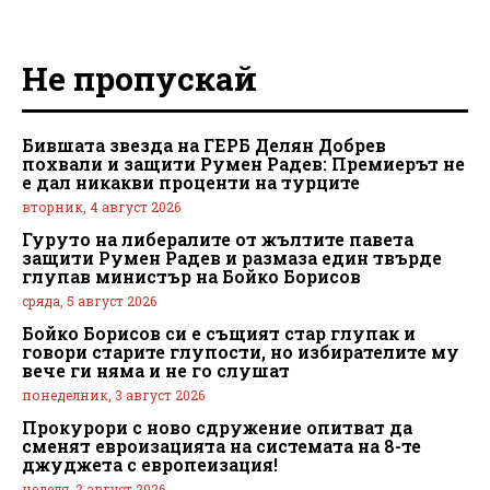
Не пропускай
Бившата звезда на ГЕРБ Делян Добрев
похвали и защити Румен Радев: Премиерът не
е дал никакви проценти на турците
вторник, 4 август 2026
Гуруто на либералите от жълтите павета
защити Румен Радев и размаза един твърде
глупав министър на Бойко Борисов
сряда, 5 август 2026
Бойко Борисов си е същият стар глупак и
говори старите глупости, но избирателите му
вече ги няма и не го слушат
понеделник, 3 август 2026
Прокурори с ново сдружение опитват да
сменят евроизацията на системата на 8-те
джуджета с европеизация!
неделя, 2 август 2026