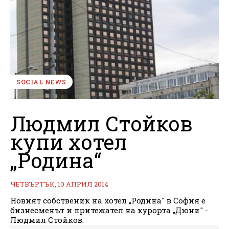
SOCIAL NEWS
Людмил Стойков
купи хотел
„Родина“
ЧЕТВЪРТЪК, 10 АПРИЛ 2014
Новият собственик на хотел „Родина" в София е
бизнесменът и притежател на курорта „Дюни" -
Людмил Стойков.